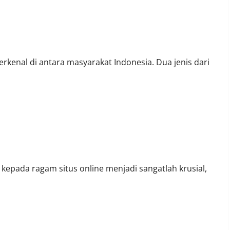
an di Kudatoto
rkenal di antara masyarakat Indonesia. Dua jenis dari
udah
kepada ragam situs online menjadi sangatlah krusial,