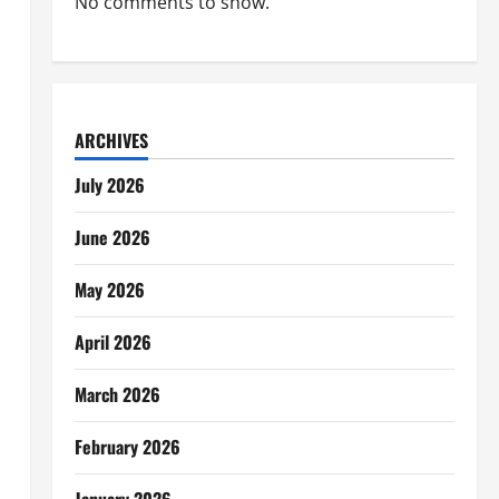
No comments to show.
ARCHIVES
July 2026
June 2026
May 2026
April 2026
March 2026
February 2026