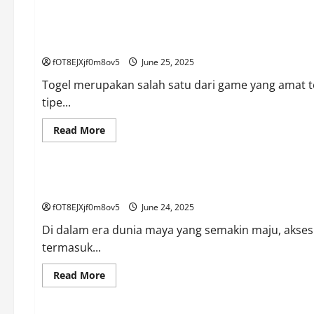
GAME ONLINE
about
Cara
Tepat
dalam
Togel Singapura dan Hong Kong: Pahami Perbedaan-perbeda
Menang
pada
fOT8EJXjf0m8ov5
Togel
June 25, 2025
Hong
Kong:
Togel merupakan salah satu dari game yang amat te
Siaran
tipe...
Langsung
Hari
Kali
Read
Read More
Ini
more
GAME ONLINE
about
Togel
Singapura
dan
Trik dan Trik Menggunakan Link Uni4D untuk Akses Yang M
Hong
Kong:
fOT8EJXjf0m8ov5
Pahami
June 24, 2025
Perbedaan-
perbedaan
Di dalam era dunia maya yang semakin maju, akses 
di
termasuk...
Kudatoto
Read
Read More
more
GAME ONLINE
about
Trik
dan