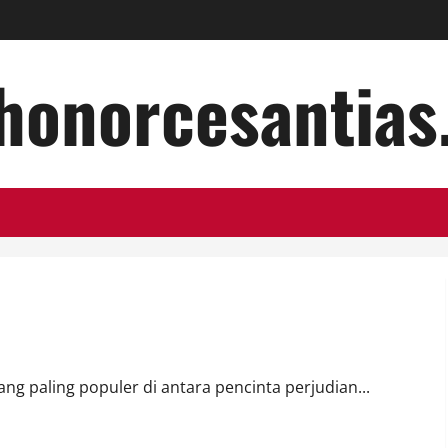
honorcesantia
sung Hari Kali Ini
ang paling populer di antara pencinta perjudian...