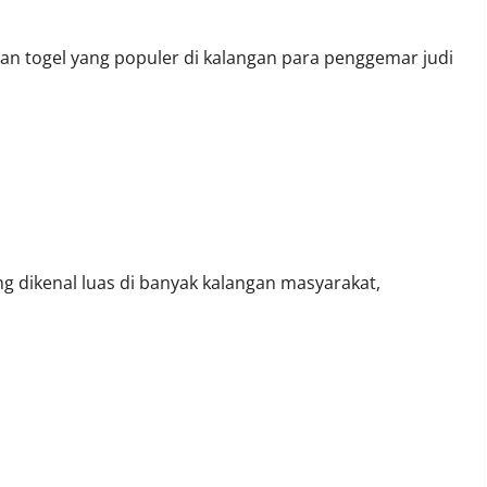
nan togel yang populer di kalangan para penggemar judi
ng dikenal luas di banyak kalangan masyarakat,