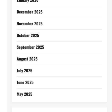
January 2026
December 2025
November 2025
October 2025
September 2025
August 2025
July 2025
June 2025
May 2025