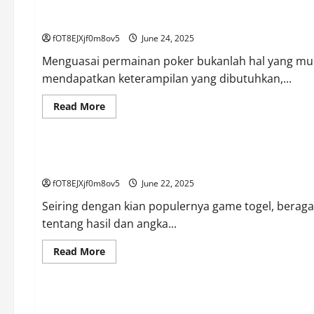
Trik
Belajar dari Keberhasilan Pemain Poker Terbaik
Menggunakan
Link
fOT8EJXjf0m8ov5
Uni4D
June 24, 2025
untuk
Akses
Menguasai permainan poker bukanlah hal yang mu
Yang
mendapatkan keterampilan yang dibutuhkan,...
Mudah
Read
Read More
more
GAME ONLINE
about
Belajar
dari
Keberhasilan
SDY: Cek Hasil serta angka
Pemain
Poker
fOT8EJXjf0m8ov5
Terbaik
June 22, 2025
Seiring dengan kian populernya game togel, beraga
tentang hasil dan angka...
Read
Read More
more
GAME ONLINE
about
SDY:
Cek
Hasil
Kunci Sukses Bermain di platform Iontogel yang Harus Dike
serta