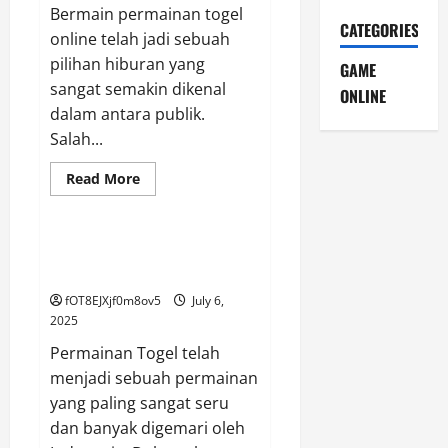
Bermain permainan togel
CATEGORIES
online telah jadi sebuah
pilihan hiburan yang
GAME
sangat semakin dikenal
ONLINE
dalam antara publik.
Salah...
Read
Read More
more
GAME ONLINE
about
Manfaat
Bermain
Lotere
Live Togel 4D: Ikuti
Di
Pertandingannya!
Internet
di
fOT8EJXjf0m8ov5
July 6,
Satria4D
2025
Permainan Togel telah
menjadi sebuah permainan
yang paling sangat seru
dan banyak digemari oleh