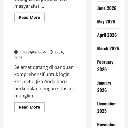
masyarakat....
June 2026
Read
Read More
May 2026
more
GAME ONLINE
about
Live
Draw
April 2026
Togel:
Petunjuk Lengkap Masuk ke
Kecepatan
Uni4D
Hari
March 2026
Ini
fOT8EJXjf0m8ov5
July 8,
Juga
2025
February
Selamat datang di panduan
2026
komprehensif untuk login
ke Uni4D. Jika Anda baru
January
berkenalan dengan situs ini
2026
mungkin...
December
Read
Read More
2025
more
GAME ONLINE
about
Petunjuk
Lengkap
November
Masuk