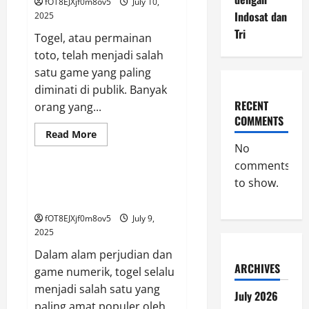
fOT8EJXjf0m8ov5
July 10,
Indosat dan
2025
Tri
Togel, atau permainan
toto, telah menjadi salah
satu game yang paling
diminati di publik. Banyak
RECENT
orang yang...
COMMENTS
Read
Read More
more
No
GAME ONLINE
about
Manfaat
comments
Bertaruh
Togel:
to show.
Live Draw Togel: Kecepatan Hari
Menganalisis
Ini Juga
Toto
Langsung
fOT8EJXjf0m8ov5
July 9,
dan
Pengeluaran
2025
Saat
Ini
Dalam alam perjudian dan
ARCHIVES
game numerik, togel selalu
menjadi salah satu yang
July 2026
paling amat populer oleh