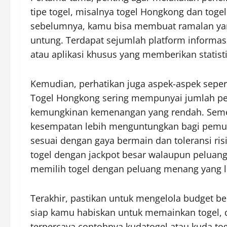
tipe togel, misalnya togel Hongkong dan tog
sebelumnya, kamu bisa membuat ramalan yan
untung. Terdapat sejumlah platform informas
atau aplikasi khusus yang memberikan statistik
Kemudian, perhatikan juga aspek-aspek sepert
Togel Hongkong sering mempunyai jumlah pema
kemungkinan kemenangan yang rendah. Semen
kesempatan lebih menguntungkan bagi pemula
sesuai dengan gaya bermain dan toleransi r
togel dengan jackpot besar walaupun peluangn
memilih togel dengan peluang menang yang leb
Terakhir, pastikan untuk mengelola budget 
siap kamu habiskan untuk memainkan togel, d
terpercaya contohnya kudatogel atau kuda to