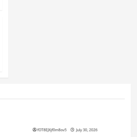
GAME ONLINE
el: Panduan
Jenius dalam Poker: Strategi Cerdas
Meraih Kemenangan dalam Poker Online
fOT8EJXjf0m8ov5
July 30, 2026