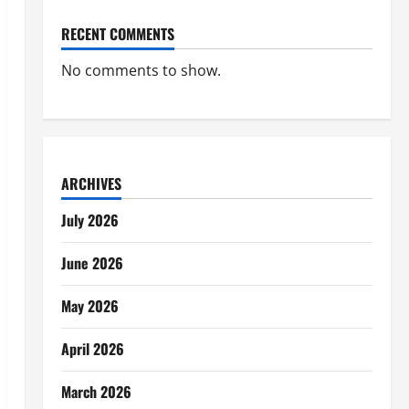
RECENT COMMENTS
No comments to show.
ARCHIVES
July 2026
June 2026
May 2026
April 2026
March 2026