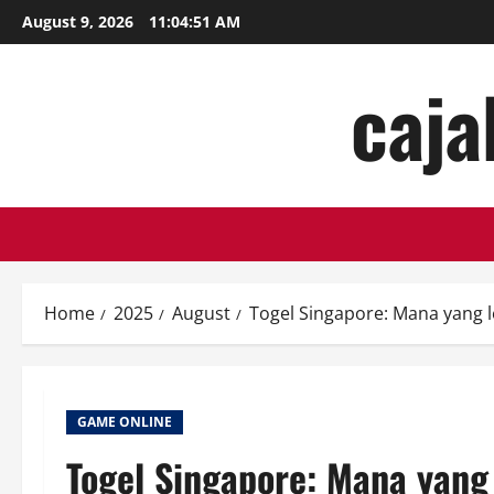
Skip
August 9, 2026
11:04:51 AM
to
content
caja
Home
2025
August
Togel Singapore: Mana yang
GAME ONLINE
Togel Singapore: Mana yan