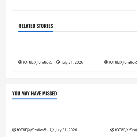
t
n
RELATED STORIES
GAME ONLINE
GAME ONLIN
a
Togel Online: Menelusuri Warga-88
Panduan Menye
v
untuk Togel Singapura
Dewi 4D untuk
i
fOT8EJXjf0m8ov5
July 31, 2026
fOT8EJXjf0m8ov
g
a
YOU MAY HAVE MISSED
t
GAME ONLINE
GAME ON
i
Togel Online: Menelusuri Warga-88
Panduan Me
untuk Togel Singapura
untuk Pend
o
fOT8EJXjf0m8ov5
July 31, 2026
fOT8EJXjf0m