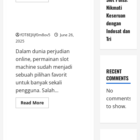
more
GAME ONLINE
about
Nikmati
Mengenal
Lebih
Keseruan
Dalam
5 Tips untuk Memenangkan di
dengan
Togel
Slot Online Kudatoto.com
SDY
Indosat dan
dan
fOT8EJXjf0m8ov5
June 26,
Cara
Tri
Mainnya
2025
Dalam dunia perjudian
online, permainan slot
machine sudah menjadi
RECENT
sebuah pilihan favorit
COMMENTS
untuk banyak sekali
pengguna. Salah...
No
comments
Read
Read More
to show.
more
GAME ONLINE
about
5
Tips
untuk
Strategi Kemenangan di Warga
Memenangkan
Togel: Saran dari Pemain Yang
di
Slot
Berpengalaman