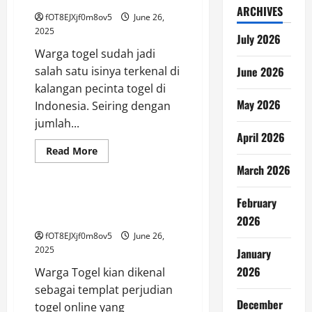
Online
ARCHIVES
Kudatoto.com
fOT8EJXjf0m8ov5
June 26,
2025
July 2026
Warga togel sudah jadi
salah satu isinya terkenal di
June 2026
kalangan pecinta togel di
May 2026
Indonesia. Seiring dengan
jumlah...
April 2026
Read
Read More
more
GAME ONLINE
March 2026
about
Strategi
Kemenangan
di
Cara Lengkap Daftar pada
February
Warga
Wargatogel
Togel:
2026
Saran
fOT8EJXjf0m8ov5
June 26,
dari
Pemain
2025
January
Yang
Berpengalaman
2026
Warga Togel kian dikenal
sebagai templat perjudian
December
togel online yang