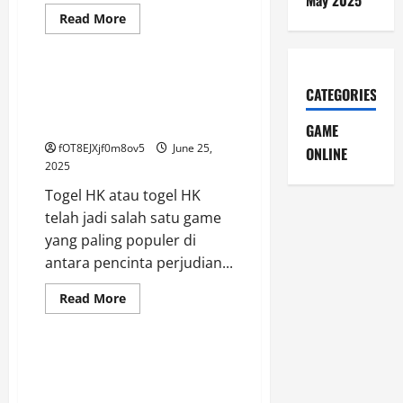
May 2025
Read
Read More
more
GAME ONLINE
about
Laporan
Togel
Hari
Cara Tepat dalam Menang pada
CATEGORIES
Ini:
Togel Hong Kong: Siaran
Tips
untuk
Langsung Hari Kali Ini
GAME
meningkatkan
Menaikkan
fOT8EJXjf0m8ov5
June 25,
ONLINE
Probabilitas
2025
Anda
Togel HK atau togel HK
telah jadi salah satu game
yang paling populer di
antara pencinta perjudian...
Read
Read More
more
GAME ONLINE
about
Cara
Tepat
dalam
Togel Singapura dan Hong Kong:
Menang
Pahami Perbedaan-perbedaan di
pada
Togel