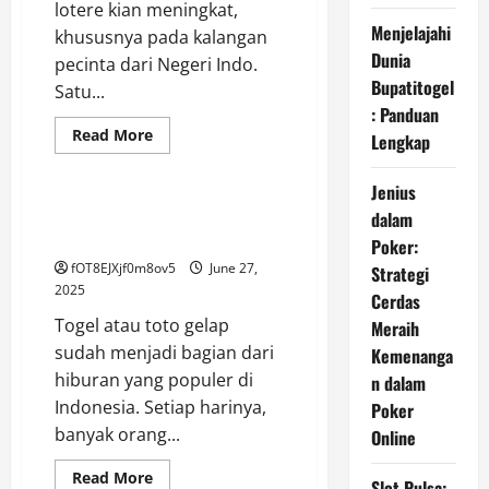
lotere kian meningkat,
Menjelajahi
khususnya pada kalangan
Dunia
pecinta dari Negeri Indo.
Bupatitogel
Satu...
: Panduan
Read
Read More
Lengkap
more
GAME ONLINE
about
Mengapa
Jenius
Live
Draw
Mengenal Lebih Dalam Togel
dalam
Sidney
SDY dan Cara Mainnya
Pools
Poker:
Makin
fOT8EJXjf0m8ov5
June 27,
Populer
Strategi
di
2025
Cerdas
Antara
Pecinta
Togel atau toto gelap
Meraih
Toto?
sudah menjadi bagian dari
Kemenanga
hiburan yang populer di
n dalam
Indonesia. Setiap harinya,
Poker
banyak orang...
Online
Read
Read More
Slot Pulsa: