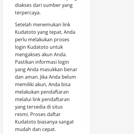
diakses dari sumber yang
terpercaya.
Setelah menemukan link
Kudatoto yang tepat, Anda
perlu melakukan proses
login Kudatoto untuk
mengakses akun Anda.
Pastikan informasi login
yang Anda masukkan benar
dan aman. Jika Anda belum
memiliki akun, Anda bisa
melakukan pendaftaran
melalui link pendaftaran
yang tersedia di situs
resmi. Proses daftar
Kudatoto biasanya sangat
mudah dan cepat.