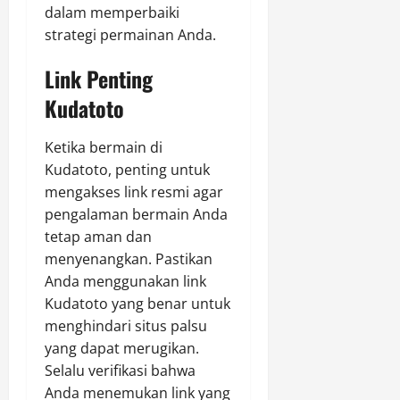
dalam memperbaiki
strategi permainan Anda.
Link Penting
Kudatoto
Ketika bermain di
Kudatoto, penting untuk
mengakses link resmi agar
pengalaman bermain Anda
tetap aman dan
menyenangkan. Pastikan
Anda menggunakan link
Kudatoto yang benar untuk
menghindari situs palsu
yang dapat merugikan.
Selalu verifikasi bahwa
Anda menemukan link yang