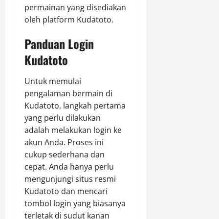
permainan yang disediakan
oleh platform Kudatoto.
Panduan Login
Kudatoto
Untuk memulai
pengalaman bermain di
Kudatoto, langkah pertama
yang perlu dilakukan
adalah melakukan login ke
akun Anda. Proses ini
cukup sederhana dan
cepat. Anda hanya perlu
mengunjungi situs resmi
Kudatoto dan mencari
tombol login yang biasanya
terletak di sudut kanan