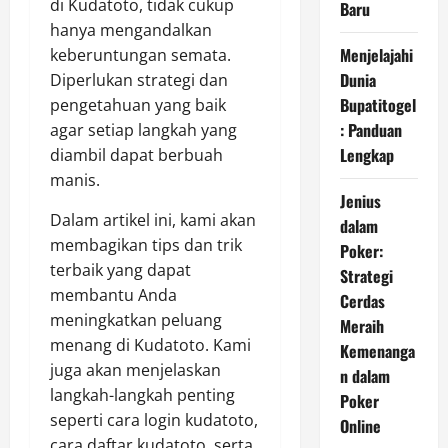
di Kudatoto, tidak cukup
Baru
hanya mengandalkan
Menjelajahi
keberuntungan semata.
Dunia
Diperlukan strategi dan
Bupatitogel
pengetahuan yang baik
: Panduan
agar setiap langkah yang
Lengkap
diambil dapat berbuah
manis.
Jenius
Dalam artikel ini, kami akan
dalam
membagikan tips dan trik
Poker:
terbaik yang dapat
Strategi
membantu Anda
Cerdas
meningkatkan peluang
Meraih
menang di Kudatoto. Kami
Kemenanga
juga akan menjelaskan
n dalam
langkah-langkah penting
Poker
seperti cara login kudatoto,
Online
cara daftar kudatoto, serta