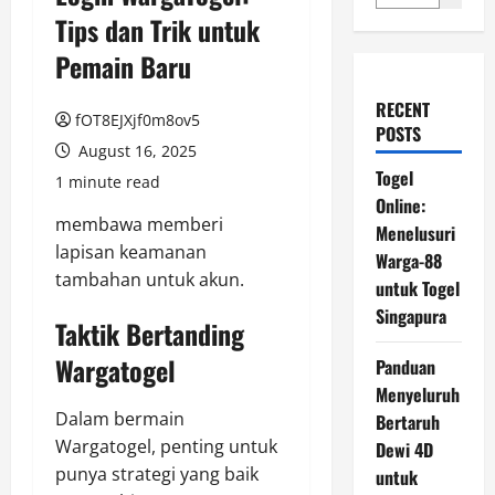
Tips dan Trik untuk
Pemain Baru
RECENT
fOT8EJXjf0m8ov5
POSTS
August 16, 2025
Togel
1 minute read
Online:
membawa memberi
Menelusuri
lapisan keamanan
Warga-88
tambahan untuk akun.
untuk Togel
Singapura
Taktik Bertanding
Wargatogel
Panduan
Menyeluruh
Dalam bermain
Bertaruh
Wargatogel, penting untuk
Dewi 4D
punya strategi yang baik
untuk