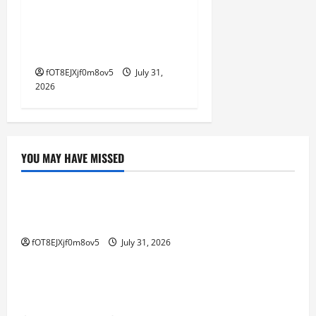
Menjelajahi Dunia
Bupatitogel: Panduan
Lengkap
fOT8EJXjf0m8ov5
July 31,
2026
YOU MAY HAVE MISSED
GAME ONLINE
Togel Online: Menelusuri Warga-88 untuk Togel
Singapura
fOT8EJXjf0m8ov5
July 31, 2026
GAME ONLINE
Panduan Menyeluruh Bertaruh Dewi 4D untuk
Pendatang Baru