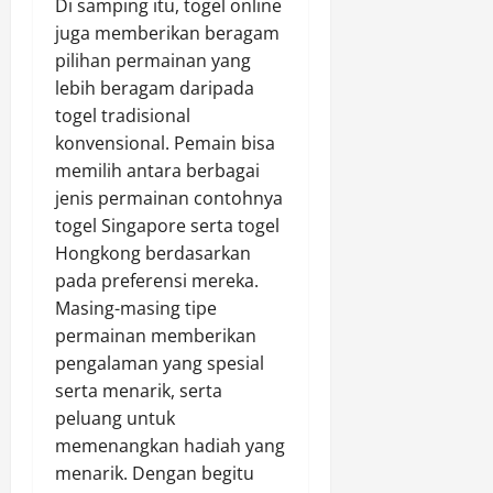
Di samping itu, togel online
juga memberikan beragam
pilihan permainan yang
lebih beragam daripada
togel tradisional
konvensional. Pemain bisa
memilih antara berbagai
jenis permainan contohnya
togel Singapore serta togel
Hongkong berdasarkan
pada preferensi mereka.
Masing-masing tipe
permainan memberikan
pengalaman yang spesial
serta menarik, serta
peluang untuk
memenangkan hadiah yang
menarik. Dengan begitu