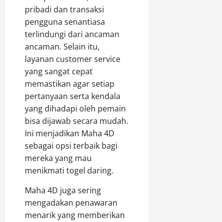
pribadi dan transaksi
pengguna senantiasa
terlindungi dari ancaman
ancaman. Selain itu,
layanan customer service
yang sangat cepat
memastikan agar setiap
pertanyaan serta kendala
yang dihadapi oleh pemain
bisa dijawab secara mudah.
Ini menjadikan Maha 4D
sebagai opsi terbaik bagi
mereka yang mau
menikmati togel daring.
Maha 4D juga sering
mengadakan penawaran
menarik yang memberikan