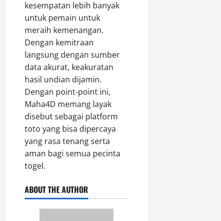
kesempatan lebih banyak
untuk pemain untuk
meraih kemenangan.
Dengan kemitraan
langsung dengan sumber
data akurat, keakuratan
hasil undian dijamin.
Dengan point-point ini,
Maha4D memang layak
disebut sebagai platform
toto yang bisa dipercaya
yang rasa tenang serta
aman bagi semua pecinta
togel.
ABOUT THE AUTHOR