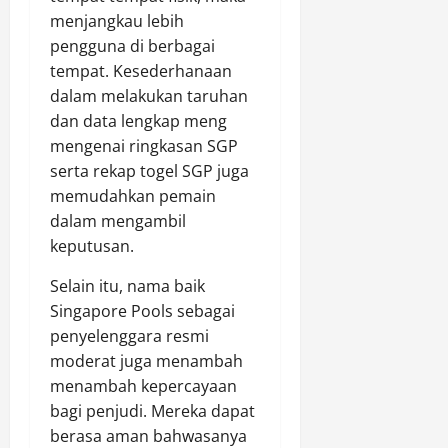
menjangkau lebih
pengguna di berbagai
tempat. Kesederhanaan
dalam melakukan taruhan
dan data lengkap meng
mengenai ringkasan SGP
serta rekap togel SGP juga
memudahkan pemain
dalam mengambil
keputusan.
Selain itu, nama baik
Singapore Pools sebagai
penyelenggara resmi
moderat juga menambah
menambah kepercayaan
bagi penjudi. Mereka dapat
berasa aman bahwasanya