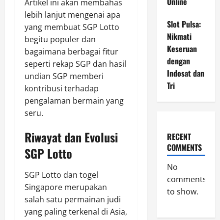
Online
Artikel ini akan membahas
lebih lanjut mengenai apa
Slot Pulsa:
yang membuat SGP Lotto
Nikmati
begitu populer dan
Keseruan
bagaimana berbagai fitur
dengan
seperti rekap SGP dan hasil
Indosat dan
undian SGP memberi
Tri
kontribusi terhadap
pengalaman bermain yang
seru.
Riwayat dan Evolusi
RECENT
COMMENTS
SGP Lotto
No
SGP Lotto dan togel
comments
Singapore merupakan
to show.
salah satu permainan judi
yang paling terkenal di Asia,