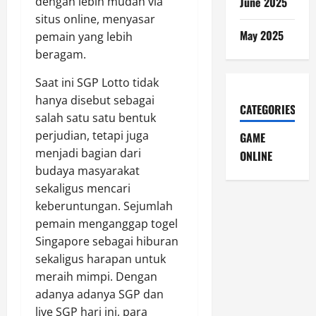
dengan lebih mudah via
June 2025
situs online, menyasar
May 2025
pemain yang lebih
beragam.
Saat ini SGP Lotto tidak
hanya disebut sebagai
CATEGORIES
salah satu satu bentuk
perjudian, tetapi juga
GAME
menjadi bagian dari
ONLINE
budaya masyarakat
sekaligus mencari
keberuntungan. Sejumlah
pemain menganggap togel
Singapore sebagai hiburan
sekaligus harapan untuk
meraih mimpi. Dengan
adanya adanya SGP dan
live SGP hari ini, para