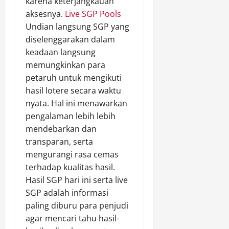
karena keterjangkauan
aksesnya.
Live SGP Pools
Undian langsung SGP yang
diselenggarakan dalam
keadaan langsung
memungkinkan para
petaruh untuk mengikuti
hasil lotere secara waktu
nyata. Hal ini menawarkan
pengalaman lebih lebih
mendebarkan dan
transparan, serta
mengurangi rasa cemas
terhadap kualitas hasil.
Hasil SGP hari ini serta live
SGP adalah informasi
paling diburu para penjudi
agar mencari tahu hasil-