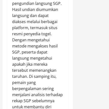
pengundian langsung SGP.
Hasil undian diumumkan
langsung dan dapat
diakses melalui berbagai
platform, termasuk situs
resmi penyedia togel.
Dengan mengetahui
metode mengakses hasil
SGP, peserta dapat
langsung mengetahui
apakah jika mereka
tersebut memenangkan
taruhan. Di samping itu,
pemain yang
berpengalaman sering
menjalani analisis terhadap
rekap SGP sebelumnya
untuk membantu diri