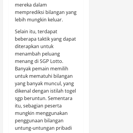
mereka dalam
memprediksi bilangan yang
lebih mungkin keluar.
Selain itu, terdapat
beberapa taktik yang dapat
diterapkan untuk
menambah peluang
menang di SGP Lotto.
Banyak pemain memilih
untuk mematuhi bilangan
yang banyak muncul, yang
dikenal dengan istilah togel
sgp beruntun. Sementara
itu, sebagian peserta
mungkin menggunakan
penggunaan bilangan
untung-untungan pribadi