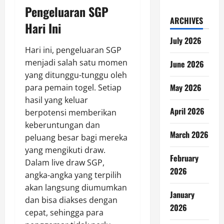
Pengeluaran SGP
ARCHIVES
Hari Ini
July 2026
Hari ini, pengeluaran SGP
menjadi salah satu momen
June 2026
yang ditunggu-tunggu oleh
May 2026
para pemain togel. Setiap
hasil yang keluar
April 2026
berpotensi memberikan
keberuntungan dan
March 2026
peluang besar bagi mereka
yang mengikuti draw.
February
Dalam live draw SGP,
2026
angka-angka yang terpilih
akan langsung diumumkan
January
dan bisa diakses dengan
2026
cepat, sehingga para