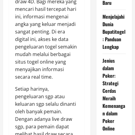
draw 4D. Bagi mereka yang
Baru
mencari hasil tercepat hari
Menjelajahi
ini, informasi mengenai
Dunia
angka yang keluar menjadi
Bupatitogel
sangat penting. Di era
: Panduan
digital ini, akses ke data
Lengkap
pengeluaran togel semakin
mudah melalui berbagai
Jenius
situs togel online yang
dalam
menyajikan informasi
Poker:
secara real time.
Strategi
Setiap harinya,
Cerdas
pengeluaran sgp atau
Meraih
keluaran sgp selalu dinanti
Kemenanga
oleh banyak pemain.
n dalam
Dengan adanya live draw
Poker
sgp, para pemain dapat
Online
melihat hasil draw secara