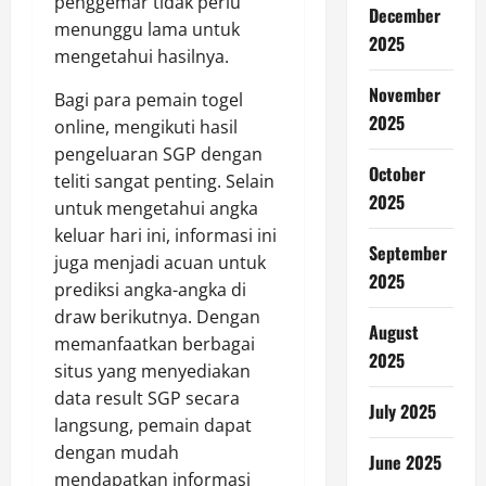
penggemar tidak perlu
December
menunggu lama untuk
2025
mengetahui hasilnya.
November
Bagi para pemain togel
2025
online, mengikuti hasil
pengeluaran SGP dengan
October
teliti sangat penting. Selain
2025
untuk mengetahui angka
keluar hari ini, informasi ini
September
juga menjadi acuan untuk
2025
prediksi angka-angka di
draw berikutnya. Dengan
August
memanfaatkan berbagai
2025
situs yang menyediakan
data result SGP secara
July 2025
langsung, pemain dapat
dengan mudah
June 2025
mendapatkan informasi