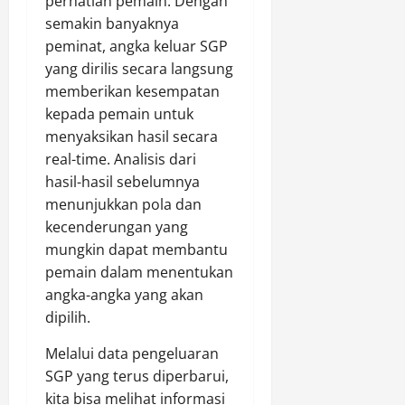
perhatian pemain. Dengan
semakin banyaknya
peminat, angka keluar SGP
yang dirilis secara langsung
memberikan kesempatan
kepada pemain untuk
menyaksikan hasil secara
real-time. Analisis dari
hasil-hasil sebelumnya
menunjukkan pola dan
kecenderungan yang
mungkin dapat membantu
pemain dalam menentukan
angka-angka yang akan
dipilih.
Melalui data pengeluaran
SGP yang terus diperbarui,
kita bisa melihat informasi