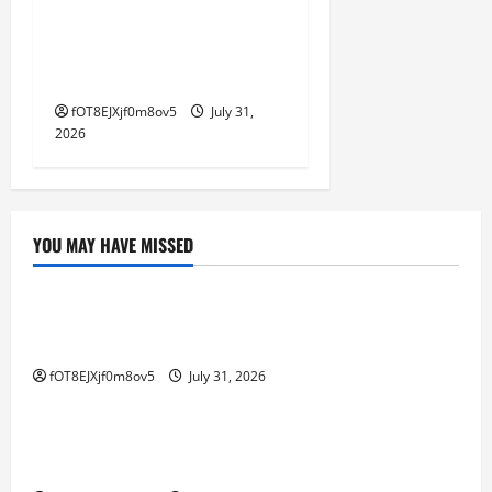
Menjelajahi Dunia
Bupatitogel: Panduan
Lengkap
fOT8EJXjf0m8ov5
July 31,
2026
YOU MAY HAVE MISSED
GAME ONLINE
Togel Online: Menelusuri Warga-88 untuk Togel
Singapura
fOT8EJXjf0m8ov5
July 31, 2026
GAME ONLINE
Panduan Menyeluruh Bertaruh Dewi 4D untuk
Pendatang Baru