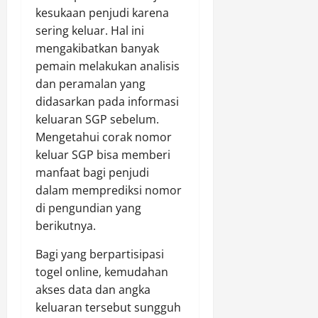
kesukaan penjudi karena
sering keluar. Hal ini
mengakibatkan banyak
pemain melakukan analisis
dan peramalan yang
didasarkan pada informasi
keluaran SGP sebelum.
Mengetahui corak nomor
keluar SGP bisa memberi
manfaat bagi penjudi
dalam memprediksi nomor
di pengundian yang
berikutnya.
Bagi yang berpartisipasi
togel online, kemudahan
akses data dan angka
keluaran tersebut sungguh