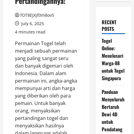
Pertandingannya!
fOT8EJXjf0m8ov5
RECENT
July 6, 2025
POSTS
4 minutes read
Togel
Permainan Togel telah
Online:
menjadi sebuah permainan
Menelusuri
yang paling sangat seru
Warga-88
dan banyak digemari oleh
untuk Togel
Indonesia. Dalam alam
Singapura
permainan ini, angka-angka
mempunyai arti dan harga
Panduan
yang diberikan oleh para
Menyeluruh
pemain. Untuk banyak
Bertaruh
orang, menyaksikan
Dewi 4D
pertandingan togel dan
untuk
menyaksikan hasilnya
Pendatang
dalam langsung adalah