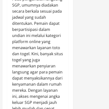
SGP, umumnya diadakan
secara berkala sesuai pada
jadwal yang sudah
ditentukan. Pemain dapat
berpartisipasi dalam
undian ini melalui kategori
platform online yang
menawarkan layanan toto
dan togel. Kini, banyak situs
togel yang juga
menawarkan penyiaran
langsung agar para pemain
dapat menyaksikannya dari
kenyamanan dalam rumah
mereka. Dengan layanan
ini, akses mengenai angka
keluar SGP menjadi jauh
lebih mudah dan cepat.