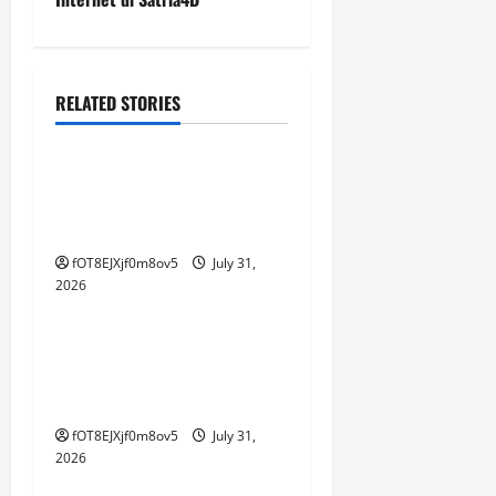
n
a
RELATED STORIES
v
GAME ONLINE
i
Togel Online: Menelusuri
g
Warga-88 untuk Togel
Singapura
a
fOT8EJXjf0m8ov5
July 31,
2026
GAME ONLINE
t
i
Panduan Menyeluruh
Bertaruh Dewi 4D untuk
o
Pendatang Baru
n
fOT8EJXjf0m8ov5
July 31,
2026
GAME ONLINE