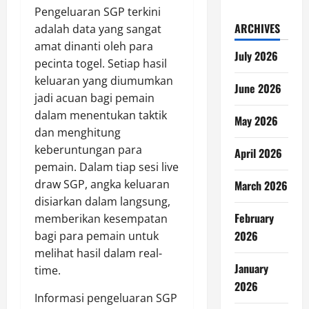
Pengeluaran SGP terkini
ARCHIVES
adalah data yang sangat
amat dinanti oleh para
July 2026
pecinta togel. Setiap hasil
keluaran yang diumumkan
June 2026
jadi acuan bagi pemain
dalam menentukan taktik
May 2026
dan menghitung
keberuntungan para
April 2026
pemain. Dalam tiap sesi live
draw SGP, angka keluaran
March 2026
disiarkan dalam langsung,
February
memberikan kesempatan
2026
bagi para pemain untuk
melihat hasil dalam real-
January
time.
2026
Informasi pengeluaran SGP