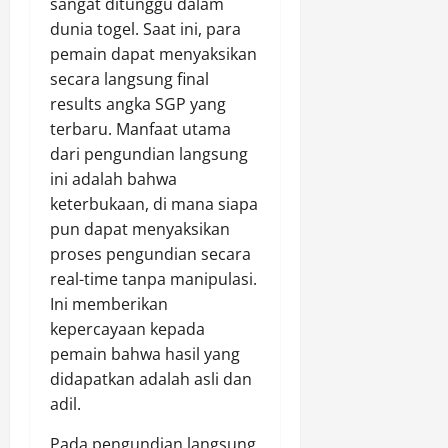
sangat ditunggu dalam
dunia togel. Saat ini, para
pemain dapat menyaksikan
secara langsung final
results angka SGP yang
terbaru. Manfaat utama
dari pengundian langsung
ini adalah bahwa
keterbukaan, di mana siapa
pun dapat menyaksikan
proses pengundian secara
real-time tanpa manipulasi.
Ini memberikan
kepercayaan kepada
pemain bahwa hasil yang
didapatkan adalah asli dan
adil.
Pada pengundian langsung