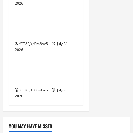
a
2026
GAME ONLINE
t
Panduan Menyeluruh
i
Bertaruh Dewi 4D untuk
Pendatang Baru
o
fOT8EJXjf0m8ov5
July 31,
n
2026
GAME ONLINE
Menjelajahi Dunia
Bupatitogel: Panduan
Lengkap
fOT8EJXjf0m8ov5
July 31,
2026
YOU MAY HAVE MISSED
GAME ONLINE