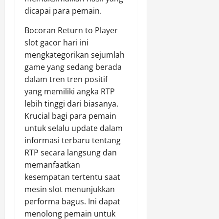
dicapai para pemain.
Bocoran Return to Player
slot gacor hari ini
mengkategorikan sejumlah
game yang sedang berada
dalam tren tren positif
yang memiliki angka RTP
lebih tinggi dari biasanya.
Krucial bagi para pemain
untuk selalu update dalam
informasi terbaru tentang
RTP secara langsung dan
memanfaatkan
kesempatan tertentu saat
mesin slot menunjukkan
performa bagus. Ini dapat
menolong pemain untuk