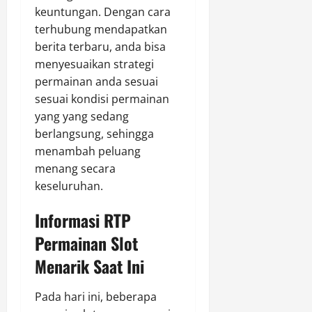
keuntungan. Dengan cara
terhubung mendapatkan
berita terbaru, anda bisa
menyesuaikan strategi
permainan anda sesuai
sesuai kondisi permainan
yang yang sedang
berlangsung, sehingga
menambah peluang
menang secara
keseluruhan.
Informasi RTP
Permainan Slot
Menarik Saat Ini
Pada hari ini, beberapa