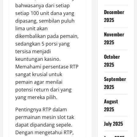
bahwasanya dari setiap
December
setiap 100 unit dana yang
2025
dipasang, sembilan puluh
lima unit akan
November
dikembalikan pada pemain,
2025
sedangkan 5 porsi yang
tersisa menjadi
October
keuntungan kasino.
2025
Memahami persentase RTP
sangat krusial untuk
September
pemain agar menilai
2025
potensi return dari yang
yang mereka pilih.
August
2025
Pentingnya RTP dalam
permainan mesin slot tak
July 2025
dapat dipandang sepele.
Dengan mengetahui RTP,