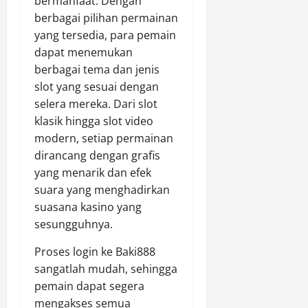
bermanfaat. Dengan
berbagai pilihan permainan
yang tersedia, para pemain
dapat menemukan
berbagai tema dan jenis
slot yang sesuai dengan
selera mereka. Dari slot
klasik hingga slot video
modern, setiap permainan
dirancang dengan grafis
yang menarik dan efek
suara yang menghadirkan
suasana kasino yang
sesungguhnya.
Proses login ke Baki888
sangatlah mudah, sehingga
pemain dapat segera
mengakses semua