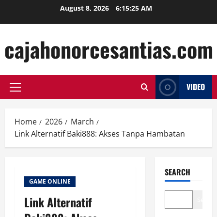
Skip
August 8, 2026
6:15:25 AM
to
content
cajahonorcesantias.com
VIDEO
Primary
Menu
Home
2026
March
Link Alternatif Baki888: Akses Tanpa Hambatan
SEARCH
GAME ONLINE
Link Alternatif
Search