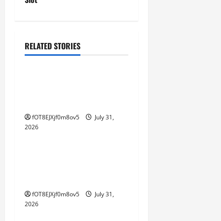
a
v
RELATED STORIES
GAME ONLINE
i
g
Togel Online: Menelusuri
Warga-88 untuk Togel
a
Singapura
t
fOT8EJXjf0m8ov5
July 31,
2026
GAME ONLINE
i
Panduan Menyeluruh
o
Bertaruh Dewi 4D untuk
Pendatang Baru
n
fOT8EJXjf0m8ov5
July 31,
2026
GAME ONLINE