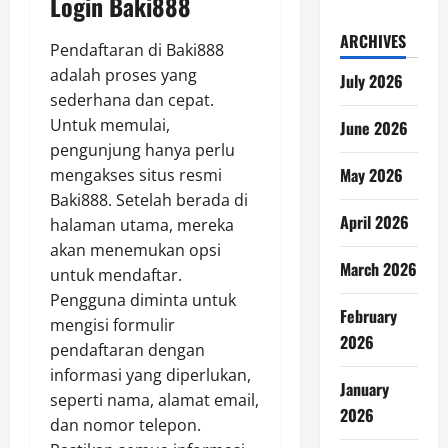
Login Baki888
ARCHIVES
Pendaftaran di Baki888
adalah proses yang
July 2026
sederhana dan cepat.
Untuk memulai,
June 2026
pengunjung hanya perlu
May 2026
mengakses situs resmi
Baki888. Setelah berada di
April 2026
halaman utama, mereka
akan menemukan opsi
March 2026
untuk mendaftar.
Pengguna diminta untuk
February
mengisi formulir
2026
pendaftaran dengan
informasi yang diperlukan,
January
seperti nama, alamat email,
2026
dan nomor telepon.