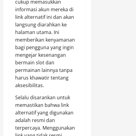
cukup memasukkan
informasi akun mereka di
link alternatif ini dan akan
langsung diarahkan ke
halaman utama. Ini
memberikan kenyamanan
bagi pengguna yang ingin
mengejar kesenangan
bermain slot dan
permainan lainnya tanpa
harus khawatir tentang
aksesibilitas.
Selalu disarankan untuk
memastikan bahwa link
alternatif yang digunakan
adalah resmi dan
terpercaya. Menggunakan
link yang tidak resmi