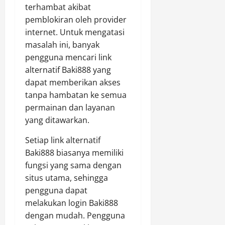
terhambat akibat
pemblokiran oleh provider
internet. Untuk mengatasi
masalah ini, banyak
pengguna mencari link
alternatif Baki888 yang
dapat memberikan akses
tanpa hambatan ke semua
permainan dan layanan
yang ditawarkan.
Setiap link alternatif
Baki888 biasanya memiliki
fungsi yang sama dengan
situs utama, sehingga
pengguna dapat
melakukan login Baki888
dengan mudah. Pengguna