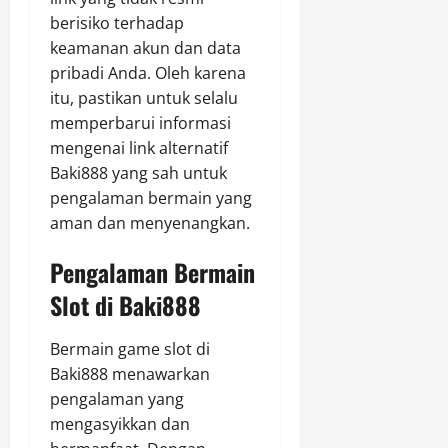
berisiko terhadap
keamanan akun dan data
pribadi Anda. Oleh karena
itu, pastikan untuk selalu
memperbarui informasi
mengenai link alternatif
Baki888 yang sah untuk
pengalaman bermain yang
aman dan menyenangkan.
Pengalaman Bermain
Slot di Baki888
Bermain game slot di
Baki888 menawarkan
pengalaman yang
mengasyikkan dan