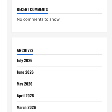
RECENT COMMENTS
No comments to show.
ARCHIVES
July 2026
June 2026
May 2026
April 2026
March 2026