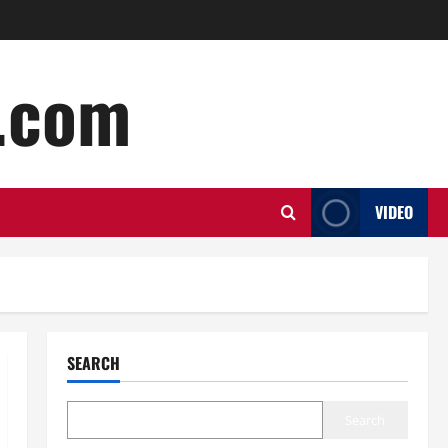
s.com
VIDEO
SEARCH
Search