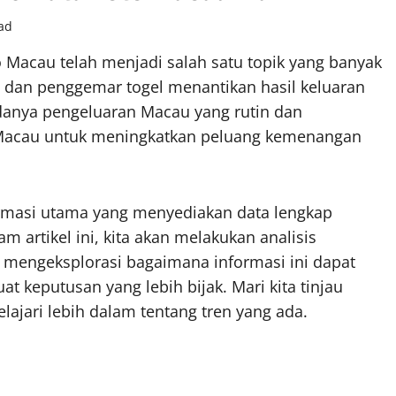
ad
o Macau telah menjadi salah satu topik yang banyak
i dan penggemar togel menantikan hasil keluaran
danya pengeluaran Macau yang rutin dan
a Macau untuk meningkatkan peluang kemenangan
rmasi utama yang menyediakan data lengkap
 artikel ini, kita akan melakukan analisis
 mengeksplorasi bagaimana informasi ini dapat
keputusan yang lebih bijak. Mari kita tinjau
lajari lebih dalam tentang tren yang ada.