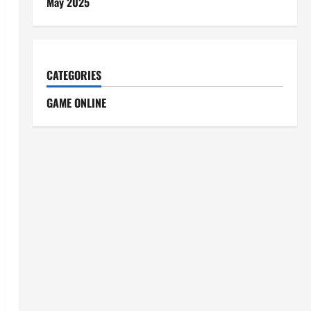
May 2025
CATEGORIES
GAME ONLINE