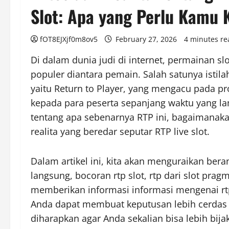
Slot: Apa yang Perlu Kamu 
fOT8EJXjf0m8ov5
February 27, 2026
4 minutes re
Di dalam dunia judi di internet, permainan sl
populer diantara pemain. Salah satunya istila
yaitu Return to Player, yang mengacu pada pr
kepada para peserta sepanjang waktu yang 
tentang apa sebenarnya RTP ini, bagaimanakah
realita yang beredar seputar RTP live slot.
Dalam artikel ini, kita akan menguraikan beran
langsung, bocoran rtp slot, rtp dari slot pragm
memberikan informasi informasi mengenai rtp li
Anda dapat membuat keputusan lebih cerdas 
diharapkan agar Anda sekalian bisa lebih b