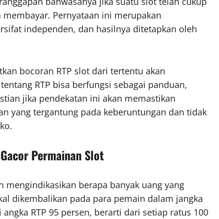
nggapan bahwasanya jika suatu slot telah cukup
 membayar. Pernyataan ini merupakan
sifat independen, dan hasilnya ditetapkan oleh
kan bocoran RTP slot dari tertentu akan
tentang RTP bisa berfungsi sebagai panduan,
stian jika pendekatan ini akan memastikan
n yang tergantung pada keberuntungan dan tidak
ko.
 Gacor Permainan Slot
 mengindikasikan berapa banyak uang yang
kal dikembalikan pada para pemain dalam jangka
angka RTP 95 persen, berarti dari setiap ratus 100