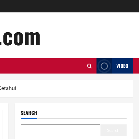
s.com
VIDEO
Ketahui
SEARCH
Search