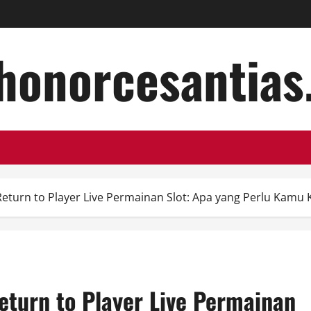
honorcesantia
Return to Player Live Permainan Slot: Apa yang Perlu Kamu 
eturn to Player Live Permainan