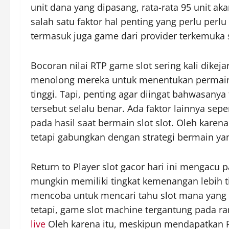
unit dana yang dipasang, rata-rata 95 unit a
salah satu faktor hal penting yang perlu perl
termasuk juga game dari provider terkemuka s
Bocoran nilai RTP game slot sering kali dikeja
menolong mereka untuk menentukan permain
tinggi. Tapi, penting agar diingat bahwasany
tersebut selalu benar. Ada faktor lainnya sepe
pada hasil saat bermain slot slot. Oleh karen
tetapi gabungkan dengan strategi bermain ya
Return to Player slot gacor hari ini mengacu 
mungkin memiliki tingkat kemenangan lebih t
mencoba untuk mencari tahu slot mana yang
tetapi, game slot machine tergantung pada ran
live
Oleh karena itu, meskipun mendapatkan RT