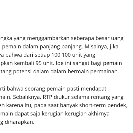
ah angka yang menggambarkan seberapa besar uang
 pemain dalam panjang panjang. Misalnya, jika
 bahwa dari setiap 100 100 unit yang
kan kembali 95 unit. Ide ini sangat bagi pemain
ang potensi dalam dalam bermain permainan.
arti bahwa seorang pemain pasti mendapat
ain. Sebaliknya, RTP diukur selama rentang yang
eh karena itu, pada saat banyak short-term pendek,
emain dapat saja kerugian kerugian akhirnya
g diharapkan.