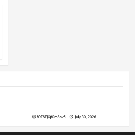
GAME ONLINE
el: Panduan
Jenius dalam Poker: Strategi Cerdas
Meraih Kemenangan dalam Poker Online
fOT8EJXjf0m8ov5
July 30, 2026