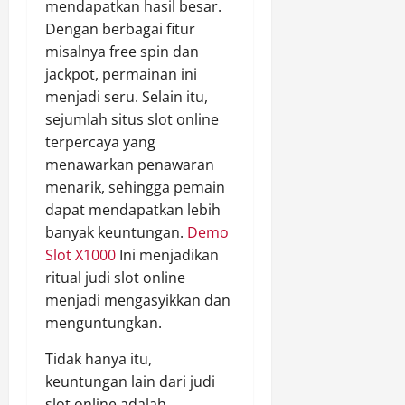
mendapatkan hasil besar.
Dengan berbagai fitur
misalnya free spin dan
jackpot, permainan ini
menjadi seru. Selain itu,
sejumlah situs slot online
terpercaya yang
menawarkan penawaran
menarik, sehingga pemain
dapat mendapatkan lebih
banyak keuntungan.
Demo
Slot X1000
Ini menjadikan
ritual judi slot online
menjadi mengasyikkan dan
menguntungkan.
Tidak hanya itu,
keuntungan lain dari judi
slot online adalah