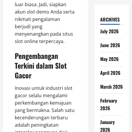
luar biasa. Jadi, siapkan
akun slot demo Anda serta
nikmati pengalaman
ARCHIVES
berjudi yang
July 2026
menyenangkan pada situs
slot online terpercaya.
June 2026
Pengembangan
May 2026
Terkini dalam Slot
April 2026
Gacor
March 2026
Inovasi untuk industri slot
gacor selalu mengalami
February
perkembangan kemajuan
2026
yang bermakna. Salah satu
kecenderungan terbaru
January
adalah peningkatan
2026