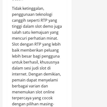
Tidak ketinggalan,
penggunaan teknologi
canggih seperti RTP yang
tinggi dalam slot demo juga
salah satu kemajuan yang
mencuri perhatian minat.
Slot dengan RTP yang lebih
baik memberikan peluang
lebih besar bagi pengguna
untuk berhasil, khususnya
dalam sesi judi slot di
internet. Dengan demikian,
pemain dapat menyelami
berbagai varian dan
menemukan slot online
terpercaya yang cocok
dengan pilihan masing-