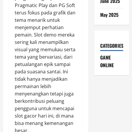
June 2025
Pragmatic Play dan PG Soft
terus fokus pada grafik dan
May 2025
tema menarik untuk
menjemput perhatian
pemain. Slot demo mereka
sering kali menampilkan
CATEGORIES
visual yang memukau serta
tema yang bervariasi, dari
GAME
petualangan epik sampai
ONLINE
pada suasana santai. Ini
tidak hanya menjadikan
permainan lebih
menyenangkan tetapi juga
berkontribusi peluang
pengguna untuk mencapai
slot gacor hari ini, di mana
bisa menang kemenangan
besar.