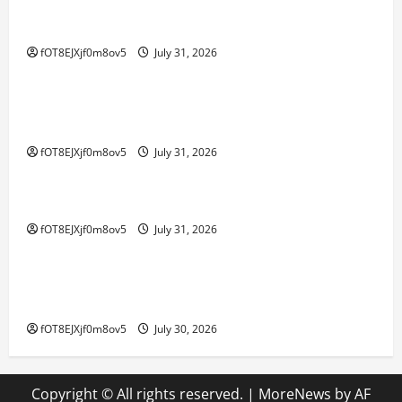
Togel Online: Menelusuri Warga-88 untuk Togel
Singapura
fOT8EJXjf0m8ov5
July 31, 2026
GAME ONLINE
Panduan Menyeluruh Bertaruh Dewi 4D untuk
Pendatang Baru
fOT8EJXjf0m8ov5
July 31, 2026
GAME ONLINE
Menjelajahi Dunia Bupatitogel: Panduan Lengkap
fOT8EJXjf0m8ov5
July 31, 2026
GAME ONLINE
Jenius dalam Poker: Strategi Cerdas Meraih
Kemenangan dalam Poker Online
fOT8EJXjf0m8ov5
July 30, 2026
Copyright © All rights reserved.
|
MoreNews
by AF