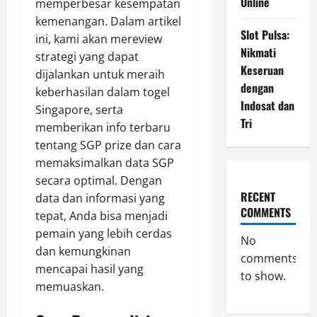
Online
memperbesar kesempatan
kemenangan. Dalam artikel
Slot Pulsa:
ini, kami akan mereview
Nikmati
strategi yang dapat
Keseruan
dijalankan untuk meraih
dengan
keberhasilan dalam togel
Indosat dan
Singapore, serta
Tri
memberikan info terbaru
tentang SGP prize dan cara
memaksimalkan data SGP
secara optimal. Dengan
RECENT
data dan informasi yang
COMMENTS
tepat, Anda bisa menjadi
pemain yang lebih cerdas
No
dan kemungkinan
comments
mencapai hasil yang
to show.
memuaskan.