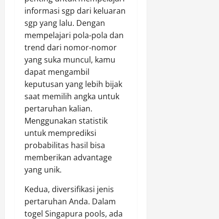
informasi sgp dari keluaran
sgp yang lalu. Dengan
mempelajari pola-pola dan
trend dari nomor-nomor
yang suka muncul, kamu
dapat mengambil
keputusan yang lebih bijak
saat memilih angka untuk
pertaruhan kalian.
Menggunakan statistik
untuk memprediksi
probabilitas hasil bisa
memberikan advantage
yang unik.
Kedua, diversifikasi jenis
pertaruhan Anda. Dalam
togel Singapura pools, ada