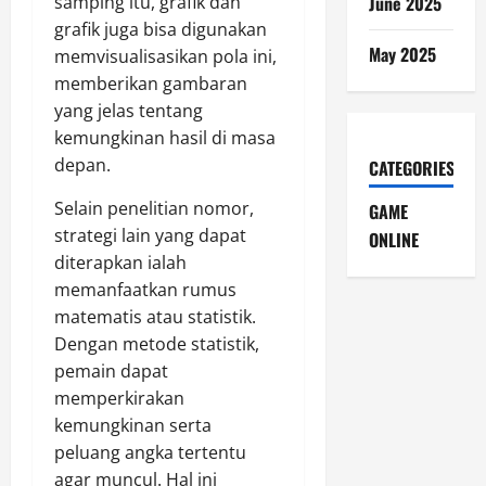
samping itu, grafik dan
June 2025
grafik juga bisa digunakan
May 2025
memvisualisasikan pola ini,
memberikan gambaran
yang jelas tentang
kemungkinan hasil di masa
depan.
CATEGORIES
Selain penelitian nomor,
GAME
strategi lain yang dapat
ONLINE
diterapkan ialah
memanfaatkan rumus
matematis atau statistik.
Dengan metode statistik,
pemain dapat
memperkirakan
kemungkinan serta
peluang angka tertentu
agar muncul. Hal ini