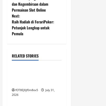
o
dan Kegembiraan dalam
Permainan Slot Online
s
Next:
t
Raih Hadiah di FerariPoker:
Petunjuk Lengkap untuk
n
Pemula
a
v
RELATED STORIES
GAME ONLINE
i
g
Togel Online: Menelusuri
Warga-88 untuk Togel
a
Singapura
t
fOT8EJXjf0m8ov5
July 31,
2026
GAME ONLINE
i