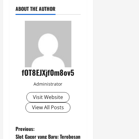
ABOUT THE AUTHOR
fOT8EJXjf0m8ov5
Administrator
Visit Website
View All Posts
P
Previous:
Slot Gacor yang Baru: Terobosan