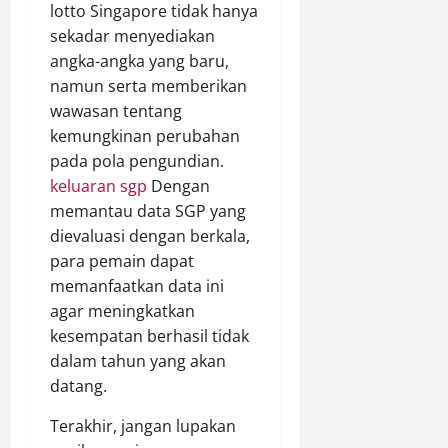
lotto Singapore tidak hanya
sekadar menyediakan
angka-angka yang baru,
namun serta memberikan
wawasan tentang
kemungkinan perubahan
pada pola pengundian.
keluaran sgp
Dengan
memantau data SGP yang
dievaluasi dengan berkala,
para pemain dapat
memanfaatkan data ini
agar meningkatkan
kesempatan berhasil tidak
dalam tahun yang akan
datang.
Terakhir, jangan lupakan