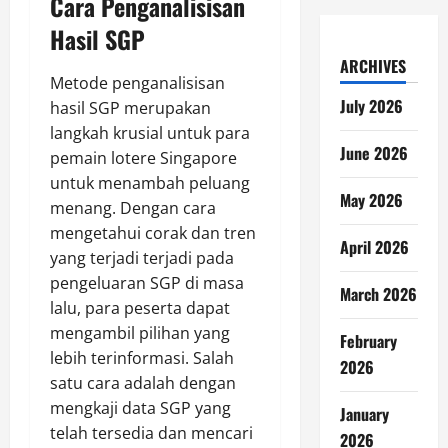
Cara Penganalisisan
Hasil SGP
ARCHIVES
Metode penganalisisan
July 2026
hasil SGP merupakan
langkah krusial untuk para
June 2026
pemain lotere Singapore
untuk menambah peluang
May 2026
menang. Dengan cara
mengetahui corak dan tren
April 2026
yang terjadi terjadi pada
pengeluaran SGP di masa
March 2026
lalu, para peserta dapat
mengambil pilihan yang
February
lebih terinformasi. Salah
2026
satu cara adalah dengan
mengkaji data SGP yang
January
telah tersedia dan mencari
2026