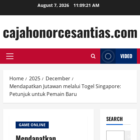
Skip
August 7, 2026
11:09:22 AM
to
content
cajahonorcesantias.com
VIDEO
Primary
Menu
Home
2025
December
Mendapatkan Jutawan melalui Togel Singapore:
Petunjuk untuk Pemain Baru
SEARCH
GAME ONLINE
Mendapatkan
Search