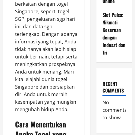
Online
berkaitan dengan togel
Singapore, seperti togel
Slot Pulsa:
SGP, pengeluaran sgp hari
Nikmati
ini, dan data sgp
Keseruan
terlengkap. Dengan adanya
dengan
informasi yang tepat, Anda
Indosat dan
tidak hanya akan lebih siap
Tri
untuk bermain, tetapi serta
meningkatkan prospeknya
Anda untuk menang. Mari
kita jelajahi dunia togel
RECENT
Singapore dan persiapkan
COMMENTS
diri Anda untuk meraih
kesempatan yang mungkin
No
mengubah hidup Anda.
comments
to show.
Cara Menentukan
Angka Togel yang