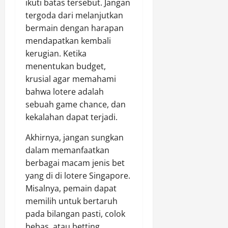
ikuti batas tersebut. Jangan
tergoda dari melanjutkan
bermain dengan harapan
mendapatkan kembali
kerugian. Ketika
menentukan budget,
krusial agar memahami
bahwa lotere adalah
sebuah game chance, dan
kekalahan dapat terjadi.
Akhirnya, jangan sungkan
dalam memanfaatkan
berbagai macam jenis bet
yang di di lotere Singapore.
Misalnya, pemain dapat
memilih untuk bertaruh
pada bilangan pasti, colok
bebas, atau betting