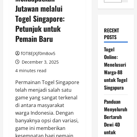
Jutawan melalui
Togel Singapore:
Petunjuk untuk
RECENT
Pemain Baru
POSTS
Togel
fOT8EJXjf0m8ov5
Online:
December 3, 2025
Menelusuri
4 minutes read
Warga-88
untuk Togel
Permainan Togel Singapore
Singapura
telah menjadi salah satu
game yang sangat terkenal
Panduan
di antara masyarakat
Menyeluruh
warga Indonesia. Dengan
Bertaruh
banyaknya opsi dan variasi,
Dewi 4D
game ini memberikan
untuk
kesempatan bagi pemain