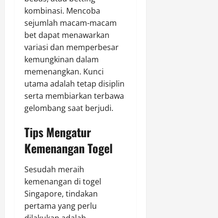
kombinasi. Mencoba
sejumlah macam-macam
bet dapat menawarkan
variasi dan memperbesar
kemungkinan dalam
memenangkan. Kunci
utama adalah tetap disiplin
serta membiarkan terbawa
gelombang saat berjudi.
Tips Mengatur
Kemenangan Togel
Sesudah meraih
kemenangan di togel
Singapore, tindakan
pertama yang perlu