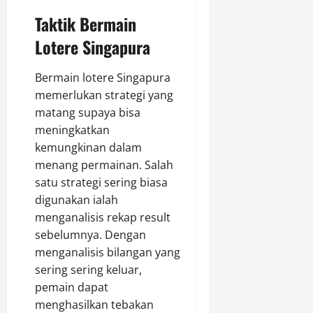
Taktik Bermain
Lotere Singapura
Bermain lotere Singapura
memerlukan strategi yang
matang supaya bisa
meningkatkan
kemungkinan dalam
menang permainan. Salah
satu strategi sering biasa
digunakan ialah
menganalisis rekap result
sebelumnya. Dengan
menganalisis bilangan yang
sering sering keluar,
pemain dapat
menghasilkan tebakan