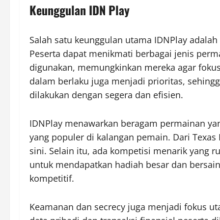
Keunggulan IDN Play
Salah satu keunggulan utama IDNPlay adalah 
Peserta dapat menikmati berbagai jenis pe
digunakan, memungkinkan mereka agar fokus p
dalam berlaku juga menjadi prioritas, sehing
dilakukan dengan segera dan efisien.
IDNPlay menawarkan beragam permainan yang
yang populer di kalangan pemain. Dari Texas
sini. Selain itu, ada kompetisi menarik yang 
untuk mendapatkan hadiah besar dan bersain
kompetitif.
Keamanan dan secrecy juga menjadi fokus uta