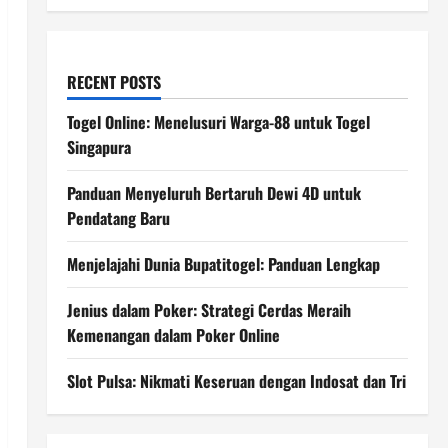
RECENT POSTS
Togel Online: Menelusuri Warga-88 untuk Togel
Singapura
Panduan Menyeluruh Bertaruh Dewi 4D untuk
Pendatang Baru
Menjelajahi Dunia Bupatitogel: Panduan Lengkap
Jenius dalam Poker: Strategi Cerdas Meraih
Kemenangan dalam Poker Online
Slot Pulsa: Nikmati Keseruan dengan Indosat dan Tri