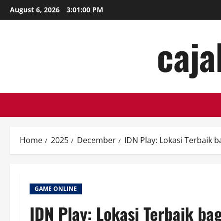
Skip
August 6, 2026
3:01:00 PM
to
content
caja
Home
2025
December
IDN Play: Lokasi Terbaik b
GAME ONLINE
IDN Play: Lokasi Terbaik ba