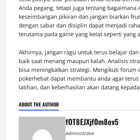
Anda pegang, tetapi juga tentang bagaimana 
keseimbangan pikiran dan jangan biarkan fru
dengan sabar dan disiplin dapat menjadi rah
terutama pada game yang ketat seperti yang 
Akhirnya, jangan ragu untuk terus belajar da
baik saat menang maupun kalah. Analisis str
bisa meningkatkan strategi. Mengikuti forum 
pokerhebat dapat membantu anda agar terus u
latihan, dan keberhasilan akan datang kepad
ABOUT THE AUTHOR
fOT8EJXjf0m8ov5
Administrator