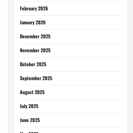
February 2026
January 2026
December 2025
November 2025
October 2025
September 2025
August 2025
July 2025
June 2025