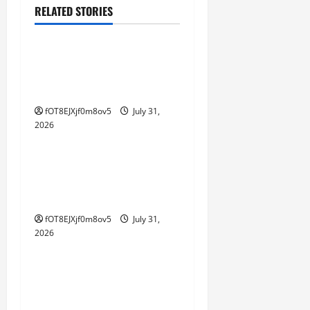
RELATED STORIES
v
GAME ONLINE
i
Togel Online: Menelusuri
g
Warga-88 untuk Togel
Singapura
a
fOT8EJXjf0m8ov5
July 31,
2026
GAME ONLINE
t
i
Panduan Menyeluruh
Bertaruh Dewi 4D untuk
o
Pendatang Baru
n
fOT8EJXjf0m8ov5
July 31,
2026
GAME ONLINE
Menjelajahi Dunia
Bupatitogel: Panduan
Lengkap