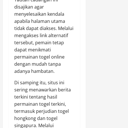
disajikan agar
menyelesaikan kendala
apabila halaman utama
tidak dapat diakses. Melalui
mengakses link alternatif
tersebut, pemain tetap
dapat menikmati
permainan togel online
dengan mudah tanpa
adanya hambatan.
Di samping itu, situs ini
sering menawarkan berita
terkini tentang hasil
permainan togel terkini,
termasuk perjudian togel
hongkong dan togel
singapura. Melalui