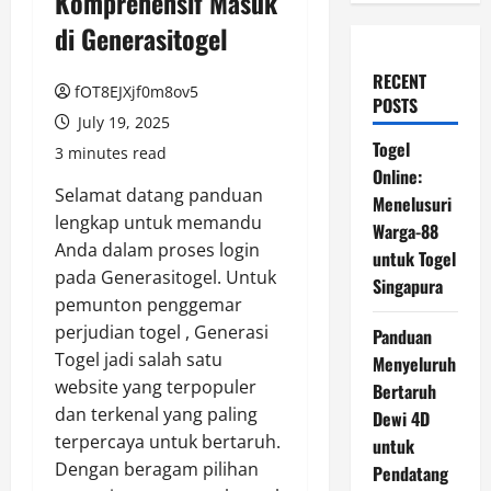
Komprehensif Masuk
di Generasitogel
RECENT
fOT8EJXjf0m8ov5
POSTS
July 19, 2025
Togel
3 minutes read
Online:
Selamat datang panduan
Menelusuri
lengkap untuk memandu
Warga-88
Anda dalam proses login
untuk Togel
pada Generasitogel. Untuk
Singapura
pemunton penggemar
perjudian togel , Generasi
Panduan
Togel jadi salah satu
Menyeluruh
website yang terpopuler
Bertaruh
dan terkenal yang paling
Dewi 4D
terpercaya untuk bertaruh.
untuk
Dengan beragam pilihan
Pendatang