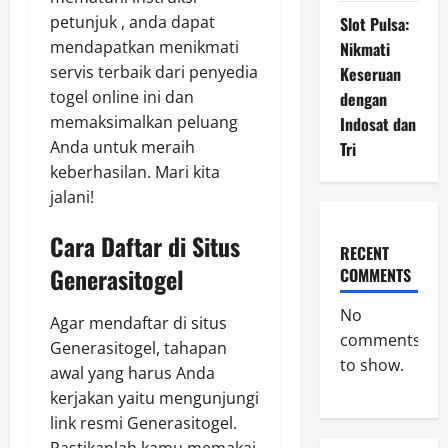
petunjuk , anda dapat
Slot Pulsa:
mendapatkan menikmati
Nikmati
servis terbaik dari penyedia
Keseruan
togel online ini dan
dengan
memaksimalkan peluang
Indosat dan
Anda untuk meraih
Tri
keberhasilan. Mari kita
jalani!
Cara Daftar di Situs
RECENT
Generasitogel
COMMENTS
No
Agar mendaftar di situs
comments
Generasitogel, tahapan
to show.
awal yang harus Anda
kerjakan yaitu mengunjungi
link resmi Generasitogel.