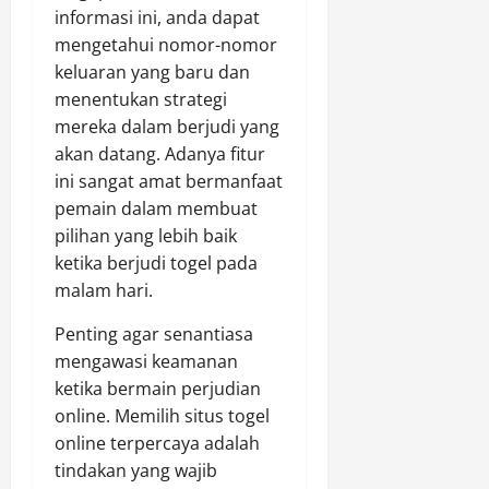
informasi ini, anda dapat
mengetahui nomor-nomor
keluaran yang baru dan
menentukan strategi
mereka dalam berjudi yang
akan datang. Adanya fitur
ini sangat amat bermanfaat
pemain dalam membuat
pilihan yang lebih baik
ketika berjudi togel pada
malam hari.
Penting agar senantiasa
mengawasi keamanan
ketika bermain perjudian
online. Memilih situs togel
online terpercaya adalah
tindakan yang wajib