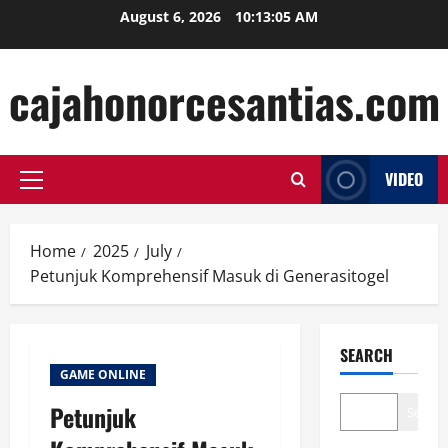
Skip
August 6, 2026
10:13:05 AM
to
content
cajahonorcesantias.com
VIDEO
Primary
Menu
Home
2025
July
Petunjuk Komprehensif Masuk di Generasitogel
SEARCH
GAME ONLINE
Petunjuk
Search