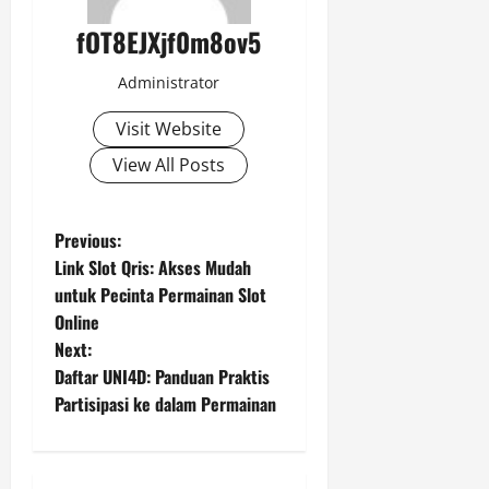
fOT8EJXjf0m8ov5
Administrator
Visit Website
View All Posts
P
Previous:
Link Slot Qris: Akses Mudah
o
untuk Pecinta Permainan Slot
Online
s
Next:
t
Daftar UNI4D: Panduan Praktis
Partisipasi ke dalam Permainan
n
a