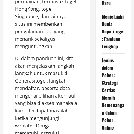
permainan, termasuk togel
Baru
HongKong, togel
Menjelajahi
Singapore, dan lainnya,
Dunia
situs ini memberikan
Bupatitogel
pengalaman judi yang
: Panduan
menarik sekaligus
Lengkap
menguntungkan.
Di dalam panduan ini, kita
Jenius
akan menjelaskan langkah-
dalam
langkah untuk masuk di
Poker:
Generasitogel, langkah
Strategi
mendaftar, beserta data
Cerdas
mengenai pilihan alternatif
Meraih
yang bisa diakses manakala
Kemenanga
kamu terdapat masalah
n dalam
ketika mengunjungi
Poker
website . Dengan
Online
mematuhi instruksi