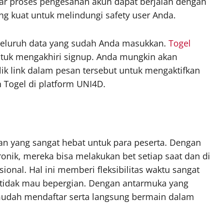
gar proses pengesahan akun dapat berjalan dengan
ng kuat untuk melindungi safety user Anda.
i seluruh data yang sudah Anda masukkan.
Togel
untuk mengakhiri signup. Anda mungkin akan
ik link dalam pesan tersebut untuk mengaktifkan
 Togel di platform UNI4D.
 yang sangat hebat untuk para peserta. Dengan
ronik, mereka bisa melakukan bet setiap saat dan di
nal. Hal ini memberi fleksibilitas waktu sangat
g tidak mau bepergian. Dengan antarmuka yang
mudah mendaftar serta langsung bermain dalam