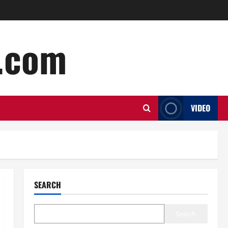
s.com
VIDEO
SEARCH
Search