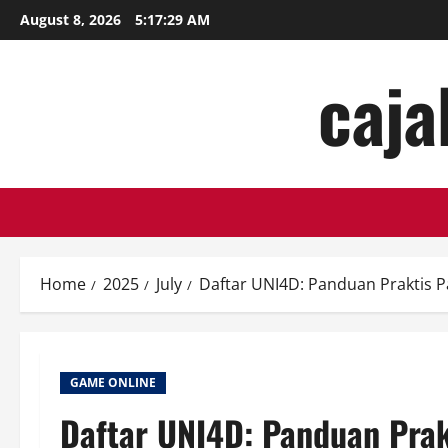
Skip
August 8, 2026
5:17:29 AM
to
content
caja
Home
2025
July
Daftar UNI4D: Panduan Praktis P
GAME ONLINE
Daftar UNI4D: Panduan Prakt