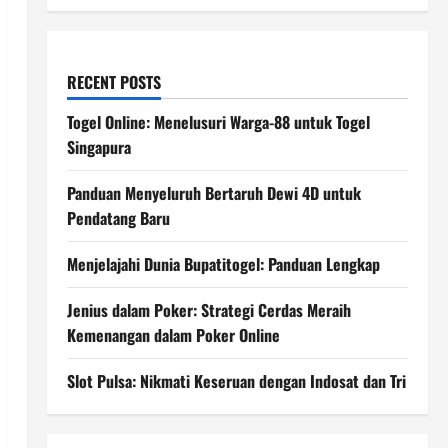
RECENT POSTS
Togel Online: Menelusuri Warga-88 untuk Togel
Singapura
Panduan Menyeluruh Bertaruh Dewi 4D untuk
Pendatang Baru
Menjelajahi Dunia Bupatitogel: Panduan Lengkap
Jenius dalam Poker: Strategi Cerdas Meraih
Kemenangan dalam Poker Online
Slot Pulsa: Nikmati Keseruan dengan Indosat dan Tri