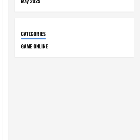
May 2025
CATEGORIES
GAME ONLINE