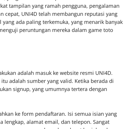
rkat tampilan yang ramah pengguna, pengalaman
n cepat, UNI4D telah membangun reputasi yang
el yang ada paling terkemuka, yang menarik banyak
 menguji peruntungan mereka dalam game toto
lakukan adalah masuk ke website resmi UNI4D.
 itu adalah sumber yang valid. Ketika berada di
akukan signup, yang umumnya tertera dengan
ahkan ke form pendaftaran. Isi semua isian yang
a lengkap, alamat email, dan telepon. Sangat