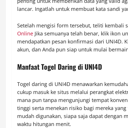
penting untuk memberikan data yang valid a
lancar. Ingatlah untuk membuat kata sandi ya
Setelah mengisi form tersebut, teliti kembal
Online
Jika semuanya telah benar, klik ikon 
mendapatkan pesan konfirmasi dari UNI4D. Kl
akun, dan Anda pun siap untuk mulai bermain
Manfaat Togel Daring di UNI4D
Togel daring di UNI4D menawarkan kemudahan
cukup masuk ke situs melalui perangkat elekt
mana pun tanpa mengunjungi tempat konvensio
tinggi serta menekan risiko bagi mereka yan
mudah digunakan, siapa saja dapat dengan 
waktu hitungan menit.