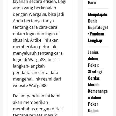
layanan secara efisien. Bagi
Baru
anda yang berkenalan
Menjelajahi
dengan Warga88, bisa jadi
Dunia
Anda bertanya-tanya
Bupatitogel
tentang cara cara-cara
: Panduan
dalam login dan login di
Lengkap
situs ini. Artikel ini akan
memberikan petunjuk
Jenius
menyeluruh tentang cara
dalam
login di Warga88, berisi
Poker:
langkah-langkah
Strategi
pendaftaran serta data
Cerdas
mengenai link resmi dari
Meraih
website Warga88.
Kemenanga
Dalam panduan ini kami
n dalam
akan memberikan
Poker
membahas dengan detail
Online
tentang proses masuk