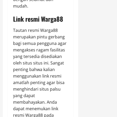
mudah.
Link resmi Warga88
Tautan resmi Warga88
merupakan pintu gerbang
bagi semua pengguna agar
mengakses ragam fasilitas
yang tersedia disediakan
oleh situs situs ini. Sangat
penting bahwa kalian
menggunakan link resmi
amatlah penting agar bisa
menghindari situs palsu
yang dapat
membahayakan. Anda
dapat menemukan link
resmi Warga88 pada