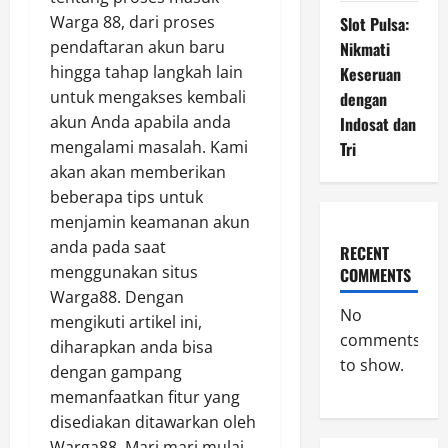
Warga 88, dari proses
Slot Pulsa:
pendaftaran akun baru
Nikmati
hingga tahap langkah lain
Keseruan
untuk mengakses kembali
dengan
akun Anda apabila anda
Indosat dan
mengalami masalah. Kami
Tri
akan akan memberikan
beberapa tips untuk
menjamin keamanan akun
anda pada saat
RECENT
menggunakan situs
COMMENTS
Warga88. Dengan
No
mengikuti artikel ini,
comments
diharapkan anda bisa
to show.
dengan gampang
memanfaatkan fitur yang
disediakan ditawarkan oleh
Warga88. Mari mari mulai