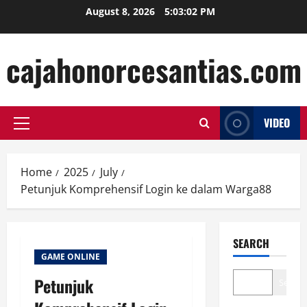
Skip
August 8, 2026
5:03:03 PM
to
content
cajahonorcesantias.com
VIDEO
Primary
Menu
Home
2025
July
Petunjuk Komprehensif Login ke dalam Warga88
SEARCH
GAME ONLINE
Petunjuk
Search