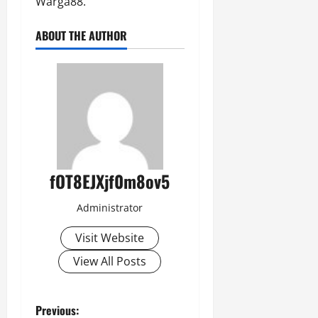
Warga88.
ABOUT THE AUTHOR
fOT8EJXjf0m8ov5
Administrator
Visit Website
View All Posts
P
Previous: