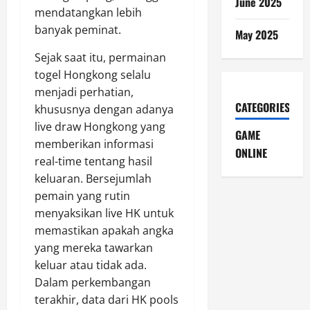
June 2025
mendatangkan lebih
banyak peminat.
May 2025
Sejak saat itu, permainan
togel Hongkong selalu
menjadi perhatian,
CATEGORIES
khususnya dengan adanya
live draw Hongkong yang
GAME
memberikan informasi
ONLINE
real-time tentang hasil
keluaran. Bersejumlah
pemain yang rutin
menyaksikan live HK untuk
memastikan apakah angka
yang mereka tawarkan
keluar atau tidak ada.
Dalam perkembangan
terakhir, data dari HK pools