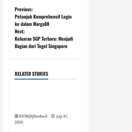
P
Previous:
Petunjuk Komprehensif Login
o
ke dalam Warga88
Next:
s
Keluaran SGP Terbaru: Menjadi
t
Bagian dari Togel Singapore
n
a
RELATED STORIES
GAME ONLINE
v
Togel Online: Menelusuri
i
Warga-88 untuk Togel
g
Singapura
fOT8EJXjf0m8ov5
July 31,
a
2026
GAME ONLINE