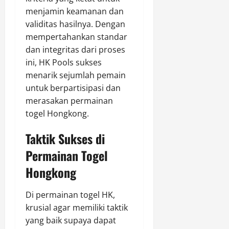
menjamin keamanan dan
validitas hasilnya. Dengan
mempertahankan standar
dan integritas dari proses
ini, HK Pools sukses
menarik sejumlah pemain
untuk berpartisipasi dan
merasakan permainan
togel Hongkong.
Taktik Sukses di
Permainan Togel
Hongkong
Di permainan togel HK,
krusial agar memiliki taktik
yang baik supaya dapat