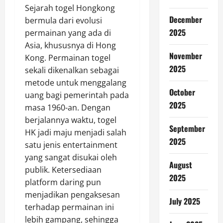
Sejarah togel Hongkong
December
bermula dari evolusi
2025
permainan yang ada di
Asia, khususnya di Hong
November
Kong. Permainan togel
2025
sekali dikenalkan sebagai
metode untuk menggalang
October
uang bagi pemerintah pada
2025
masa 1960-an. Dengan
berjalannya waktu, togel
September
HK jadi maju menjadi salah
2025
satu jenis entertainment
yang sangat disukai oleh
August
publik. Ketersediaan
2025
platform daring pun
menjadikan pengaksesan
July 2025
terhadap permainan ini
lebih gampang, sehingga