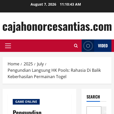
Skip
August 7, 2026
11:10:44 AM
to
content
cajahonorcesantias.com
VIDEO
Primary
Menu
Home
2025
July
Pengundian Langsung HK Pools: Rahasia Di Balik
Keberhasilan Permainan Togel
SEARCH
GAME ONLINE
Pengundian
Search