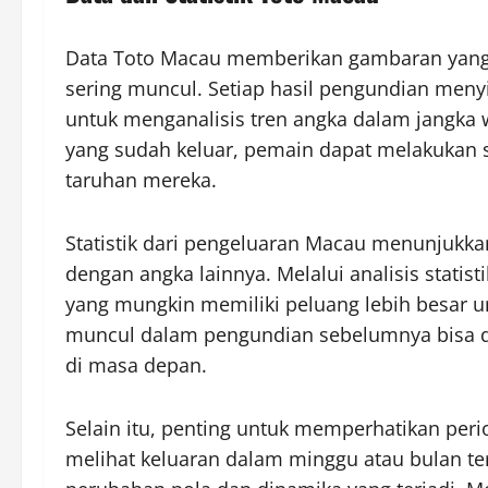
Data Toto Macau memberikan gambaran yang 
sering muncul. Setiap hasil pengundian men
untuk menganalisis tren angka dalam jangka
yang sudah keluar, pemain dapat melakukan s
taruhan mereka.
Statistik dari pengeluaran Macau menunjukka
dengan angka lainnya. Melalui analisis statis
yang mungkin memiliki peluang lebih besar u
muncul dalam pengundian sebelumnya bisa d
di masa depan.
Selain itu, penting untuk memperhatikan perio
melihat keluaran dalam minggu atau bulan t