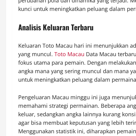
perubahan pola dan dinamika yang terjadi. Me
kunci untuk meningkatkan peluang dalam pe
Analisis Keluaran Terbaru
Keluaran Toto Macau hari ini menunjukkan ad
yang muncul.
Toto Macau
Data Macau terbaru
fokus utama para pemain. Dengan melakukan a
angka mana yang sering muncul dan mana ya
untuk meningkatkan peluang dalam permaina
Pengeluaran Macau minggu ini juga menunjukk
memahami strategi permainan. Beberapa angka
keluar, sedangkan angka lainnya kurang kons
agar bisa membuat keputusan yang lebih ter
Menggunakan statistik ini, diharapkan pema