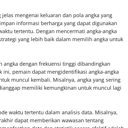
jelas mengenai keluaran dan pola angka yang
yimpan informasi berharga yang dapat digunakan
 waktu tertentu. Dengan mencermati angka-angka
trategi yang lebih baik dalam memilih angka untuk
n angka dengan frekuensi tinggi dibandingkan
tik ini, pemain dapat mengidentifikasi angka-angka
ntuk muncul kembali. Misalnya, angka yang sering
ianggap memiliki kemungkinan untuk muncul lagi
de waktu tertentu dalam analisis data. Misalnya,
erakhir dapat memberikan wawasan tentang