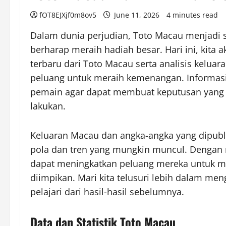
fOT8EJXjf0m8ov5
June 11, 2026
4 minutes read
Dalam dunia perjudian, Toto Macau menjadi s
berharap meraih hadiah besar. Hari ini, ki
terbaru dari Toto Macau serta analisis kel
peluang untuk meraih kemenangan. Informasi 
pemain agar dapat membuat keputusan yang l
lakukan.
Keluaran Macau dan angka-angka yang dipubl
pola dan tren yang mungkin muncul. Dengan
dapat meningkatkan peluang mereka untuk m
diimpikan. Mari kita telusuri lebih dalam men
pelajari dari hasil-hasil sebelumnya.
Data dan Statistik Toto Macau