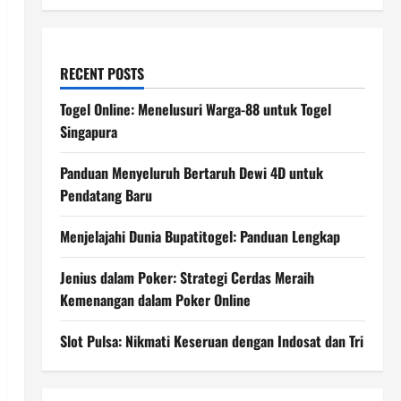
RECENT POSTS
Togel Online: Menelusuri Warga-88 untuk Togel
Singapura
Panduan Menyeluruh Bertaruh Dewi 4D untuk
Pendatang Baru
Menjelajahi Dunia Bupatitogel: Panduan Lengkap
Jenius dalam Poker: Strategi Cerdas Meraih
Kemenangan dalam Poker Online
Slot Pulsa: Nikmati Keseruan dengan Indosat dan Tri