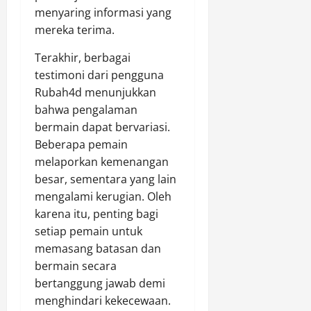
menyaring informasi yang
mereka terima.
Terakhir, berbagai
testimoni dari pengguna
Rubah4d menunjukkan
bahwa pengalaman
bermain dapat bervariasi.
Beberapa pemain
melaporkan kemenangan
besar, sementara yang lain
mengalami kerugian. Oleh
karena itu, penting bagi
setiap pemain untuk
memasang batasan dan
bermain secara
bertanggung jawab demi
menghindari kekecewaan.