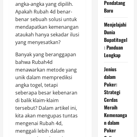
Pendatang
angka-angka yang dipilih.
Baru
Apakah Rubah 4d benar-
benar sebuah solusi untuk
Menjelajahi
mendapatkan kemenangan
Dunia
ataukah hanya sekadar ilusi
Bupatitogel
yang menyesatkan?
: Panduan
Banyak yang beranggapan
Lengkap
bahwa Rubah4d
Jenius
menawarkan metode yang
dalam
unik dalam memprediksi
Poker:
angka togel, tetapi
Strategi
seberapa besar kebenaran
Cerdas
di balik klaim-klaim
Meraih
tersebut? Dalam artikel ini,
Kemenanga
kita akan mengupas tuntas
n dalam
mengenai Rubah 4d,
Poker
menggali lebih dalam