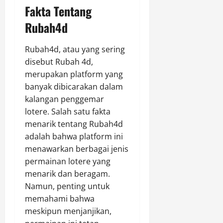
Fakta Tentang
Rubah4d
Rubah4d, atau yang sering
disebut Rubah 4d,
merupakan platform yang
banyak dibicarakan dalam
kalangan penggemar
lotere. Salah satu fakta
menarik tentang Rubah4d
adalah bahwa platform ini
menawarkan berbagai jenis
permainan lotere yang
menarik dan beragam.
Namun, penting untuk
memahami bahwa
meskipun menjanjikan,