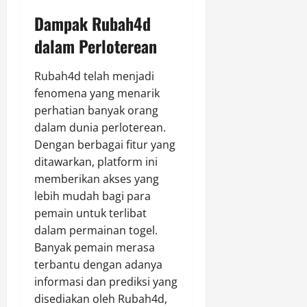
Dampak Rubah4d
dalam Perloterean
Rubah4d telah menjadi
fenomena yang menarik
perhatian banyak orang
dalam dunia perloterean.
Dengan berbagai fitur yang
ditawarkan, platform ini
memberikan akses yang
lebih mudah bagi para
pemain untuk terlibat
dalam permainan togel.
Banyak pemain merasa
terbantu dengan adanya
informasi dan prediksi yang
disediakan oleh Rubah4d,