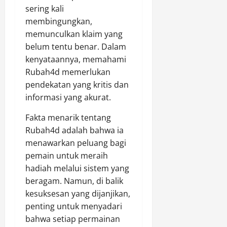
sering kali
membingungkan,
memunculkan klaim yang
belum tentu benar. Dalam
kenyataannya, memahami
Rubah4d memerlukan
pendekatan yang kritis dan
informasi yang akurat.
Fakta menarik tentang
Rubah4d adalah bahwa ia
menawarkan peluang bagi
pemain untuk meraih
hadiah melalui sistem yang
beragam. Namun, di balik
kesuksesan yang dijanjikan,
penting untuk menyadari
bahwa setiap permainan