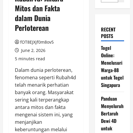
Mitos dan Fakta
dalam Dunia
Perloterean
RECENT
POSTS
fOT8EJXjf0m8ov5
Togel
June 2, 2026
Online:
5 minutes read
Menelusuri
Warga-88
Dalam dunia perloterean,
untuk Togel
fenomena seperti Rubah4d
Singapura
telah menarik perhatian
banyak orang. Masyarakat
Panduan
sering kali terperangkap
Menyeluruh
antara mitos dan fakta
Bertaruh
mengenai sistem ini, yang
Dewi 4D
menjanjikan
untuk
keberuntungan melalui