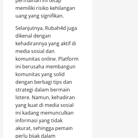
permainan ini tetap
memiliki risiko kehilangan
uang yang signifikan.
Selanjutnya, Rubah4d juga
dikenal dengan
kehadirannya yang aktif di
media sosial dan
komunitas online. Platform
ini berusaha membangun
komunitas yang solid
dengan berbagi tips dan
strategi dalam bermain
lotere. Namun, kehadiran
yang kuat di media sosial
ini kadang memunculkan
informasi yang tidak
akurat, sehingga pemain
perlu bijak dalam