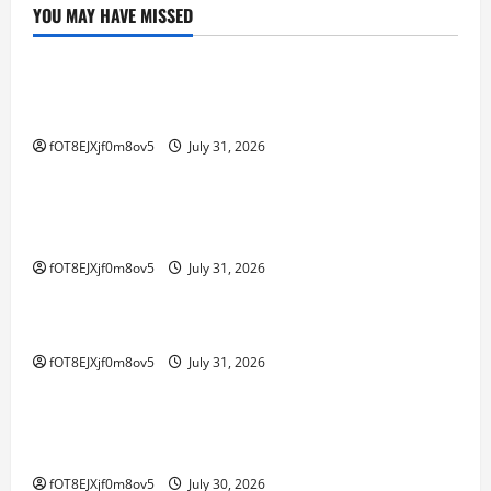
YOU MAY HAVE MISSED
GAME ONLINE
Togel Online: Menelusuri Warga-88 untuk Togel
Singapura
fOT8EJXjf0m8ov5
July 31, 2026
GAME ONLINE
Panduan Menyeluruh Bertaruh Dewi 4D untuk
Pendatang Baru
fOT8EJXjf0m8ov5
July 31, 2026
GAME ONLINE
Menjelajahi Dunia Bupatitogel: Panduan Lengkap
fOT8EJXjf0m8ov5
July 31, 2026
GAME ONLINE
Jenius dalam Poker: Strategi Cerdas Meraih
Kemenangan dalam Poker Online
fOT8EJXjf0m8ov5
July 30, 2026