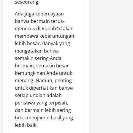
seseorang.
Ada juga kepercayaan
bahwa bermain terus-
menerus di Rubah4d akan
membawa keberuntungan
lebih besar. Banyak yang
mengatakan bahwa
semakin sering Anda
bermain, semakin besar
kemungkinan Anda untuk
menang. Namun, penting
untuk diperhatikan bahwa
setiap undian adalah
peristiwa yang terpisah,
dan bermain lebih sering
tidak menjamin hasil yang
lebih baik.