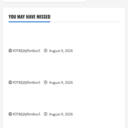
YOU MAY HAVE MISSED
GAME ONLINE
Togel Hong Kong: Mengapa Data Togel HK Sangat
Penting untuk Peserta Togel?
fOT8EJXjf0m8ov5
August 9, 2026
GAME ONLINE
Slot Demo Jili: Permainkan game kesukaanmu
Dengan cara Cuma-cuma
fOT8EJXjf0m8ov5
August 9, 2026
GAME ONLINE
Bermainlah Bijak menggunakan Slot Pulsa: Kunci
Rahasia Sukses Kamu
fOT8EJXjf0m8ov5
August 9, 2026
GAME ONLINE