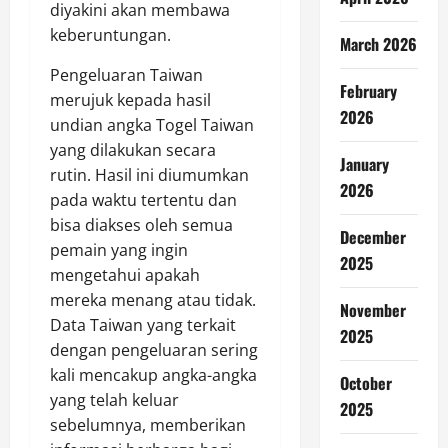
diyakini akan membawa
keberuntungan.
March 2026
Pengeluaran Taiwan
February
merujuk kepada hasil
2026
undian angka Togel Taiwan
yang dilakukan secara
January
rutin. Hasil ini diumumkan
2026
pada waktu tertentu dan
bisa diakses oleh semua
December
pemain yang ingin
2025
mengetahui apakah
mereka menang atau tidak.
November
Data Taiwan yang terkait
2025
dengan pengeluaran sering
kali mencakup angka-angka
October
yang telah keluar
2025
sebelumnya, memberikan