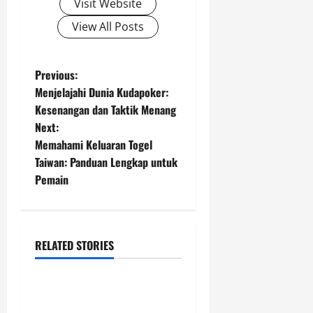
Visit Website
View All Posts
P
Previous:
Menjelajahi Dunia Kudapoker:
o
Kesenangan dan Taktik Menang
Next:
s
Memahami Keluaran Togel
t
Taiwan: Panduan Lengkap untuk
Pemain
n
a
RELATED STORIES
v
GAME ONLINE
i
Togel Hong Kong: Mengapa
Data Togel HK Sangat