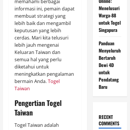
Online:
memahami berbagai
Menelusuri
informasi ini, pemain dapat
Warga-88
membuat strategi yang
untuk Togel
lebih baik dan mengambil
Singapura
keputusan yang lebih
cerdas. Mari kita telusuri
Panduan
lebih jauh mengenai
Menyeluruh
Keluaran Taiwan dan
Bertaruh
semua hal yang perlu
Dewi 4D
diketahui untuk
untuk
meningkatkan pengalaman
Pendatang
bermain Anda.
Togel
Baru
Taiwan
Pengertian Togel
Taiwan
RECENT
COMMENTS
Togel Taiwan adalah