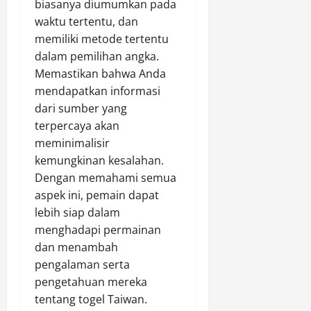
biasanya diumumkan pada
waktu tertentu, dan
memiliki metode tertentu
dalam pemilihan angka.
Memastikan bahwa Anda
mendapatkan informasi
dari sumber yang
terpercaya akan
meminimalisir
kemungkinan kesalahan.
Dengan memahami semua
aspek ini, pemain dapat
lebih siap dalam
menghadapi permainan
dan menambah
pengalaman serta
pengetahuan mereka
tentang togel Taiwan.