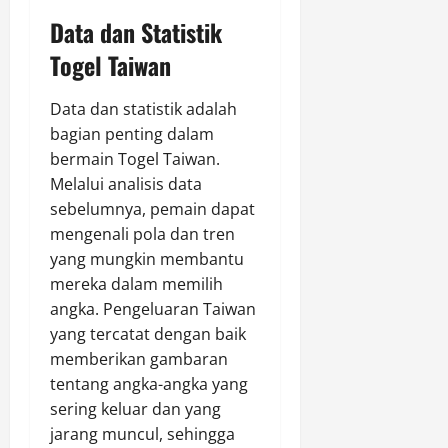
Data dan Statistik
Togel Taiwan
Data dan statistik adalah
bagian penting dalam
bermain Togel Taiwan.
Melalui analisis data
sebelumnya, pemain dapat
mengenali pola dan tren
yang mungkin membantu
mereka dalam memilih
angka. Pengeluaran Taiwan
yang tercatat dengan baik
memberikan gambaran
tentang angka-angka yang
sering keluar dan yang
jarang muncul, sehingga