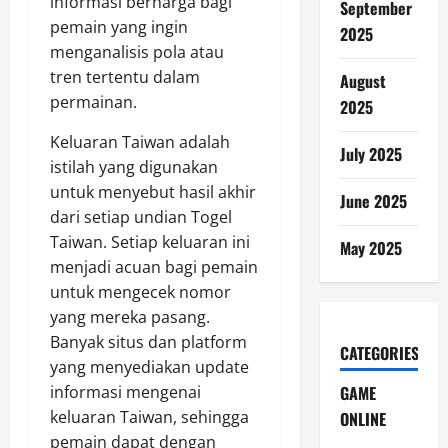
informasi berharga bagi
September
pemain yang ingin
2025
menganalisis pola atau
tren tertentu dalam
August
permainan.
2025
Keluaran Taiwan adalah
July 2025
istilah yang digunakan
untuk menyebut hasil akhir
June 2025
dari setiap undian Togel
Taiwan. Setiap keluaran ini
May 2025
menjadi acuan bagi pemain
untuk mengecek nomor
yang mereka pasang.
Banyak situs dan platform
CATEGORIES
yang menyediakan update
informasi mengenai
GAME
keluaran Taiwan, sehingga
ONLINE
pemain dapat dengan