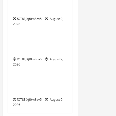
g
Penting untuk Peserta
a
Togel?
t
fOT8EJXjf0m8ov5
August 9,
2026
GAME ONLINE
i
Slot Demo Jili: Permainkan
o
game kesukaanmu Dengan
cara Cuma-cuma
n
fOT8EJXjf0m8ov5
August 9,
2026
GAME ONLINE
Bermainlah Bijak
menggunakan Slot Pulsa:
Kunci Rahasia Sukses Kamu
fOT8EJXjf0m8ov5
August 9,
2026