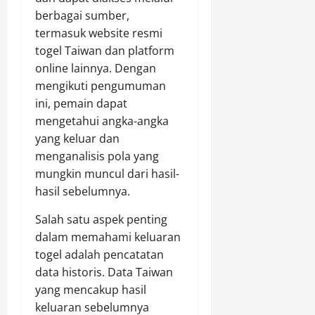
berbagai sumber,
termasuk website resmi
togel Taiwan dan platform
online lainnya. Dengan
mengikuti pengumuman
ini, pemain dapat
mengetahui angka-angka
yang keluar dan
menganalisis pola yang
mungkin muncul dari hasil-
hasil sebelumnya.
Salah satu aspek penting
dalam memahami keluaran
togel adalah pencatatan
data historis. Data Taiwan
yang mencakup hasil
keluaran sebelumnya