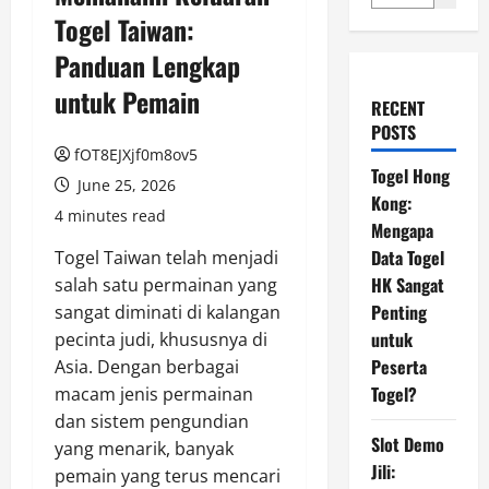
Togel Taiwan:
Panduan Lengkap
untuk Pemain
RECENT
POSTS
fOT8EJXjf0m8ov5
Togel Hong
June 25, 2026
Kong:
4 minutes read
Mengapa
Data Togel
Togel Taiwan telah menjadi
HK Sangat
salah satu permainan yang
Penting
sangat diminati di kalangan
untuk
pecinta judi, khususnya di
Peserta
Asia. Dengan berbagai
Togel?
macam jenis permainan
dan sistem pengundian
Slot Demo
yang menarik, banyak
Jili:
pemain yang terus mencari