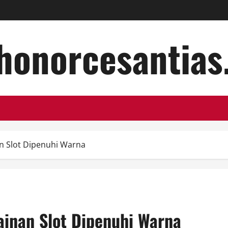
honorcesantia
n Slot Dipenuhi Warna
inan Slot Dipenuhi Warna