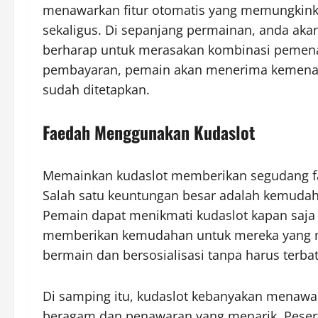
menawarkan fitur otomatis yang memungkink
sekaligus. Di sepanjang permainan, anda aka
berharap untuk merasakan kombinasi pemena
pembayaran, pemain akan menerima kemena
sudah ditetapkan.
Faedah Menggunakan Kudaslot
Memainkan kudaslot memberikan segudang f
Salah satu keuntungan besar adalah kemudaha
Pemain dapat menikmati kudaslot kapan saja s
memberikan kemudahan untuk mereka yang me
bermain dan bersosialisasi tanpa harus terbat
Di samping itu, kudaslot kebanyakan menawa
beragam dan penawaran yang menarik. Peserta