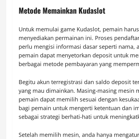
Metode Memainkan Kudaslot
Untuk memulai game Kudaslot, pemain harus 
menyediakan permainan ini. Proses pendaf
perlu mengisi informasi dasar seperti nama, a
pemain dapat menyetorkan deposit untuk me
berbagai metode pembayaran yang mempermu
Begitu akun terregistrasi dan saldo deposit t
yang mau dimainkan. Masing-masing mesin mem
pemain dapat memilih sesuai dengan kesukaa
bagi pemain untuk mengerti ketentuan dan im
sebagai strategi berhati-hati untuk meningk
Setelah memilih mesin, anda hanya mengatur