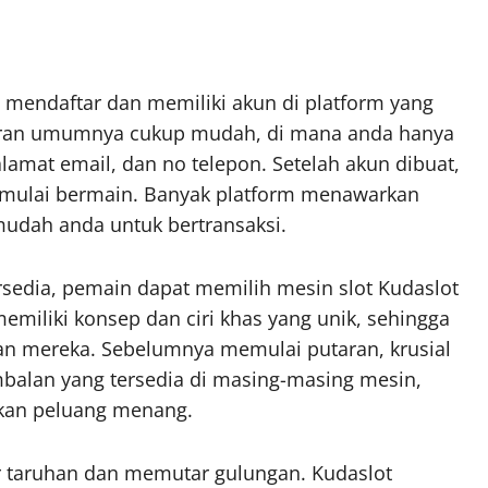
mendaftar dan memiliki akun di platform yang
taran umumnya cukup mudah, di mana anda hanya
lamat email, dan no telepon. Setelah akun dibuat,
mulai bermain. Banyak platform menawarkan
dah anda untuk bertransaksi.
ersedia, pemain dapat memilih mesin slot Kudaslot
iliki konsep dan ciri khas yang unik, sehingga
n mereka. Sebelumnya memulai putaran, krusial
balan yang tersedia di masing-masing mesin,
atkan peluang menang.
 taruhan dan memutar gulungan. Kudaslot