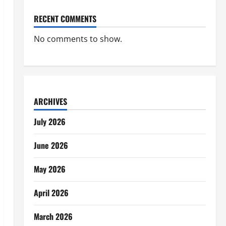
RECENT COMMENTS
No comments to show.
ARCHIVES
July 2026
June 2026
May 2026
April 2026
March 2026