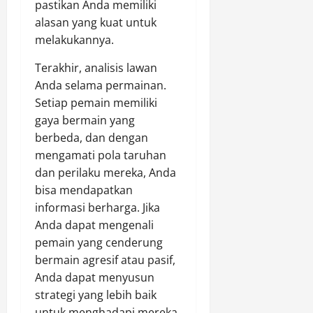
pastikan Anda memiliki
alasan yang kuat untuk
melakukannya.
Terakhir, analisis lawan
Anda selama permainan.
Setiap pemain memiliki
gaya bermain yang
berbeda, dan dengan
mengamati pola taruhan
dan perilaku mereka, Anda
bisa mendapatkan
informasi berharga. Jika
Anda dapat mengenali
pemain yang cenderung
bermain agresif atau pasif,
Anda dapat menyusun
strategi yang lebih baik
untuk menghadapi mereka.