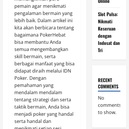
Online
pemain agar menikmati
pengalaman bermain yang
Slot Pulsa:
lebih baik. Dalam artikel ini
Nikmati
kita akan berbicara tentang
Keseruan
bagaimana PokerHebat
dengan
bisa membantu Anda
Indosat dan
semua mengembangkan
Tri
skill bermain, serta
berbagai manfaat yang bisa
didapat diraih melalui IDN
Poker. Dengan
RECENT
pemahaman yang
COMMENTS
mendalam mendalam
No
tentang strategi dan serta
comments
taktik bermain, Anda bisa
to show.
menjadi poker yang handal
serta handal dan
menikmati setiap sesi