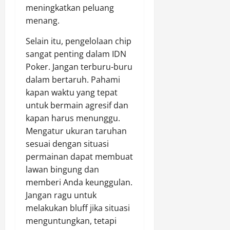
meningkatkan peluang
menang.
Selain itu, pengelolaan chip
sangat penting dalam IDN
Poker. Jangan terburu-buru
dalam bertaruh. Pahami
kapan waktu yang tepat
untuk bermain agresif dan
kapan harus menunggu.
Mengatur ukuran taruhan
sesuai dengan situasi
permainan dapat membuat
lawan bingung dan
memberi Anda keunggulan.
Jangan ragu untuk
melakukan bluff jika situasi
menguntungkan, tetapi