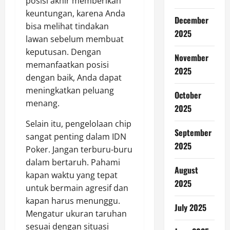
posisi akhir memberikan
keuntungan, karena Anda
December
bisa melihat tindakan
2025
lawan sebelum membuat
keputusan. Dengan
November
memanfaatkan posisi
2025
dengan baik, Anda dapat
meningkatkan peluang
October
menang.
2025
Selain itu, pengelolaan chip
September
sangat penting dalam IDN
2025
Poker. Jangan terburu-buru
dalam bertaruh. Pahami
August
kapan waktu yang tepat
2025
untuk bermain agresif dan
kapan harus menunggu.
July 2025
Mengatur ukuran taruhan
sesuai dengan situasi