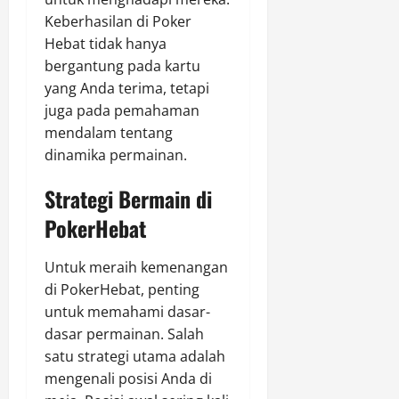
Keberhasilan di Poker
Hebat tidak hanya
bergantung pada kartu
yang Anda terima, tetapi
juga pada pemahaman
mendalam tentang
dinamika permainan.
Strategi Bermain di
PokerHebat
Untuk meraih kemenangan
di PokerHebat, penting
untuk memahami dasar-
dasar permainan. Salah
satu strategi utama adalah
mengenali posisi Anda di