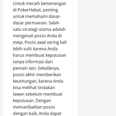
Untuk meraih kemenangan
di PokerHebat, penting
untuk memahami dasar-
dasar permainan. Salah
satu strategi utama adalah
mengenali posisi Anda di
meja. Posisi awal sering kali
lebih sulit karena Anda
harus membuat keputusan
tanpa informasi dari
pemain lain. Sebaliknya,
posisi akhir memberikan
keuntungan, karena Anda
bisa melihat tindakan
lawan sebelum membuat
keputusan. Dengan
memanfaatkan posisi
dengan baik, Anda dapat