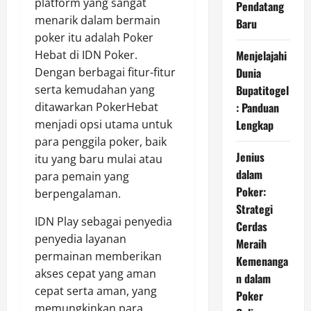
platform yang sangat
Pendatang
menarik dalam bermain
Baru
poker itu adalah Poker
Hebat di IDN Poker.
Menjelajahi
Dengan berbagai fitur-fitur
Dunia
serta kemudahan yang
Bupatitogel
ditawarkan PokerHebat
: Panduan
menjadi opsi utama untuk
Lengkap
para penggila poker, baik
Jenius
itu yang baru mulai atau
dalam
para pemain yang
Poker:
berpengalaman.
Strategi
IDN Play sebagai penyedia
Cerdas
penyedia layanan
Meraih
permainan memberikan
Kemenanga
akses cepat yang aman
n dalam
cepat serta aman, yang
Poker
memungkinkan para