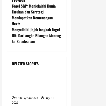
P
Previous:
Togel SGP: Menjelajahi Dunia
o
Taruhan dan Strategi
Mendapatkan Kemenangan
s
Next:
t
Menyelidiki Jejak langkah Togel
HK: Dari angka Bilangan Menang
n
ke Kesuksesan
a
v
RELATED STORIES
GAME ONLINE
i
g
Togel Online: Menelusuri
Warga-88 untuk Togel
a
Singapura
t
fOT8EJXjf0m8ov5
July 31,
2026
GAME ONLINE