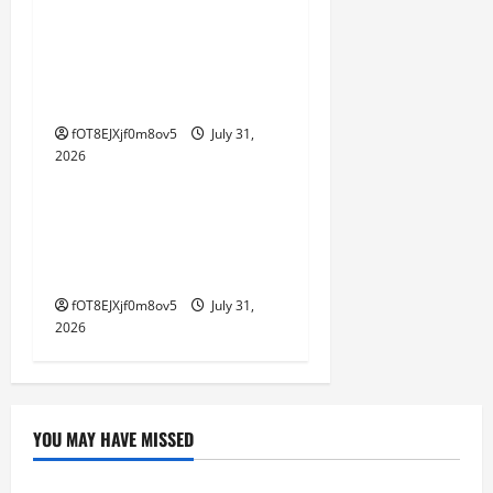
i
Panduan Menyeluruh
o
Bertaruh Dewi 4D untuk
Pendatang Baru
n
fOT8EJXjf0m8ov5
July 31,
2026
GAME ONLINE
Menjelajahi Dunia
Bupatitogel: Panduan
Lengkap
fOT8EJXjf0m8ov5
July 31,
2026
YOU MAY HAVE MISSED
GAME ONLINE