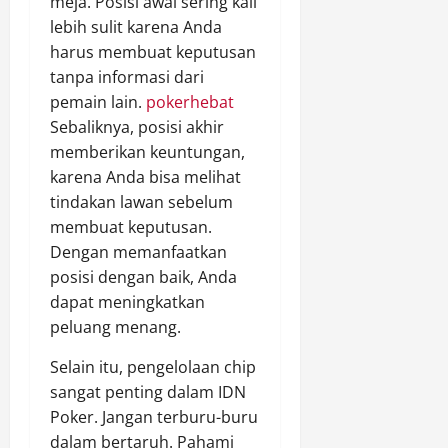
meja. Posisi awal sering kali
lebih sulit karena Anda
harus membuat keputusan
tanpa informasi dari
pemain lain.
pokerhebat
Sebaliknya, posisi akhir
memberikan keuntungan,
karena Anda bisa melihat
tindakan lawan sebelum
membuat keputusan.
Dengan memanfaatkan
posisi dengan baik, Anda
dapat meningkatkan
peluang menang.
Selain itu, pengelolaan chip
sangat penting dalam IDN
Poker. Jangan terburu-buru
dalam bertaruh. Pahami