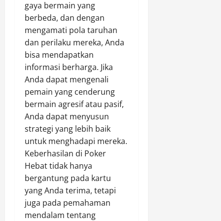
gaya bermain yang
berbeda, dan dengan
mengamati pola taruhan
dan perilaku mereka, Anda
bisa mendapatkan
informasi berharga. Jika
Anda dapat mengenali
pemain yang cenderung
bermain agresif atau pasif,
Anda dapat menyusun
strategi yang lebih baik
untuk menghadapi mereka.
Keberhasilan di Poker
Hebat tidak hanya
bergantung pada kartu
yang Anda terima, tetapi
juga pada pemahaman
mendalam tentang