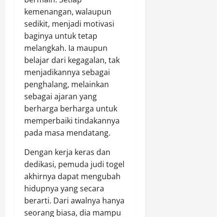
kemenangan, walaupun
sedikit, menjadi motivasi
baginya untuk tetap
melangkah. Ia maupun
belajar dari kegagalan, tak
menjadikannya sebagai
penghalang, melainkan
sebagai ajaran yang
berharga berharga untuk
memperbaiki tindakannya
pada masa mendatang.
Dengan kerja keras dan
dedikasi, pemuda judi togel
akhirnya dapat mengubah
hidupnya yang secara
berarti. Dari awalnya hanya
seorang biasa, dia mampu