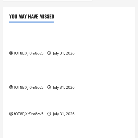
YOU MAY HAVE MISSED
GAME ONLINE
Togel Online: Menelusuri Warga-88 untuk Togel
Singapura
fOT8EJXjf0m8ov5
July 31, 2026
GAME ONLINE
Panduan Menyeluruh Bertaruh Dewi 4D untuk
Pendatang Baru
fOT8EJXjf0m8ov5
July 31, 2026
GAME ONLINE
Menjelajahi Dunia Bupatitogel: Panduan Lengkap
fOT8EJXjf0m8ov5
July 31, 2026
GAME ONLINE
Jenius dalam Poker: Strategi Cerdas Meraih