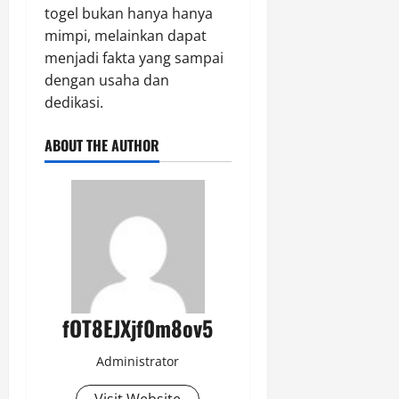
togel bukan hanya hanya
mimpi, melainkan dapat
menjadi fakta yang sampai
dengan usaha dan
dedikasi.
ABOUT THE AUTHOR
fOT8EJXjf0m8ov5
Administrator