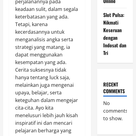
Online
perjalanannya pada
keadaan sulit, dalam segala
Slot Pulsa:
keterbatasan yang ada.
Nikmati
Tetapi, karena
Keseruan
kecerdasannya untuk
dengan
menganalisis angka serta
Indosat dan
strategi yang matang, ia
Tri
dapat menggunakan
kesempatan yang ada.
Cerita suksesnya tidak
hanya tentang luck saja,
RECENT
melainkan juga mengenai
COMMENTS
upaya, belajar, serta
keteguhan dalam mengejar
No
cita-cita. Ayo kita
comments
menelusuri lebih jauh kisah
to show.
inspiratif ini dan mencari
pelajaran berharga yang