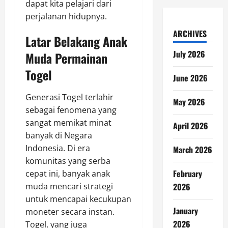
dapat kita pelajari dari
perjalanan hidupnya.
ARCHIVES
Latar Belakang Anak
July 2026
Muda Permainan
Togel
June 2026
Generasi Togel terlahir
May 2026
sebagai fenomena yang
sangat memikat minat
April 2026
banyak di Negara
Indonesia. Di era
March 2026
komunitas yang serba
February
cepat ini, banyak anak
muda mencari strategi
2026
untuk mencapai kecukupan
January
moneter secara instan.
2026
Togel, yang juga