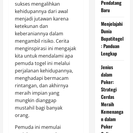
Pendatang
sukses mengalihkan
Baru
kehidupannya dari awal
menjadi jutawan karena
Menjelajahi
ketekunan dan
Dunia
keberaniannya dalam
Bupatitogel
mengambil risiko. Cerita
: Panduan
menginspirasi ini mengajak
Lengkap
kita untuk mendalami apa
pemuda togel ini melalui
Jenius
perjalanan kehidupannya,
dalam
menghadapi bermacam
Poker:
rintangan, dan akhirnya
Strategi
meraih impian yang
Cerdas
mungkin dianggap
Meraih
mustahil bagi banyak
Kemenanga
orang.
n dalam
Poker
Pemuda ini memulai