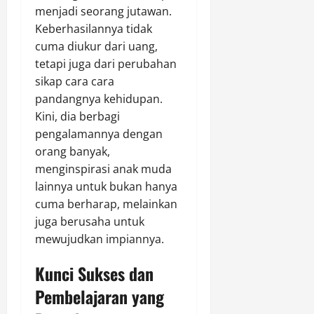
menjadi seorang jutawan.
Keberhasilannya tidak
cuma diukur dari uang,
tetapi juga dari perubahan
sikap cara cara
pandangnya kehidupan.
Kini, dia berbagi
pengalamannya dengan
orang banyak,
menginspirasi anak muda
lainnya untuk bukan hanya
cuma berharap, melainkan
juga berusaha untuk
mewujudkan impiannya.
Kunci Sukses dan
Pembelajaran yang