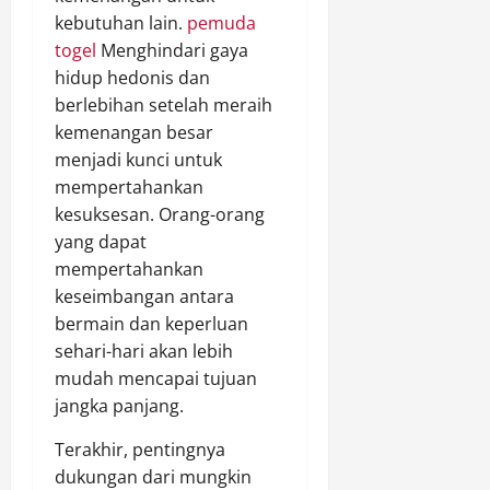
kebutuhan lain.
pemuda
togel
Menghindari gaya
hidup hedonis dan
berlebihan setelah meraih
kemenangan besar
menjadi kunci untuk
mempertahankan
kesuksesan. Orang-orang
yang dapat
mempertahankan
keseimbangan antara
bermain dan keperluan
sehari-hari akan lebih
mudah mencapai tujuan
jangka panjang.
Terakhir, pentingnya
dukungan dari mungkin