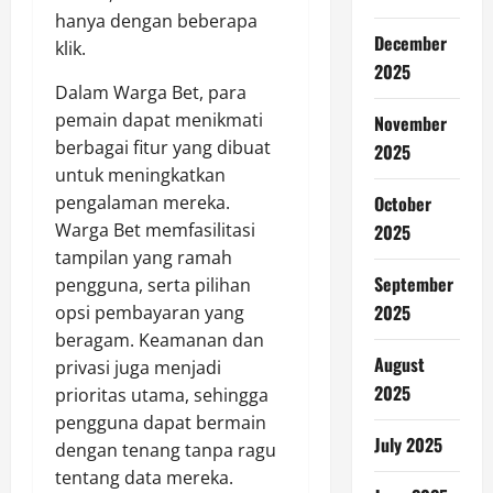
hanya dengan beberapa
December
klik.
2025
Dalam Warga Bet, para
pemain dapat menikmati
November
berbagai fitur yang dibuat
2025
untuk meningkatkan
pengalaman mereka.
October
Warga Bet memfasilitasi
2025
tampilan yang ramah
September
pengguna, serta pilihan
2025
opsi pembayaran yang
beragam. Keamanan dan
August
privasi juga menjadi
2025
prioritas utama, sehingga
pengguna dapat bermain
July 2025
dengan tenang tanpa ragu
tentang data mereka.