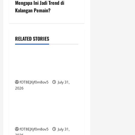
Mengapa Ini Jadi Trend di
n
Kalangan Pemain?
a
v
RELATED STORIES
GAME ONLINE
i
g
Togel Online: Menelusuri
Warga-88 untuk Togel
a
Singapura
t
fOT8EJXjf0m8ov5
July 31,
2026
GAME ONLINE
i
Panduan Menyeluruh
o
Bertaruh Dewi 4D untuk
Pendatang Baru
n
fOT8EJXjf0m8ov5
July 31,