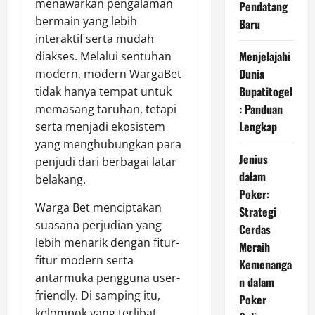
menawarkan pengalaman
Pendatang
bermain yang lebih
Baru
interaktif serta mudah
Menjelajahi
diakses. Melalui sentuhan
Dunia
modern, modern WargaBet
Bupatitogel
tidak hanya tempat untuk
: Panduan
memasang taruhan, tetapi
Lengkap
serta menjadi ekosistem
yang menghubungkan para
Jenius
penjudi dari berbagai latar
dalam
belakang.
Poker:
Warga Bet menciptakan
Strategi
suasana perjudian yang
Cerdas
lebih menarik dengan fitur-
Meraih
fitur modern serta
Kemenanga
antarmuka pengguna user-
n dalam
friendly. Di samping itu,
Poker
kelompok yang terlibat