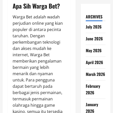
Apa Sih Warga Bet?
ARCHIVES
Warga Bet adalah wadah
perjudian online yang kian
July 2026
populer di antara pecinta
taruhan. Dengan
June 2026
perkembangan teknologi
dan akses mudah ke
May 2026
internet, Warga Bet
memberikan pengalaman
April 2026
bermain yang lebih
menarik dan nyaman
March 2026
untuk. Para pengguna
February
dapat bertaruh pada
2026
berbagai jenis permainan,
termasuk permainan
January
olahraga hingga game
2026
kasino, semua itu tersedia