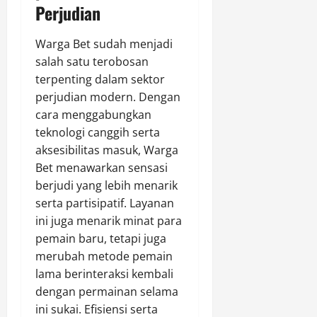
Perjudian
Warga Bet sudah menjadi
salah satu terobosan
terpenting dalam sektor
perjudian modern. Dengan
cara menggabungkan
teknologi canggih serta
aksesibilitas masuk, Warga
Bet menawarkan sensasi
berjudi yang lebih menarik
serta partisipatif. Layanan
ini juga menarik minat para
pemain baru, tetapi juga
merubah metode pemain
lama berinteraksi kembali
dengan permainan selama
ini sukai. Efisiensi serta