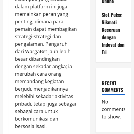
Online
dalam platform ini juga
memainkan peran yang
Slot Pulsa:
penting, dimana para
Nikmati
pemain dapat membagikan
Keseruan
strategi-strategi dan
dengan
pengalaman. Pengaruh
Indosat dan
dari WargaBet jauh lebih
Tri
besar dibandingkan
dengan sekadar angka; ia
merubah cara orang
memandang kegiatan
RECENT
berjudi, menjadikannya
COMMENTS
melebihi sekadar aktivitas
No
pribadi, tetapi juga sebagai
comments
sebagai cara untuk
to show.
berkomunikasi dan
bersosialisasi.