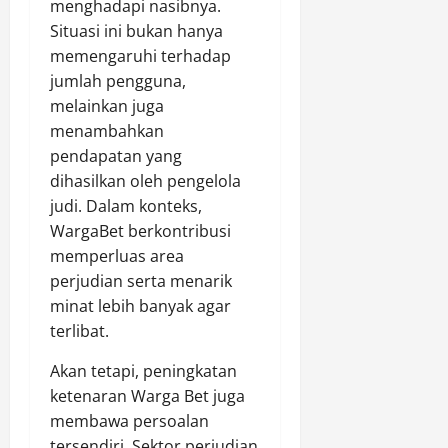
menghadapi nasibnya.
Situasi ini bukan hanya
memengaruhi terhadap
jumlah pengguna,
melainkan juga
menambahkan
pendapatan yang
dihasilkan oleh pengelola
judi. Dalam konteks,
WargaBet berkontribusi
memperluas area
perjudian serta menarik
minat lebih banyak agar
terlibat.
Akan tetapi, peningkatan
ketenaran Warga Bet juga
membawa persoalan
tersendiri. Sektor perjudian