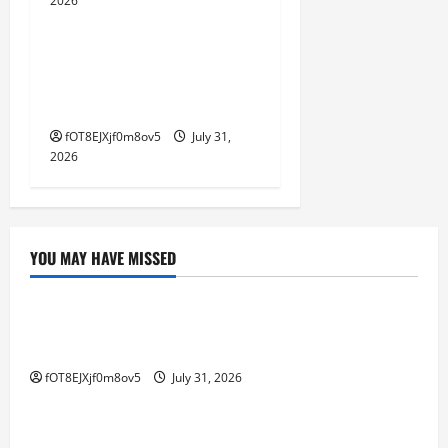
2026
GAME ONLINE
Menjelajahi Dunia
Bupatitogel: Panduan
Lengkap
fOT8EJXjf0m8ov5
July 31,
2026
YOU MAY HAVE MISSED
GAME ONLINE
Togel Online: Menelusuri Warga-88 untuk Togel
Singapura
fOT8EJXjf0m8ov5
July 31, 2026
GAME ONLINE
Panduan Menyeluruh Bertaruh Dewi 4D untuk