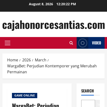
Skip
August 8, 2026
12:20:22 PM
to
content
cajahonorcesantias.com
VIDEO
Primary
Menu
Home
2026
March
WargaBet: Perjudian Kontemporer yang Merubah
Permainan
SEARCH
GAME ONLINE
WargaBet: Perjudian
Search