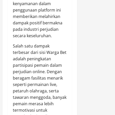
kenyamanan dalam
penggunaan platform ini
memberikan melahirkan
dampak positif bermakna
pada industri perjudian
secara keseluruhan.
Salah satu dampak
terbesar dari sisi Warga Bet
adalah peningkatan
partisipasi pemain dalam
perjudian online. Dengan
beragam fasilitas menarik
seperti permainan live,
petaruh olahraga, serta
tawaran menggoda, banyak
pemain merasa lebih
termotivasi untuk