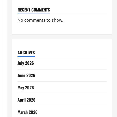
RECENT COMMENTS
No comments to show.
ARCHIVES
July 2026
June 2026
May 2026
April 2026
March 2026