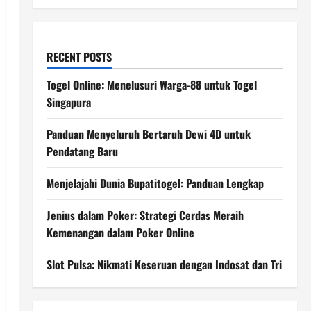
RECENT POSTS
Togel Online: Menelusuri Warga-88 untuk Togel
Singapura
Panduan Menyeluruh Bertaruh Dewi 4D untuk
Pendatang Baru
Menjelajahi Dunia Bupatitogel: Panduan Lengkap
Jenius dalam Poker: Strategi Cerdas Meraih
Kemenangan dalam Poker Online
Slot Pulsa: Nikmati Keseruan dengan Indosat dan Tri