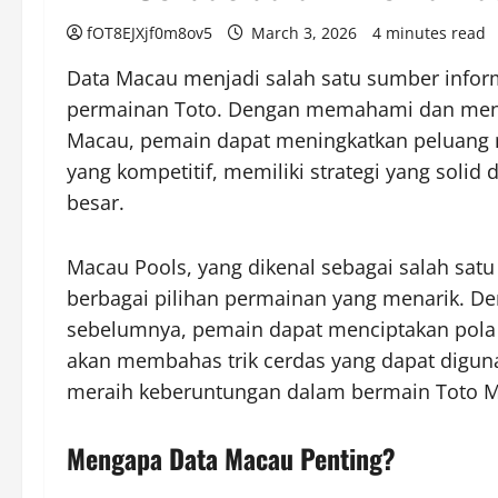
fOT8EJXjf0m8ov5
March 3, 2026
4 minutes read
Data Macau menjadi salah satu sumber infor
permainan Toto. Dengan memahami dan menga
Macau, pemain dapat meningkatkan peluang 
yang kompetitif, memiliki strategi yang soli
besar.
Macau Pools, yang dikenal sebagai salah sat
berbagai pilihan permainan yang menarik. 
sebelumnya, pemain dapat menciptakan pola da
akan membahas trik cerdas yang dapat digu
meraih keberuntungan dalam bermain Toto 
Mengapa Data Macau Penting?