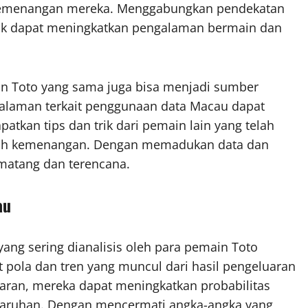
kemenangan mereka. Menggabungkan pendekatan
baik dapat meningkatkan pengalaman bermain dan
in Toto yang sama juga bisa menjadi sumber
galaman terkait penggunaan data Macau dapat
kan tips dan trik dari pemain lain yang telah
aih kemenangan. Dengan memadukan data dan
 matang dan terencana.
au
ng sering dianalisis oleh para pemain Toto
t pola dan tren yang muncul dari hasil pengeluaran
ran, mereka dapat meningkatkan probabilitas
 taruhan. Dengan mencermati angka-angka yang