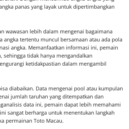
 angka panas yang layak untuk dipertimbangkan
ikan wawasan lebih dalam mengenai bagaimana
nya angka tertentu muncul bersamaan atau ada pola
nasi angka. Memanfaatkan informasi ini, pemain
a, sehingga tidak hanya mengandalkan
engurangi ketidakpastian dalam mengambil
 bisa diabaikan. Data mengenai pool atau kumpulan
nai jumlah taruhan yang ditempatkan dan
ganalisis data ini, pemain dapat lebih memahami
 ini sangat berharga untuk menentukan langkah
ika permainan Toto Macau.