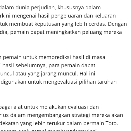
 dalam dunia perjudian, khususnya dalam
rkini mengenai hasil pengeluaran dan keluaran
tuk membuat keputusan yang lebih cerdas. Dengan
edia, pemain dapat meningkatkan peluang mereka
n pemain untuk memprediksi hasil di masa
i hasil sebelumnya, para pemain dapat
ncul atau yang jarang muncul. Hal ini
 digunakan untuk mengevaluasi pilihan taruhan
ebagai alat untuk melakukan evaluasi dan
erius dalam mengembangkan strategi mereka akan
ekatan yang lebih terukur dalam bermain Toto.