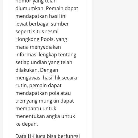
nomor yang telah
diumumkan. Pemain dapat
mendapatkan hasil ini
lewat berbagai sumber
seperti situs resmi
Hongkong Pools, yang
mana menyediakan
informasi lengkap tentang
setiap undian yang telah
dilakukan. Dengan
mengawasi hasil hk secara
rutin, pemain dapat
mendapatkan pola atau
tren yang mungkin dapat
membantu untuk
menentukan angka untuk
ke depan.
Data HK juga bisa berfungsi