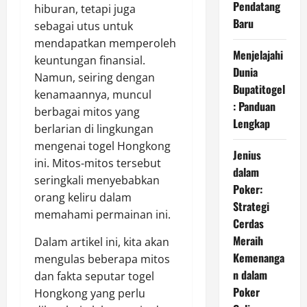
Pendatang
hiburan, tetapi juga
Baru
sebagai utus untuk
mendapatkan memperoleh
Menjelajahi
keuntungan finansial.
Dunia
Namun, seiring dengan
Bupatitogel
kenamaannya, muncul
: Panduan
berbagai mitos yang
Lengkap
berlarian di lingkungan
mengenai togel Hongkong
Jenius
ini. Mitos-mitos tersebut
dalam
seringkali menyebabkan
Poker:
orang keliru dalam
Strategi
memahami permainan ini.
Cerdas
Meraih
Dalam artikel ini, kita akan
Kemenanga
mengulas beberapa mitos
n dalam
dan fakta seputar togel
Poker
Hongkong yang perlu