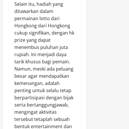
Selain itu, hadiah yang
ditawarkan dalam
permainan lotto dari
Hongkong dari Hongkong
cukup signifikan, dengan hk
prize yang dapat
menembus puluhan juta
rupiah. Ini menjadi daya
tarik khusus bagi pemain.
Namun, meski ada peluang
besar agar mendapatkan
kemenangan, adalah
penting untuk selalu tetap
berpartisipasi dengan bijak
serta bertanggungjawab,
mengingat aktivitas
tersebut tetaplah sebuah
bentuk entertainment dan