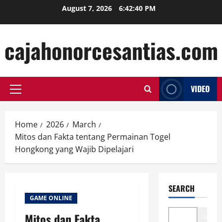
Skip
August 7, 2026
6:42:40 PM
to
content
cajahonorcesantias.com
VIDEO
Primary
Menu
Home
2026
March
Mitos dan Fakta tentang Permainan Togel
Hongkong yang Wajib Dipelajari
SEARCH
GAME ONLINE
Mitos dan Fakta
Search