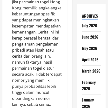
jika permainan togel Hong
Kong memiliki angka-angka
keberuntungan spesifik
ARCHIVES
yang dapat meningkatkan
July 2026
kesempatan mendapatkan
kemenangan. Cerita ini ini
June 2026
kerap berasal berasal dari
pengalaman pengalaman
May 2026
pribadi atau kisah atau
cerita dari orang lain,
April 2026
namun faktanya, hasil
permainan togel diatur
March 2026
secara acak. Tidak terdapat
nomor yang memiliki
February
punya probabilitas lebih
2026
tinggi dalam muncul
dibandingkan nomor
January
lainnya, sebab semua
2026