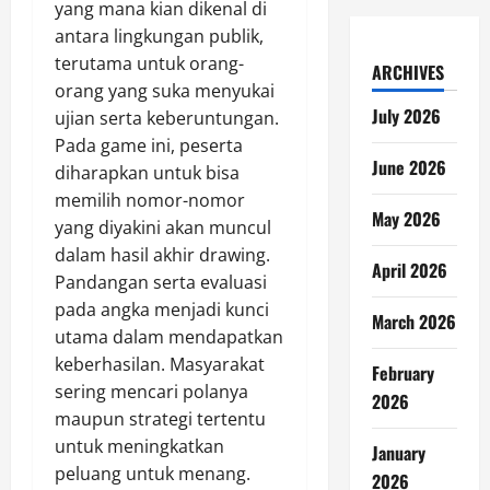
yang mana kian dikenal di
antara lingkungan publik,
terutama untuk orang-
ARCHIVES
orang yang suka menyukai
July 2026
ujian serta keberuntungan.
Pada game ini, peserta
June 2026
diharapkan untuk bisa
memilih nomor-nomor
May 2026
yang diyakini akan muncul
dalam hasil akhir drawing.
April 2026
Pandangan serta evaluasi
pada angka menjadi kunci
March 2026
utama dalam mendapatkan
keberhasilan. Masyarakat
February
sering mencari polanya
2026
maupun strategi tertentu
untuk meningkatkan
January
peluang untuk menang.
2026