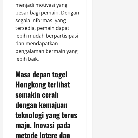
menjadi motivasi yang
besar bagi pemain. Dengan
segala informasi yang
tersedia, pemain dapat
lebih mudah berpartisipasi
dan mendapatkan
pengalaman bermain yang
lebih baik.
Masa depan togel
Hongkong terlihat
semakin cerah
dengan kemajuan
teknologi yang terus
maju. Inovasi pada
metode lotere dan