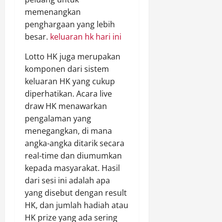
memenangkan
penghargaan yang lebih
besar.
keluaran hk hari ini
Lotto HK juga merupakan
komponen dari sistem
keluaran HK yang cukup
diperhatikan. Acara live
draw HK menawarkan
pengalaman yang
menegangkan, di mana
angka-angka ditarik secara
real-time dan diumumkan
kepada masyarakat. Hasil
dari sesi ini adalah apa
yang disebut dengan result
HK, dan jumlah hadiah atau
HK prize yang ada sering