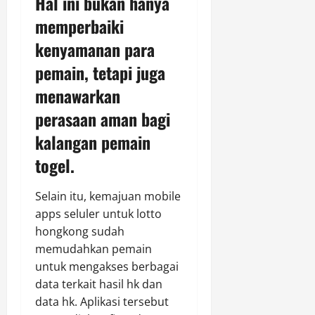
Hal ini bukan hanya
memperbaiki
kenyamanan para
pemain, tetapi juga
menawarkan
perasaan aman bagi
kalangan pemain
togel.
Selain itu, kemajuan mobile
apps seluler untuk lotto
hongkong sudah
memudahkan pemain
untuk mengakses berbagai
data terkait hasil hk dan
data hk. Aplikasi tersebut