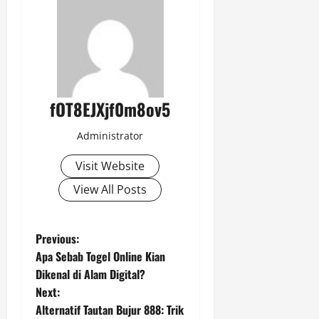
fOT8EJXjf0m8ov5
Administrator
Visit Website
View All Posts
P
Previous:
Apa Sebab Togel Online Kian
o
Dikenal di Alam Digital?
Next:
s
Alternatif Tautan Bujur 888: Trik