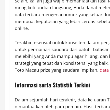
Selain, kalian juga wajib memanfaatkan fasilit
mengikuti undian langsung, Anda dapat melih
data terbaru mengenai nomor yang keluar. I
membuat keputusan yang lebih cerdas sebe
online.
Terakhir, esensial untuk konsisten dalam pe
untuk permainan saudara dan patuhi batasan 
melebihi yang Anda mampu agar hilang, dan 
strategi yang tepat dan konsistensi yang ba
Toto Macau prize yang saudara impikan.
data
Informasi serta Statistik Terkini
Dalam sejumlah hari terakhir, data keluaran
dimanfaatkan oleh para pemain. Hasil terba