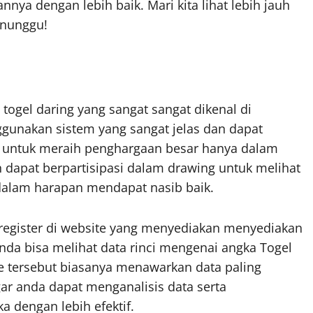
a dengan lebih baik. Mari kita lihat lebih jauh
enunggu!
ogel daring yang sangat sangat dikenal di
unakan sistem yang sangat jelas dan dapat
 untuk meraih penghargaan besar hanya dalam
 dapat berpartisipasi dalam drawing untuk melihat
dalam harapan mendapat nasib baik.
register di website yang menyediakan menyediakan
nda bisa melihat data rinci mengenai angka Togel
te tersebut biasanya menawarkan data paling
ar anda dapat menganalisis data serta
 dengan lebih efektif.