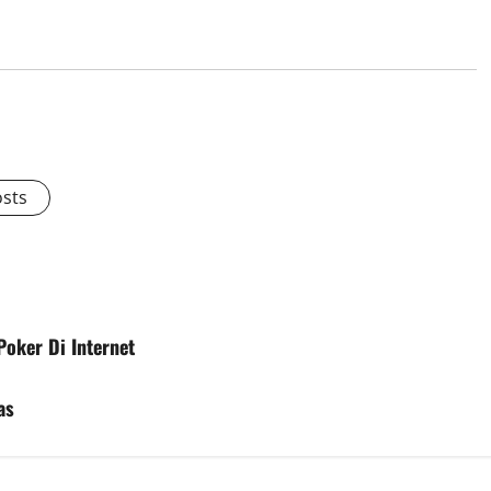
osts
Poker Di Internet
as