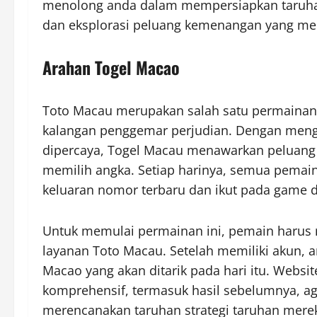
menolong anda dalam mempersiapkan taruhanny
dan eksplorasi peluang kemenangan yang m
Arahan Togel Macao
Toto Macau merupakan salah satu permainan t
kalangan penggemar perjudian. Dengan mengg
dipercaya, Togel Macau menawarkan peluang
memilih angka. Setiap harinya, semua pemain
keluaran nomor terbaru dan ikut pada game 
Untuk memulai permainan ini, pemain harus 
layanan Toto Macau. Setelah memiliki akun, a
Macao yang akan ditarik pada hari itu. Websi
komprehensif, termasuk hasil sebelumnya, ag
merencanakan taruhan strategi taruhan mereka