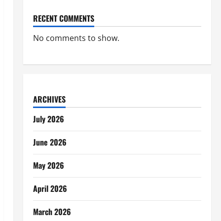
RECENT COMMENTS
No comments to show.
ARCHIVES
July 2026
June 2026
May 2026
April 2026
March 2026