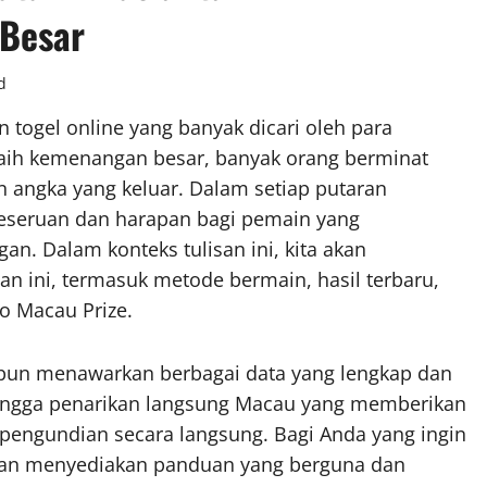
Besar
d
 togel online yang banyak dicari oleh para
raih kemenangan besar, banyak orang berminat
angka yang keluar. Dalam setiap putaran
eseruan dan harapan bagi pemain yang
n. Dalam konteks tulisan ini, kita akan
n ini, termasuk metode bermain, hasil terbaru,
o Macau Prize.
 pun menawarkan berbagai data yang lengkap dan
 hingga penarikan langsung Macau yang memberikan
pengundian secara langsung. Bagi Anda yang ingin
 akan menyediakan panduan yang berguna dan