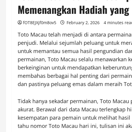
Memenangkan Hadiah yang 
fOT8EJXjf0m8ov5
February 2, 2026
4 minutes rea
Toto Macau telah menjadi di antara permainan
penjudi. Melalui sejumlah peluang untuk me
untuk memantau semua hasil pengundian dan 
permainan, Toto Macau selalu menawarkan k
berkeinginan untuk mendapatkan keberuntunga
membahas berbagai hal penting dari permaina
dan pastinya peluang emas dalam meraih Tot
Tidak hanya sekadar permainan, Toto Macau
akurat. Berawal dari data Macau terlengkap
kesempatan para pemain untuk melihat hasil 
tahu nomor Toto Macau hari ini, tulisan ini