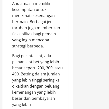
Anda masih memiliki
kesempatan untuk
menikmati kesenangan
bermain. Berbagai jenis
taruhan juga memberikan
fleksibilitas bagi pemain
yang ingin mencoba
strategi berbeda.
Bagi pecinta slot, ada
pilihan slot bet yang lebih
besar seperti 200, 300, atau
400. Betting dalam jumlah
yang lebih tinggi sering kali
dikaitkan dengan peluang
kemenangan yang lebih
besar dan pembayaran
yang lebih