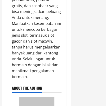
gratis, dan cashback yang
bisa meningkatkan peluang
Anda untuk menang.
Manfaatkan kesempatan ini
untuk mencoba berbagai
jenis slot, termasuk slot
gacor dan slot maxwin,
tanpa harus mengeluarkan
banyak uang dari kantong
Anda. Selalu ingat untuk
bermain dengan bijak dan
menikmati pengalaman
bermain.
ABOUT THE AUTHOR