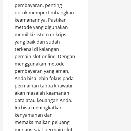
pembayaran, penting
untuk mempertimbangkan
keamanannya. Pastikan
metode yang digunakan
memiliki sistem enkripsi
yang baik dan sudah
terkenal di kalangan
pemain slot online. Dengan
menggunakan metode
pembayaran yang aman,
Anda bisa lebih fokus pada
permainan tanpa khawatir
akan masalah keamanan
data atau keuangan Anda.
Ini bisa meningkatkan
kenyamanan dan
memaksimalkan peluang
menang saat bermain slot