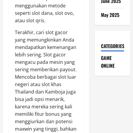
June 2025
menggunakan metode
seperti slot dana, slot ovo,
May 2025
atau slot qris.
Terakhir, cari slot gacor
yang memungkinkan Anda
CATEGORIES
mendapatkan kemenangan
lebih sering. Slot gacor
GAME
mengacu pada mesin yang
ONLINE
sering memberikan payout.
Mencoba berbagai slot luar
negeri atau slot khas
Thailand dan Kamboja juga
bisa jadi opsi menarik,
karena mereka sering kali
memiliki fitur bonus yang
menggiurkan dan potensi
maxwin yang tinggi, bahkan