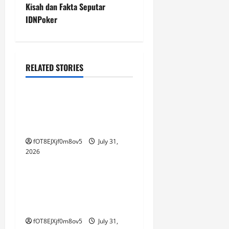
Kisah dan Fakta Seputar
n
IDNPoker
a
v
RELATED STORIES
GAME ONLINE
i
g
Togel Online: Menelusuri
Warga-88 untuk Togel
a
Singapura
t
fOT8EJXjf0m8ov5
July 31,
2026
GAME ONLINE
i
Panduan Menyeluruh
o
Bertaruh Dewi 4D untuk
Pendatang Baru
n
fOT8EJXjf0m8ov5
July 31,