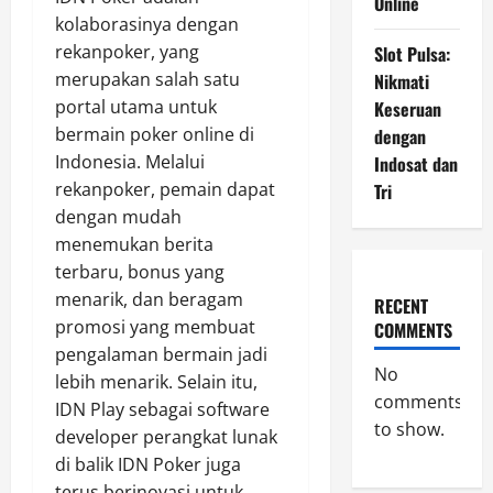
Online
kolaborasinya dengan
rekanpoker, yang
Slot Pulsa:
merupakan salah satu
Nikmati
portal utama untuk
Keseruan
bermain poker online di
dengan
Indonesia. Melalui
Indosat dan
rekanpoker, pemain dapat
Tri
dengan mudah
menemukan berita
terbaru, bonus yang
menarik, dan beragam
RECENT
promosi yang membuat
COMMENTS
pengalaman bermain jadi
No
lebih menarik. Selain itu,
comments
IDN Play sebagai software
to show.
developer perangkat lunak
di balik IDN Poker juga
terus berinovasi untuk