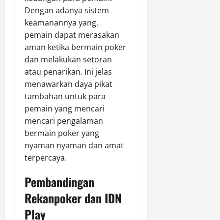
Dengan adanya sistem
keamanannya yang,
pemain dapat merasakan
aman ketika bermain poker
dan melakukan setoran
atau penarikan. Ini jelas
menawarkan daya pikat
tambahan untuk para
pemain yang mencari
mencari pengalaman
bermain poker yang
nyaman nyaman dan amat
terpercaya.
Pembandingan
Rekanpoker dan IDN
Play