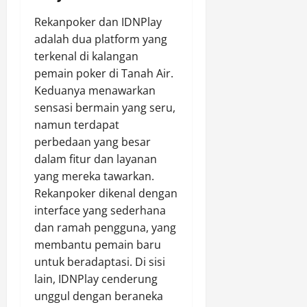
Rekanpoker dan IDNPlay
adalah dua platform yang
terkenal di kalangan
pemain poker di Tanah Air.
Keduanya menawarkan
sensasi bermain yang seru,
namun terdapat
perbedaan yang besar
dalam fitur dan layanan
yang mereka tawarkan.
Rekanpoker dikenal dengan
interface yang sederhana
dan ramah pengguna, yang
membantu pemain baru
untuk beradaptasi. Di sisi
lain, IDNPlay cenderung
unggul dengan beraneka