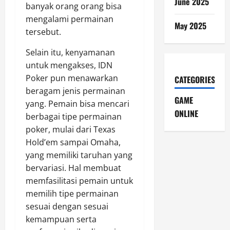
June 2025
banyak orang orang bisa
mengalami permainan
May 2025
tersebut.
Selain itu, kenyamanan
untuk mengakses, IDN
Poker pun menawarkan
CATEGORIES
beragam jenis permainan
GAME
yang. Pemain bisa mencari
ONLINE
berbagai tipe permainan
poker, mulai dari Texas
Hold’em sampai Omaha,
yang memiliki taruhan yang
bervariasi. Hal membuat
memfasilitasi pemain untuk
memilih tipe permainan
sesuai dengan sesuai
kemampuan serta