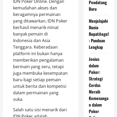
IDN Poker Online. Dengan
Pendatang
kemudahan akses dan
Baru
beragamnya permainan
Menjelajahi
yang ditawarkan, IDN Poker
Dunia
berhasil menarik minat
Bupatitogel
banyak pemain di
: Panduan
Indonesia dan Asia
Lengkap
Tenggara. Keberadaan
platform ini bukan hanya
Jenius
memberikan pengalaman
dalam
bermain yang seru, tetapi
Poker:
juga membuka kesempatan
Strategi
baru bagi setiap pemain
Cerdas
untuk berita dan kompetisi
Meraih
dalam permainan yang
Kemenanga
suka.
n dalam
Salah satu sisi menarik dari
Poker
IDN Poker adalah