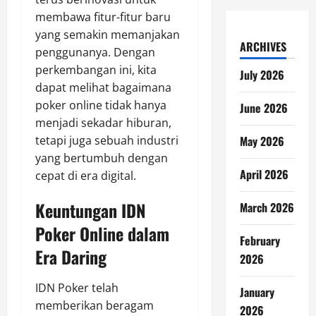
membawa fitur-fitur baru
yang semakin memanjakan
ARCHIVES
penggunanya. Dengan
perkembangan ini, kita
July 2026
dapat melihat bagaimana
poker online tidak hanya
June 2026
menjadi sekadar hiburan,
tetapi juga sebuah industri
May 2026
yang bertumbuh dengan
April 2026
cepat di era digital.
Keuntungan IDN
March 2026
Poker Online dalam
February
Era Daring
2026
IDN Poker telah
January
memberikan beragam
2026