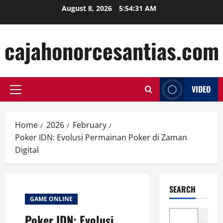
Skip
August 8, 2026
5:54:31 AM
to
content
cajahonorcesantias.com
VIDEO
Primary
Menu
Home
2026
February
Poker IDN: Evolusi Permainan Poker di Zaman
Digital
SEARCH
GAME ONLINE
Poker IDN: Evolusi
Search