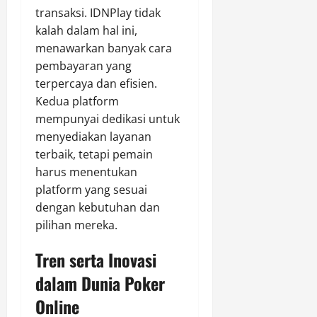
transaksi. IDNPlay tidak
kalah dalam hal ini,
menawarkan banyak cara
pembayaran yang
terpercaya dan efisien.
Kedua platform
mempunyai dedikasi untuk
menyediakan layanan
terbaik, tetapi pemain
harus menentukan
platform yang sesuai
dengan kebutuhan dan
pilihan mereka.
Tren serta Inovasi
dalam Dunia Poker
Online