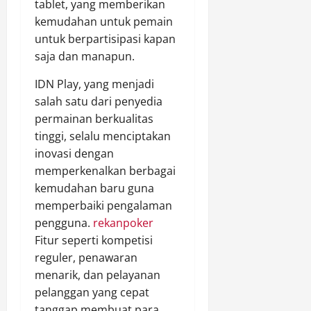
tablet, yang memberikan
kemudahan untuk pemain
untuk berpartisipasi kapan
saja dan manapun.
IDN Play, yang menjadi
salah satu dari penyedia
permainan berkualitas
tinggi, selalu menciptakan
inovasi dengan
memperkenalkan berbagai
kemudahan baru guna
memperbaiki pengalaman
pengguna.
rekanpoker
Fitur seperti kompetisi
reguler, penawaran
menarik, dan pelayanan
pelanggan yang cepat
tanggap membuat para