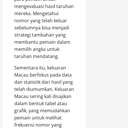
mengevaluasi hasil taruhan
mereka. Mengetahui
nomor yang telah keluar
sebelumnya bisa menjadi
strategi tambahan yang
membantu pemain dalam
memilih angka untuk
taruhan mendatang.
Sementara itu, keluaran
Macau berfokus pada data
dan statistik dari hasil yang
telah diumumkan. Keluaran
Macau sering kali disajikan
dalam bentuk tabel atau
grafik, yang memudahkan
pemain untuk melihat
frekuensi nomor yang