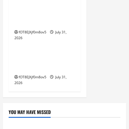
i
Panduan Menyeluruh
o
Bertaruh Dewi 4D untuk
Pendatang Baru
n
fOT8EJXjf0m8ov5
July 31,
2026
GAME ONLINE
Menjelajahi Dunia
Bupatitogel: Panduan
Lengkap
fOT8EJXjf0m8ov5
July 31,
2026
YOU MAY HAVE MISSED
GAME ONLINE