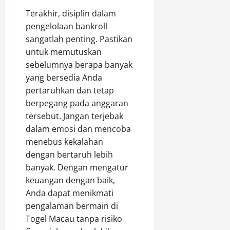
Terakhir, disiplin dalam
pengelolaan bankroll
sangatlah penting. Pastikan
untuk memutuskan
sebelumnya berapa banyak
yang bersedia Anda
pertaruhkan dan tetap
berpegang pada anggaran
tersebut. Jangan terjebak
dalam emosi dan mencoba
menebus kekalahan
dengan bertaruh lebih
banyak. Dengan mengatur
keuangan dengan baik,
Anda dapat menikmati
pengalaman bermain di
Togel Macau tanpa risiko