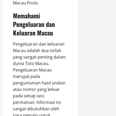
Macau Pools.
Memahami
Pengeluaran dan
Keluaran Macau
Pengeluaran dan keluaran
Macau adalah dua istilah
yang sangat penting dalam
dunia Toto Macau.
Pengeluaran Macau
merujuk pada
pengumuman hasil undian
atau nomor yang keluar
pada setiap sesi
permainan. Informasi ini
sangat dibutuhkan oleh
para pemain untuk