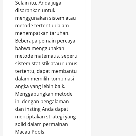
Selain itu, Anda juga
disarankan untuk
menggunakan sistem atau
metode tertentu dalam
menempatkan taruhan.
Beberapa pemain percaya
bahwa menggunakan
metode matematis, seperti
sistem statistik atau rumus
tertentu, dapat membantu
dalam memilih kombinasi
angka yang lebih baik.
Menggabungkan metode
ini dengan pengalaman
dan insting Anda dapat
menciptakan strategi yang
solid dalam permainan
Macau Pools.