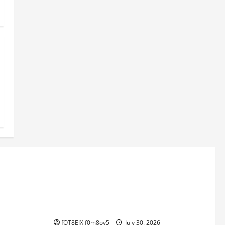
GAME ONLINE
el: Panduan
Jenius dalam Poker: Strategi Cerdas
Meraih Kemenangan dalam Poker Online
fOT8EJXjf0m8ov5
July 30, 2026