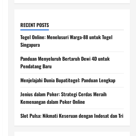
RECENT POSTS
Togel Online: Menelusuri Warga-88 untuk Togel
Singapura
Panduan Menyeluruh Bertaruh Dewi 4D untuk
Pendatang Baru
Menjelajahi Dunia Bupatitogel: Panduan Lengkap
Jenius dalam Poker: Strategi Cerdas Meraih
Kemenangan dalam Poker Online
Slot Pulsa: Nikmati Keseruan dengan Indosat dan Tri