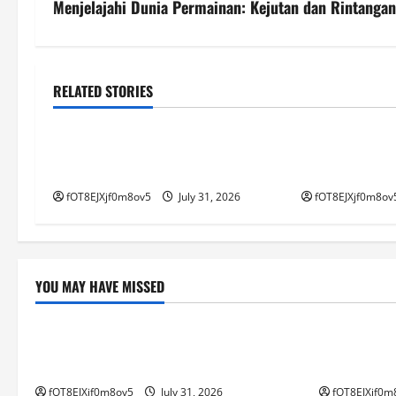
s
Menjelajahi Dunia Permainan: Kejutan dan Rintangan
t
n
RELATED STORIES
GAME ONLINE
GAME ONLIN
a
Togel Online: Menelusuri Warga-88
Panduan Menye
v
untuk Togel Singapura
Dewi 4D untuk
i
fOT8EJXjf0m8ov5
July 31, 2026
fOT8EJXjf0m8ov
g
a
YOU MAY HAVE MISSED
t
GAME ONLINE
GAME ON
i
Togel Online: Menelusuri Warga-88
Panduan Me
untuk Togel Singapura
untuk Pend
o
fOT8EJXjf0m8ov5
July 31, 2026
fOT8EJXjf0m