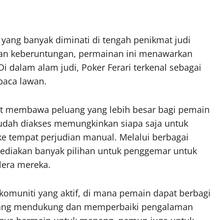
yang banyak diminati di tengah penikmat judi
 dan keberuntungan, permainan ini menawarkan
 dalam alam judi, Poker Ferari terkenal sebagai
baca lawan.
net membawa peluang yang lebih besar bagi pemain
mudah diakses memungkinkan siapa saja untuk
e tempat perjudian manual. Melalui berbagai
nyediakan banyak pilihan untuk penggemar untuk
era mereka.
komuniti yang aktif, di mana pemain dapat berbagi
na yang mendukung dan memperbaiki pengalaman