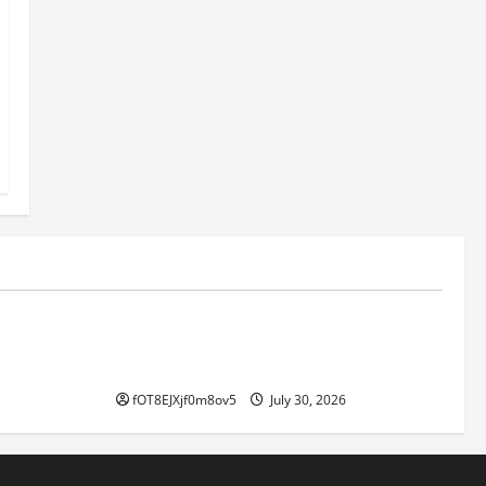
GAME ONLINE
el: Panduan
Jenius dalam Poker: Strategi Cerdas
Meraih Kemenangan dalam Poker Online
fOT8EJXjf0m8ov5
July 30, 2026