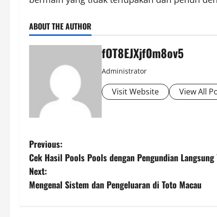
ABOUT THE AUTHOR
fOT8EJXjf0m8ov5
Administrator
Visit Website
View All P
P
Previous:
Cek Hasil Pools Pools dengan Pengundian Langsung 
o
Next:
s
Mengenal Sistem dan Pengeluaran di Toto Macau
t