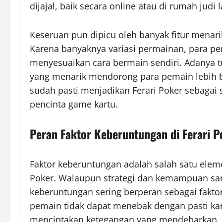
dijajal, baik secara online atau di rumah judi 
Keseruan pun dipicu oleh banyak fitur menarik
Karena banyaknya variasi permainan, para pe
menyesuaikan cara bermain sendiri. Adanya
yang menarik mendorong para pemain lebih be
sudah pasti menjadikan Ferari Poker sebagai s
pencinta game kartu.
Peran Faktor Keberuntungan di Ferari P
Faktor keberuntungan adalah salah satu elem
Poker. Walaupun strategi dan kemampuan san
keberuntungan sering berperan sebagai faktor
pemain tidak dapat menebak dengan pasti kar
menciptakan ketegangan yang mendebarkan. K