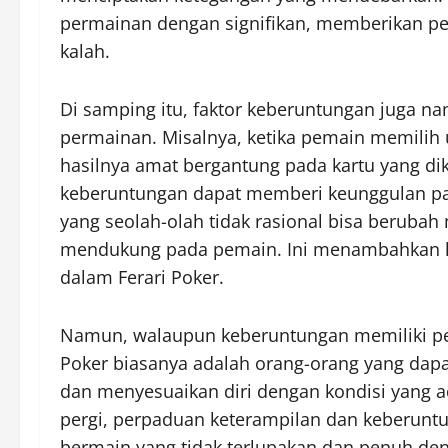
permainan dengan signifikan, memberikan p
kalah.
Di samping itu, faktor keberuntungan juga 
permainan. Misalnya, ketika pemain memilih
hasilnya amat bergantung pada kartu yang dik
keberuntungan dapat memberi keunggulan p
yang seolah-olah tidak rasional bisa berubah
mendukung pada pemain. Ini menambahkan la
dalam Ferari Poker.
Namun, walaupun keberuntungan memiliki pera
Poker biasanya adalah orang-orang yang da
dan menyesuaikan diri dengan kondisi yang 
pergi, perpaduan keterampilan dan keberunt
bermain yang tidak terlupakan dan penuh de