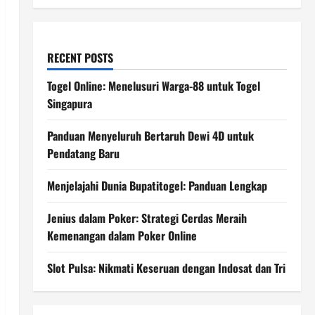
RECENT POSTS
Togel Online: Menelusuri Warga-88 untuk Togel
Singapura
Panduan Menyeluruh Bertaruh Dewi 4D untuk
Pendatang Baru
Menjelajahi Dunia Bupatitogel: Panduan Lengkap
Jenius dalam Poker: Strategi Cerdas Meraih
Kemenangan dalam Poker Online
Slot Pulsa: Nikmati Keseruan dengan Indosat dan Tri