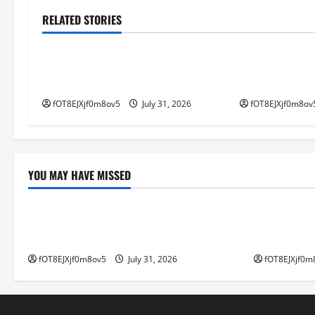
n
RELATED STORIES
GAME ONLINE
GAME ONLIN
a
Togel Online: Menelusuri Warga-88
Panduan Menye
v
untuk Togel Singapura
Dewi 4D untuk
i
fOT8EJXjf0m8ov5
July 31, 2026
fOT8EJXjf0m8ov
g
a
YOU MAY HAVE MISSED
t
GAME ONLINE
GAME ON
i
Togel Online: Menelusuri Warga-88
Panduan Me
untuk Togel Singapura
untuk Pend
o
fOT8EJXjf0m8ov5
July 31, 2026
fOT8EJXjf0m
n