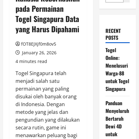
pada Permainan
Togel Singapura Data
yang Harus Dipahami
RECENT
POSTS
fOT8EJXjf0m8ov5
Togel
January 26, 2026
Online:
4 minutes read
Menelusuri
Warga-88
Togel Singapura telah
untuk Togel
menjadi salah satu
Singapura
permainan yang paling
disukai oleh banyak orang
Panduan
di Indonesia. Dengan
Menyeluruh
metode yang jelas dan
Bertaruh
pengundian yang dilakukan
Dewi 4D
secara rutin, game ini
untuk
menawarkan peluang bagi