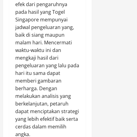
efek dari pengaruhnya
pada hasil yang Togel
Singapore mempunyai
jadwal pengeluaran yang,
baik di siang maupun
malam hari. Mencermati
waktu-waktu ini dan
mengkaji hasil dari
pengeluaran yang lalu pada
hari itu sama dapat
memberi gambaran
berharga. Dengan
melakukan analisis yang
berkelanjutan, petaruh
dapat menciptakan strategi
yang lebih efektif baik serta
cerdas dalam memilih
angka.