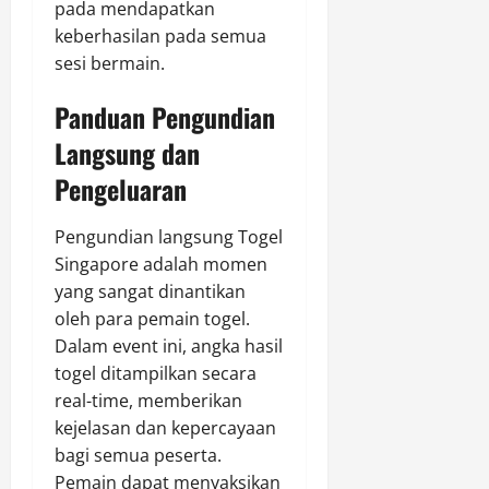
pada mendapatkan
keberhasilan pada semua
sesi bermain.
Panduan Pengundian
Langsung dan
Pengeluaran
Pengundian langsung Togel
Singapore adalah momen
yang sangat dinantikan
oleh para pemain togel.
Dalam event ini, angka hasil
togel ditampilkan secara
real-time, memberikan
kejelasan dan kepercayaan
bagi semua peserta.
Pemain dapat menyaksikan