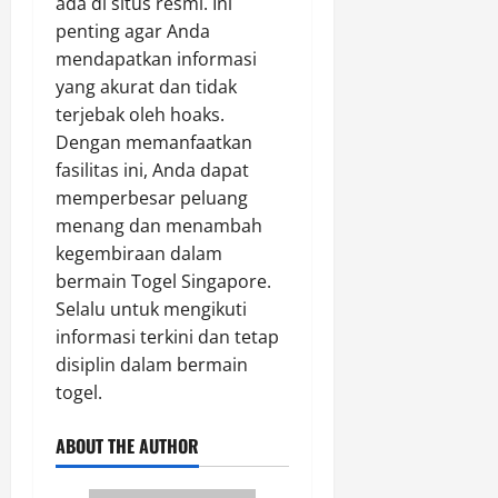
ada di situs resmi. Ini
penting agar Anda
mendapatkan informasi
yang akurat dan tidak
terjebak oleh hoaks.
Dengan memanfaatkan
fasilitas ini, Anda dapat
memperbesar peluang
menang dan menambah
kegembiraan dalam
bermain Togel Singapore.
Selalu untuk mengikuti
informasi terkini dan tetap
disiplin dalam bermain
togel.
ABOUT THE AUTHOR