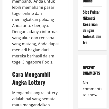
Online
membantu Anda untuk
lebih memahami pasar
Slot Pulsa:
togel online dan
Nikmati
meningkatkan peluang
Keseruan
Anda untuk berjaya.
dengan
Dengan adanya informasi
Indosat dan
yang akur dan rencana
Tri
yang matang, Anda dapat
menjadi bagian dari
mereka berhasil dalam
togel Singapore Pools.
RECENT
Cara Mengambil
COMMENTS
Angka Lottery
No
comments
Mengambil angka lottery
to show.
adalah hal yang semata-
mata mengandalkan