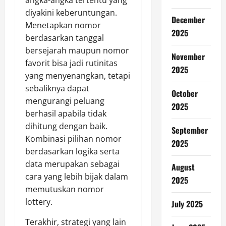
angka-angka tertentu yang
diyakini keberuntungan.
December
Menetapkan nomor
2025
berdasarkan tanggal
bersejarah maupun nomor
November
favorit bisa jadi rutinitas
2025
yang menyenangkan, tetapi
sebaliknya dapat
October
mengurangi peluang
2025
berhasil apabila tidak
dihitung dengan baik.
September
Kombinasi pilihan nomor
2025
berdasarkan logika serta
data merupakan sebagai
August
cara yang lebih bijak dalam
2025
memutuskan nomor
lottery.
July 2025
Terakhir, strategi yang lain