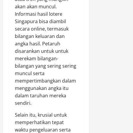
akan akan muncul.
Informasi hasil lotere
Singapura bisa diambil
secara online, termasuk
bilangan keluaran dan
angka hasil. Petaruh
disarankan untuk untuk
merekam bilangan-
bilangan yang sering sering
muncul serta
mempertimbangkan dalam
menggunakan angka itu
dalam taruhan mereka
sendiri.
Selain itu, krusial untuk
memperhatikan tepat
waktu pengeluaran serta