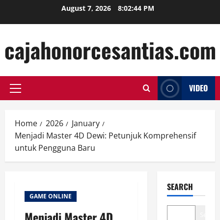
Skip
August 7, 2026
8:02:44 PM
to
content
cajahonorcesantias.com
VIDEO
Primary
Menu
Home
2026
January
Menjadi Master 4D Dewi: Petunjuk Komprehensif
untuk Pengguna Baru
SEARCH
GAME ONLINE
Menjadi Master 4D
Search