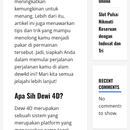
Online
meningkatkan
kemungkinan untuk
Slot Pulsa:
menang. Lebih dari itu,
Nikmati
artikel ini juga menawarkan
Keseruan
tips dan trik yang mampu
dengan
menolong kamu menjadi
Indosat dan
pakar di permainan
Tri
tersebut. Jadi, siapkah Anda
dalam memulai perjalanan
perjalanan kamu di alam
dew4d ini? Mari kita semua
RECENT
jelajahi lebih lanjut!
COMMENTS
Apa Sih Dewi 4D?
No
comments
Dewi 4D merupakan
to show.
sebuah sistem yang
merupakan platform yang