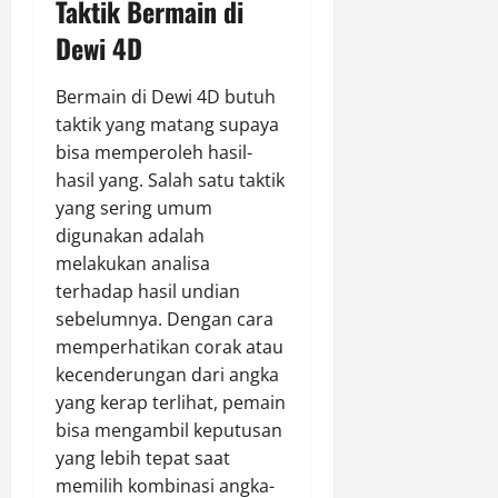
Taktik Bermain di
Dewi 4D
Bermain di Dewi 4D butuh
taktik yang matang supaya
bisa memperoleh hasil-
hasil yang. Salah satu taktik
yang sering umum
digunakan adalah
melakukan analisa
terhadap hasil undian
sebelumnya. Dengan cara
memperhatikan corak atau
kecenderungan dari angka
yang kerap terlihat, pemain
bisa mengambil keputusan
yang lebih tepat saat
memilih kombinasi angka-