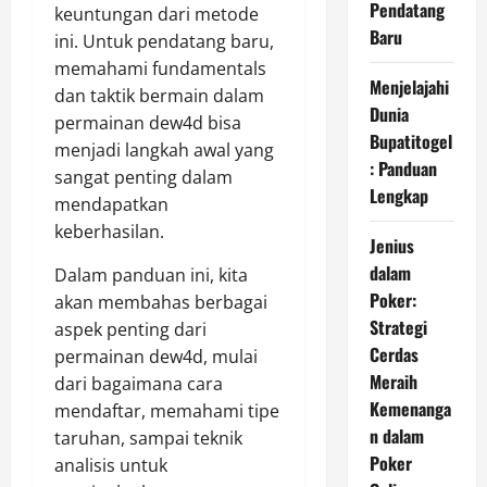
Pendatang
keuntungan dari metode
Baru
ini. Untuk pendatang baru,
memahami fundamentals
Menjelajahi
dan taktik bermain dalam
Dunia
permainan dew4d bisa
Bupatitogel
menjadi langkah awal yang
: Panduan
sangat penting dalam
Lengkap
mendapatkan
keberhasilan.
Jenius
dalam
Dalam panduan ini, kita
Poker:
akan membahas berbagai
Strategi
aspek penting dari
Cerdas
permainan dew4d, mulai
Meraih
dari bagaimana cara
Kemenanga
mendaftar, memahami tipe
n dalam
taruhan, sampai teknik
Poker
analisis untuk