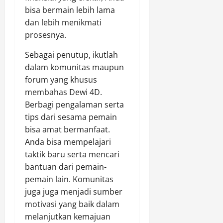
bisa bermain lebih lama
dan lebih menikmati
prosesnya.
Sebagai penutup, ikutlah
dalam komunitas maupun
forum yang khusus
membahas Dewi 4D.
Berbagi pengalaman serta
tips dari sesama pemain
bisa amat bermanfaat.
Anda bisa mempelajari
taktik baru serta mencari
bantuan dari pemain-
pemain lain. Komunitas
juga juga menjadi sumber
motivasi yang baik dalam
melanjutkan kemajuan