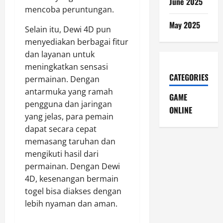
June 2025
mencoba peruntungan.
May 2025
Selain itu, Dewi 4D pun
menyediakan berbagai fitur
dan layanan untuk
meningkatkan sensasi
CATEGORIES
permainan. Dengan
antarmuka yang ramah
GAME
pengguna dan jaringan
ONLINE
yang jelas, para pemain
dapat secara cepat
memasang taruhan dan
mengikuti hasil dari
permainan. Dengan Dewi
4D, kesenangan bermain
togel bisa diakses dengan
lebih nyaman dan aman.