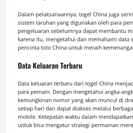
Dalam pelaksanaannya, togel China juga serin
sistem taruhan yang digunakan oleh para pe
pengeluaran sebelumnya dapat membantu mer
karena itu, mengetahui dan memahami data se
pencinta toto China untuk meraih kemenanga
Data Keluaran Terbaru
Data keluaran terbaru dari togel China menjad
para pemain. Dengan mengetahui angka-angk
kemungkinan nomor yang akan muncul di dra
setiap hari dan dapat diakses melalui berbaga
mobile. Ketepatan waktu dalam mendapatkan d
untuk bisa mengatur strategi permainan mere