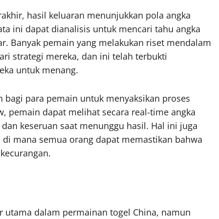
rakhir, hasil keluaran menunjukkan pola angka
ta ini dapat dianalisis untuk mencari tahu angka
luar. Banyak pemain yang melakukan riset mendalam
i strategi mereka, dan ini telah terbukti
eka untuk menang.
n bagi para pemain untuk menyaksikan proses
w, pemain dapat melihat secara real-time angka
an keseruan saat menunggu hasil. Hal ini juga
, di mana semua orang dapat memastikan bahwa
 kecurangan.
or utama dalam permainan togel China, namun