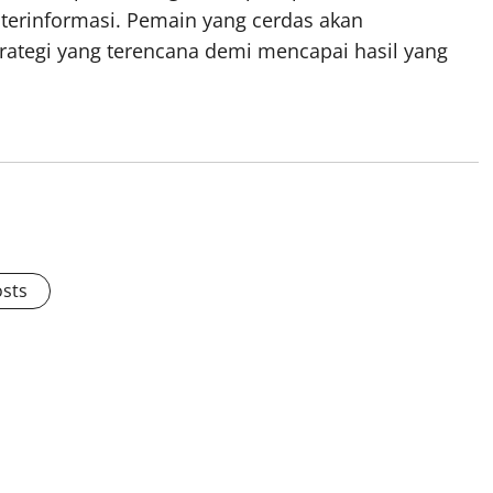
terinformasi. Pemain yang cerdas akan
ategi yang terencana demi mencapai hasil yang
osts