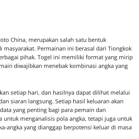
 Toto China, merupakan salah satu bentuk
i masyarakat. Permainan ini berasal dari Tiongkok
erbagai pihak. Togel ini memiliki format yang mirip
emain diwajibkan menebak kombinasi angka yang
an setiap hari, dan hasilnya dapat dilihat melalui
dan siaran langsung. Setiap hasil keluaran akan
 data yang penting bagi para pemain dan
a untuk menganalisis pola angka, tetapi juga untuk
-angka yang dianggap berpotensi keluar di masa