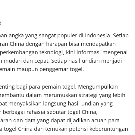
d
an angka yang sangat populer di Indonesia. Setiap
aran China dengan harapan bisa mendapatkan
erkembangan teknologi, kini informasi mengenai
h mudah dan cepat. Setiap hasil undian menjadi
 pemain maupun penggemar togel.
penting bagi para pemain togel. Mengumpulkan
t membantu dalam merumuskan strategi yang lebih
apat menyaksikan langsung hasil undian yang
 berbagai rahasia seputar togel China,
ran dan data yang dapat dijadikan acuan para
nia togel China dan temukan potensi keberuntungan