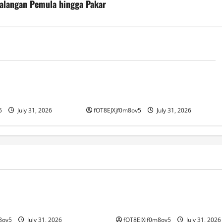
alangan Pemula hingga Pakar
E
GAME ONLINE
luruh Bertaruh
Menjelajahi Dunia Bupatitogel:
 Pendatang Baru
Panduan Lengkap
5
July 31, 2026
fOT8EJXjf0m8ov5
July 31, 2026
LINE
GAME ONLINE
nyeluruh Bertaruh Dewi 4D
Menjelajahi Dunia Bupatitog
atang Baru
Lengkap
8ov5
July 31, 2026
fOT8EJXjf0m8ov5
July 31, 2026