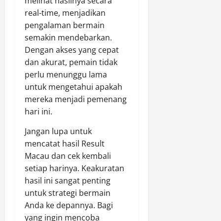
melihat hasilnya secara
real-time, menjadikan
pengalaman bermain
semakin mendebarkan.
Dengan akses yang cepat
dan akurat, pemain tidak
perlu menunggu lama
untuk mengetahui apakah
mereka menjadi pemenang
hari ini.
Jangan lupa untuk
mencatat hasil Result
Macau dan cek kembali
setiap harinya. Keakuratan
hasil ini sangat penting
untuk strategi bermain
Anda ke depannya. Bagi
yang ingin mencoba