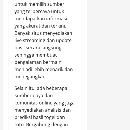
untuk memilih sumber
yang terpercaya untuk
mendapatkan informasi
yang akurat dan terkini.
Banyak situs menyediakan
live streaming dan update
hasil secara langsung,
sehingga membuat
pengalaman bermain
menjadi lebih menarik dan
menegangkan.
Selain itu, ada beberapa
sumber daya dan
komunitas online yang juga
menyediakan analisis dan
prediksi hasil togel dan
toto. Bergabung dengan