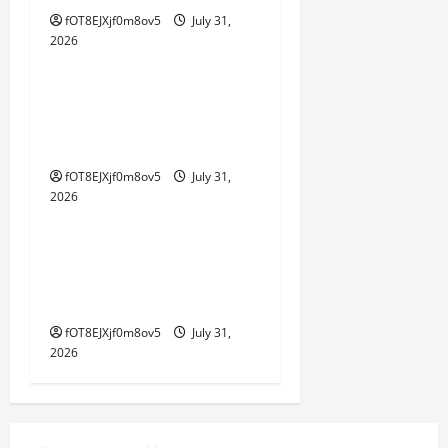
g
fOT8EJXjf0m8ov5
July 31,
a
2026
GAME ONLINE
t
Panduan Menyeluruh
i
Bertaruh Dewi 4D untuk
Pendatang Baru
o
fOT8EJXjf0m8ov5
July 31,
n
2026
GAME ONLINE
Menjelajahi Dunia
Bupatitogel: Panduan
Lengkap
fOT8EJXjf0m8ov5
July 31,
2026