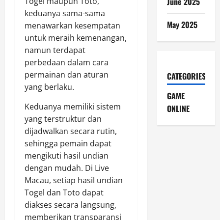
Togel maupun Toto,
June 2025
keduanya sama-sama
May 2025
menawarkan kesempatan
untuk meraih kemenangan,
namun terdapat
perbedaan dalam cara
permainan dan aturan
CATEGORIES
yang berlaku.
GAME
Keduanya memiliki sistem
ONLINE
yang terstruktur dan
dijadwalkan secara rutin,
sehingga pemain dapat
mengikuti hasil undian
dengan mudah. Di Live
Macau, setiap hasil undian
Togel dan Toto dapat
diakses secara langsung,
memberikan transparansi