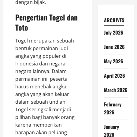
dengan bijak.
Pengertian Togel dan
ARCHIVES
Toto
July 2026
Togel merupakan sebuah
June 2026
bentuk permainan judi
angka yang populer di
May 2026
Indonesia dan negara-
negara lainnya. Dalam
April 2026
permainan ini, peserta
harus menebak angka-
March 2026
angka yang akan keluar
dalam sebuah undian.
February
Togel seringkali menjadi
2026
pilihan bagi banyak orang
karena memberikan
January
harapan akan peluang
2026