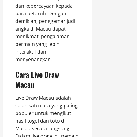
dan kepercayaan kepada
para petaruh. Dengan
demikian, penggemar judi
angka di Macau dapat
menikmati pengalaman
bermain yang lebih
interaktif dan
menyenangkan.
Cara Live Draw
Macau
Live Draw Macau adalah
salah satu cara yang paling
populer untuk mengikuti
hasil togel dan toto di
Macau secara langsung.
Dalam live draw ini, pemain