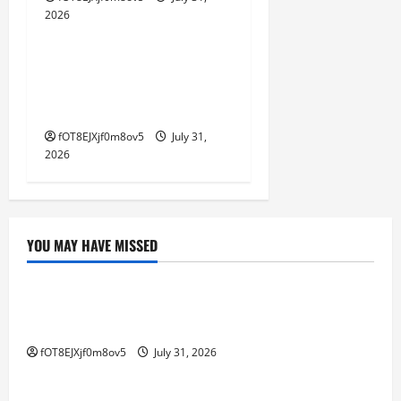
n
2026
GAME ONLINE
Menjelajahi Dunia
Bupatitogel: Panduan
Lengkap
fOT8EJXjf0m8ov5
July 31,
2026
YOU MAY HAVE MISSED
GAME ONLINE
Togel Online: Menelusuri Warga-88 untuk Togel
Singapura
fOT8EJXjf0m8ov5
July 31, 2026
GAME ONLINE