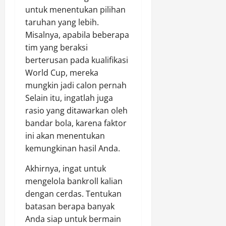
untuk menentukan pilihan
taruhan yang lebih.
Misalnya, apabila beberapa
tim yang beraksi
berterusan pada kualifikasi
World Cup, mereka
mungkin jadi calon pernah
Selain itu, ingatlah juga
rasio yang ditawarkan oleh
bandar bola, karena faktor
ini akan menentukan
kemungkinan hasil Anda.
Akhirnya, ingat untuk
mengelola bankroll kalian
dengan cerdas. Tentukan
batasan berapa banyak
Anda siap untuk bermain