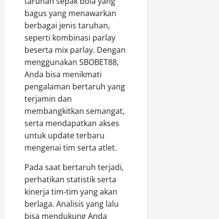
taruhan sepak bola yang
bagus yang menawarkan
berbagai jenis taruhan,
seperti kombinasi parlay
beserta mix parlay. Dengan
menggunakan SBOBET88,
Anda bisa menikmati
pengalaman bertaruh yang
terjamin dan
membangkitkan semangat,
serta mendapatkan akses
untuk update terbaru
mengenai tim serta atlet.
Pada saat bertaruh terjadi,
perhatikan statistik serta
kinerja tim-tim yang akan
berlaga. Analisis yang lalu
bisa mendukung Anda