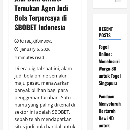
Temukan Agen Judi
Bola Terpercaya di
SBOBET Indonesia
RECENT
POSTS
fOT8EJXjf0m8ov5
Togel
January 6, 2026
Online:
4 minutes read
Menelusuri
Warga-88
Di era digital saat ini, alam
untuk Togel
judi bola online semakin
Singapura
maju pesat, menawarkan
banyak pilihan bagi para
Panduan
penggemar taruhan. Satu
Menyeluruh
nama yang paling dikenal di
Bertaruh
sektor ini adalah SBOBET,
Dewi 4D
sebab telah mendapatkan
untuk
situs judi bola handal untuk