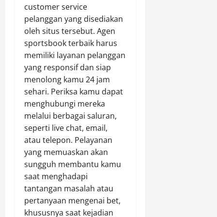
customer service
pelanggan yang disediakan
oleh situs tersebut. Agen
sportsbook terbaik harus
memiliki layanan pelanggan
yang responsif dan siap
menolong kamu 24 jam
sehari. Periksa kamu dapat
menghubungi mereka
melalui berbagai saluran,
seperti live chat, email,
atau telepon. Pelayanan
yang memuaskan akan
sungguh membantu kamu
saat menghadapi
tantangan masalah atau
pertanyaan mengenai bet,
khususnya saat kejadian