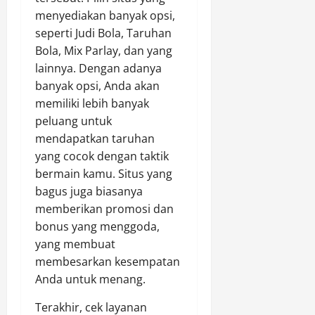
menyediakan banyak opsi,
seperti Judi Bola, Taruhan
Bola, Mix Parlay, dan yang
lainnya. Dengan adanya
banyak opsi, Anda akan
memiliki lebih banyak
peluang untuk
mendapatkan taruhan
yang cocok dengan taktik
bermain kamu. Situs yang
bagus juga biasanya
memberikan promosi dan
bonus yang menggoda,
yang membuat
membesarkan kesempatan
Anda untuk menang.
Terakhir, cek layanan