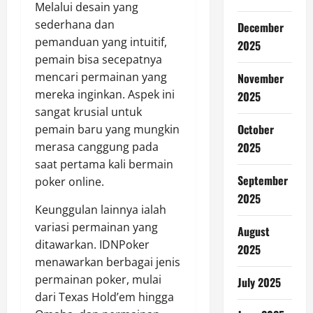
Melalui desain yang
sederhana dan
December
pemanduan yang intuitif,
2025
pemain bisa secepatnya
mencari permainan yang
November
mereka inginkan. Aspek ini
2025
sangat krusial untuk
October
pemain baru yang mungkin
merasa canggung pada
2025
saat pertama kali bermain
September
poker online.
2025
Keunggulan lainnya ialah
variasi permainan yang
August
ditawarkan. IDNPoker
2025
menawarkan berbagai jenis
permainan poker, mulai
July 2025
dari Texas Hold’em hingga