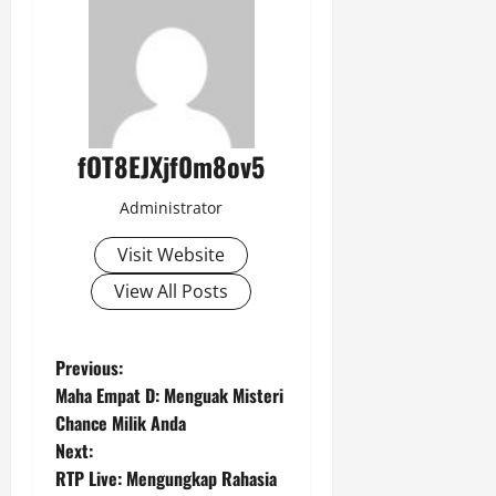
fOT8EJXjf0m8ov5
Administrator
Visit Website
View All Posts
P
Previous:
Maha Empat D: Menguak Misteri
o
Chance Milik Anda
Next:
s
RTP Live: Mengungkap Rahasia