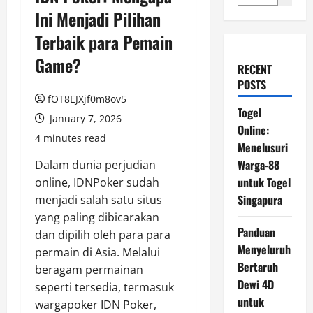
Ini Menjadi Pilihan
Terbaik para Pemain
Game?
RECENT
POSTS
fOT8EJXjf0m8ov5
Togel
January 7, 2026
Online:
4 minutes read
Menelusuri
Warga-88
Dalam dunia perjudian
untuk Togel
online, IDNPoker sudah
Singapura
menjadi salah satu situs
yang paling dibicarakan
Panduan
dan dipilih oleh para para
Menyeluruh
permain di Asia. Melalui
Bertaruh
beragam permainan
Dewi 4D
seperti tersedia, termasuk
untuk
wargapoker IDN Poker,