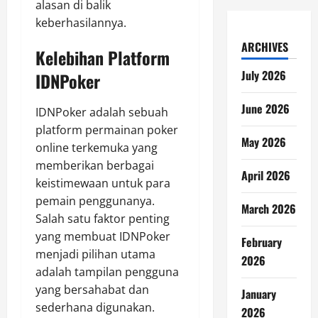
alasan di balik
keberhasilannya.
ARCHIVES
Kelebihan Platform
July 2026
IDNPoker
June 2026
IDNPoker adalah sebuah
platform permainan poker
May 2026
online terkemuka yang
memberikan berbagai
April 2026
keistimewaan untuk para
pemain penggunanya.
March 2026
Salah satu faktor penting
yang membuat IDNPoker
February
menjadi pilihan utama
2026
adalah tampilan pengguna
yang bersahabat dan
January
sederhana digunakan.
2026