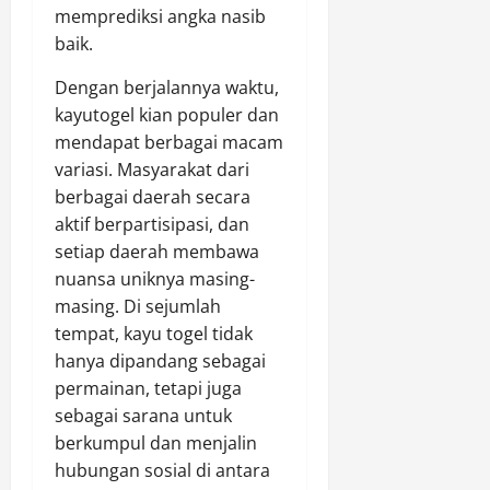
memprediksi angka nasib
baik.
Dengan berjalannya waktu,
kayutogel kian populer dan
mendapat berbagai macam
variasi. Masyarakat dari
berbagai daerah secara
aktif berpartisipasi, dan
setiap daerah membawa
nuansa uniknya masing-
masing. Di sejumlah
tempat, kayu togel tidak
hanya dipandang sebagai
permainan, tetapi juga
sebagai sarana untuk
berkumpul dan menjalin
hubungan sosial di antara