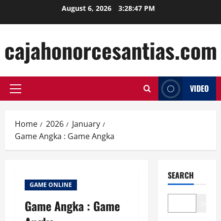
Skip
August 6, 2026
3:28:48 PM
to
content
cajahonorcesantias.com
VIDEO
Primary
Menu
Home
2026
January
Game Angka : Game Angka
SEARCH
GAME ONLINE
Game Angka : Game
Search