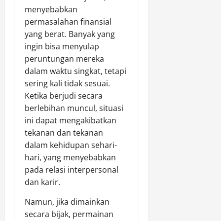
menyebabkan
permasalahan finansial
yang berat. Banyak yang
ingin bisa menyulap
peruntungan mereka
dalam waktu singkat, tetapi
sering kali tidak sesuai.
Ketika berjudi secara
berlebihan muncul, situasi
ini dapat mengakibatkan
tekanan dan tekanan
dalam kehidupan sehari-
hari, yang menyebabkan
pada relasi interpersonal
dan karir.
Namun, jika dimainkan
secara bijak, permainan