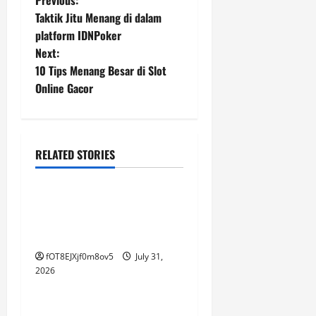
P
Previous:
Taktik Jitu Menang di dalam
o
platform IDNPoker
Next:
s
10 Tips Menang Besar di Slot
t
Online Gacor
n
a
RELATED STORIES
GAME ONLINE
v
Togel Online: Menelusuri
i
Warga-88 untuk Togel
g
Singapura
fOT8EJXjf0m8ov5
July 31,
a
2026
GAME ONLINE
t
Panduan Menyeluruh