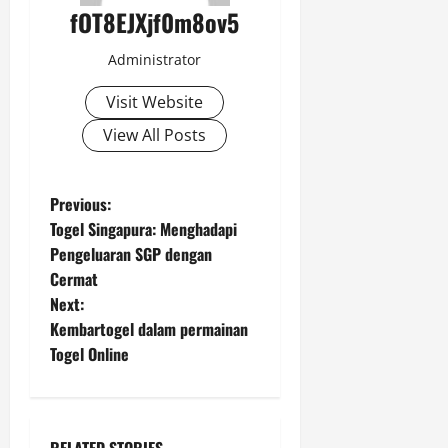
fOT8EJXjf0m8ov5
Administrator
Visit Website
View All Posts
P
Previous:
Togel Singapura: Menghadapi
o
Pengeluaran SGP dengan
Cermat
s
Next:
t
Kembartogel dalam permainan
Togel Online
n
a