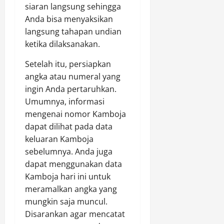
siaran langsung sehingga
Anda bisa menyaksikan
langsung tahapan undian
ketika dilaksanakan.
Setelah itu, persiapkan
angka atau numeral yang
ingin Anda pertaruhkan.
Umumnya, informasi
mengenai nomor Kamboja
dapat dilihat pada data
keluaran Kamboja
sebelumnya. Anda juga
dapat menggunakan data
Kamboja hari ini untuk
meramalkan angka yang
mungkin saja muncul.
Disarankan agar mencatat