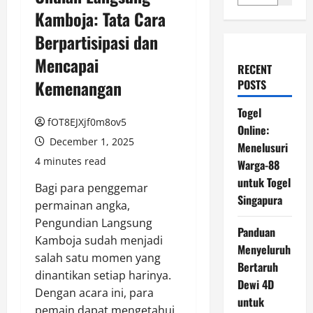
Kamboja: Tata Cara
Berpartisipasi dan
Mencapai
RECENT
Kemenangan
POSTS
Togel
fOT8EJXjf0m8ov5
Online:
December 1, 2025
Menelusuri
4 minutes read
Warga-88
untuk Togel
Bagi para penggemar
Singapura
permainan angka,
Pengundian Langsung
Panduan
Kamboja sudah menjadi
Menyeluruh
salah satu momen yang
Bertaruh
dinantikan setiap harinya.
Dewi 4D
Dengan acara ini, para
untuk
pemain dapat mengetahui