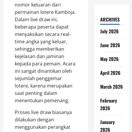
nomor keluaran dari
permainan lotere Kamboja.
ARCHIVES
Dalam live draw ini,
beberapa peserta dapat
July 2026
menyaksikan secara real-
time angka yang keluar,
June 2026
sehingga memberikan
kejelasan dan jaminan
May 2026
kepada para pemain. Acara
ini sangat dinantikan oleh
April 2026
sejumlah penggemar
lotere, karena merupakan
March 2026
saat penting dalam
February
menentukan pemenang.
2026
Proses live draw biasanya
dilakukan dengan
January
menggunakan perangkat
2026