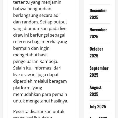
tertentu yang menjamin
bahwa pengundian
December
berlangsung secara adil
2025
dan random. Setiap output
yang diumumkan pada live
November
draw ini berfungsi sebagai
2025
referensi bagi mereka yang
bermain dan ingin
October
mengetahui hasil
2025
pengeluaran Kamboja.
September
Selain itu, informasi dari
live draw ini juga dapat
2025
diperoleh melalui beragam
August
platform, yang
2025
memudahkan para pemain
untuk mengetahui hasilnya.
July 2025
Peserta disarankan untuk