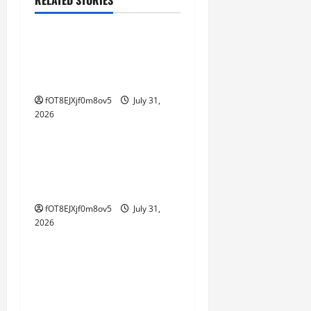
RELATED STORIES
v
GAME ONLINE
i
Togel Online: Menelusuri
g
Warga-88 untuk Togel
Singapura
a
fOT8EJXjf0m8ov5
July 31,
2026
GAME ONLINE
t
i
Panduan Menyeluruh
Bertaruh Dewi 4D untuk
o
Pendatang Baru
n
fOT8EJXjf0m8ov5
July 31,
2026
GAME ONLINE
Menjelajahi Dunia
Bupatitogel: Panduan
Lengkap