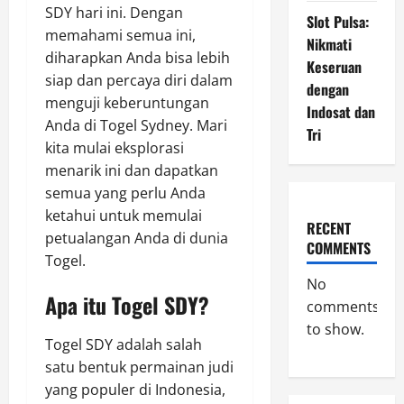
SDY hari ini. Dengan
Slot Pulsa:
memahami semua ini,
Nikmati
diharapkan Anda bisa lebih
Keseruan
siap dan percaya diri dalam
dengan
menguji keberuntungan
Indosat dan
Anda di Togel Sydney. Mari
Tri
kita mulai eksplorasi
menarik ini dan dapatkan
semua yang perlu Anda
ketahui untuk memulai
RECENT
petualangan Anda di dunia
COMMENTS
Togel.
No
Apa itu Togel SDY?
comments
to show.
Togel SDY adalah salah
satu bentuk permainan judi
yang populer di Indonesia,