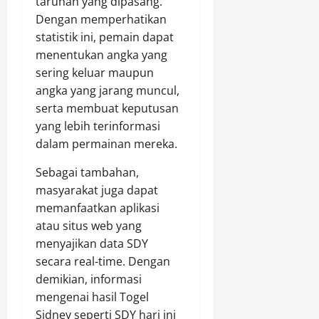
taruhan yang dipasang.
Dengan memperhatikan
statistik ini, pemain dapat
menentukan angka yang
sering keluar maupun
angka yang jarang muncul,
serta membuat keputusan
yang lebih terinformasi
dalam permainan mereka.
Sebagai tambahan,
masyarakat juga dapat
memanfaatkan aplikasi
atau situs web yang
menyajikan data SDY
secara real-time. Dengan
demikian, informasi
mengenai hasil Togel
Sidney seperti SDY hari ini