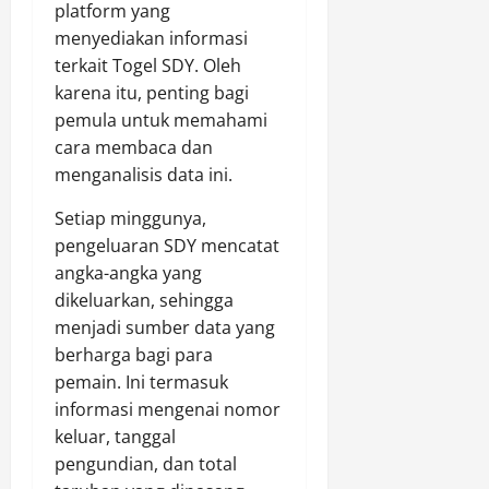
platform yang
menyediakan informasi
terkait Togel SDY. Oleh
karena itu, penting bagi
pemula untuk memahami
cara membaca dan
menganalisis data ini.
Setiap minggunya,
pengeluaran SDY mencatat
angka-angka yang
dikeluarkan, sehingga
menjadi sumber data yang
berharga bagi para
pemain. Ini termasuk
informasi mengenai nomor
keluar, tanggal
pengundian, dan total