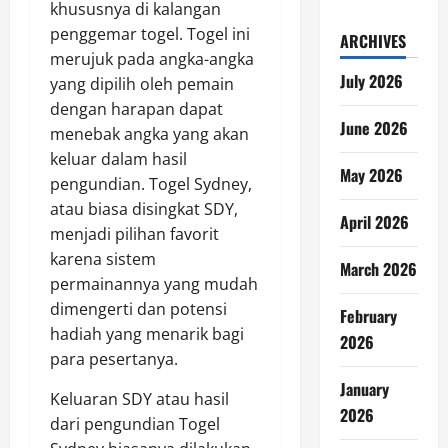
khususnya di kalangan
penggemar togel. Togel ini
ARCHIVES
merujuk pada angka-angka
July 2026
yang dipilih oleh pemain
dengan harapan dapat
June 2026
menebak angka yang akan
keluar dalam hasil
May 2026
pengundian. Togel Sydney,
atau biasa disingkat SDY,
April 2026
menjadi pilihan favorit
karena sistem
March 2026
permainannya yang mudah
dimengerti dan potensi
February
hadiah yang menarik bagi
2026
para pesertanya.
January
Keluaran SDY atau hasil
2026
dari pengundian Togel