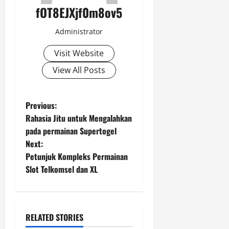
fOT8EJXjf0m8ov5
Administrator
Visit Website
View All Posts
P
Previous:
Rahasia Jitu untuk Mengalahkan
o
pada permainan Supertogel
Next:
s
Petunjuk Kompleks Permainan
t
Slot Telkomsel dan XL
n
a
RELATED STORIES
GAME ONLINE