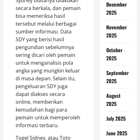
Sydney biasanya dilakukan
December
secara berkala, dan pemain
2025
bisa memeriksa hasil
tersebut melalui berbagai
November
sumber informasi. Data
2025
SDY yang berisi hasil
pengundian sebelumnya
October
sering dicari oleh pemain
2025
untuk menganalisis pola
angka yang mungkin keluar
September
di masa depan. Selain itu,
2025
pengeluaran SDY juga
dapat diakses secara
August
online, memberikan
2025
kemudahan bagi para
pemain untuk memperoleh
July 2025
informasi terbaru.
June 2025
Togel Sidney, atau Toto