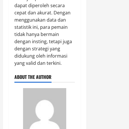
dapat diperoleh secara
cepat dan akurat. Dengan
menggunakan data dan
statistik ini, para pemain
tidak hanya bermain
dengan insting, tetapi juga
dengan strategi yang
didukung oleh informasi
yang valid dan terkini.
ABOUT THE AUTHOR