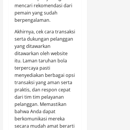
mencari rekomendasi dari
pemain yang sudah
berpengalaman.
Akhirnya, cek cara transaksi
serta dukungan pelanggan
yang ditawarkan
ditawarkan oleh website
itu. Laman taruhan bola
terpercaya pasti
menyediakan berbagai opsi
transaksi yang aman serta
praktis, dan respon cepat
dari tim tim pelayanan
pelanggan. Memastikan
bahwa Anda dapat
berkomunikasi mereka
secara mudah amat berarti