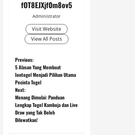
fOT8EJXjf0m8ov5
Administrator
Visit Website
View All Posts
P
Previous:
5 Alasan Yang Membuat
o
Iontogel Menjadi Pilihan Utama
Pecinta Togel
s
Next:
t
Menang Dimulai: Panduan
Lengkap Togel Kamboja dan Live
n
Draw yang Tak Boleh
Dilewatkan!
a