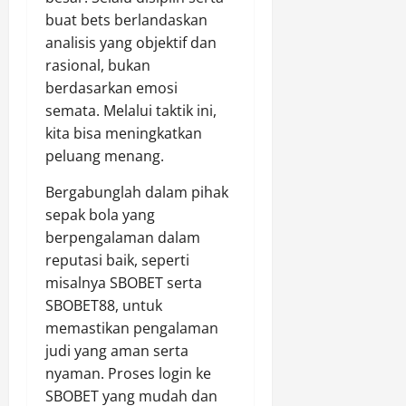
buat bets berlandaskan
analisis yang objektif dan
rasional, bukan
berdasarkan emosi
semata. Melalui taktik ini,
kita bisa meningkatkan
peluang menang.
Bergabunglah dalam pihak
sepak bola yang
berpengalaman dalam
reputasi baik, seperti
misalnya SBOBET serta
SBOBET88, untuk
memastikan pengalaman
judi yang aman serta
nyaman. Proses login ke
SBOBET yang mudah dan