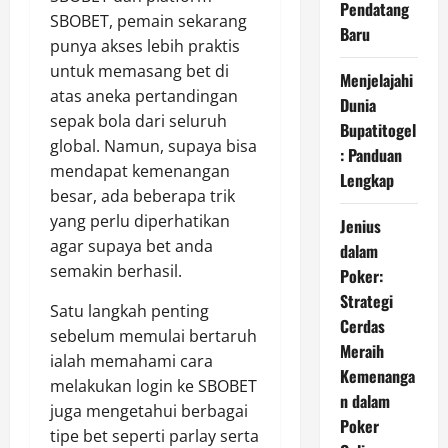
Pendatang
SBOBET, pemain sekarang
Baru
punya akses lebih praktis
untuk memasang bet di
Menjelajahi
atas aneka pertandingan
Dunia
sepak bola dari seluruh
Bupatitogel
global. Namun, supaya bisa
: Panduan
mendapat kemenangan
Lengkap
besar, ada beberapa trik
yang perlu diperhatikan
Jenius
agar supaya bet anda
dalam
semakin berhasil.
Poker:
Strategi
Satu langkah penting
Cerdas
sebelum memulai bertaruh
Meraih
ialah memahami cara
Kemenanga
melakukan login ke SBOBET
n dalam
juga mengetahui berbagai
Poker
tipe bet seperti parlay serta