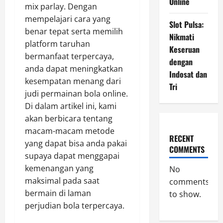
Online
mix parlay. Dengan
mempelajari cara yang
Slot Pulsa:
benar tepat serta memilih
Nikmati
platform taruhan
Keseruan
bermanfaat terpercaya,
dengan
anda dapat meningkatkan
Indosat dan
kesempatan menang dari
Tri
judi permainan bola online.
Di dalam artikel ini, kami
akan berbicara tentang
macam-macam metode
RECENT
yang dapat bisa anda pakai
COMMENTS
supaya dapat menggapai
kemenangan yang
No
maksimal pada saat
comments
bermain di laman
to show.
perjudian bola terpercaya.