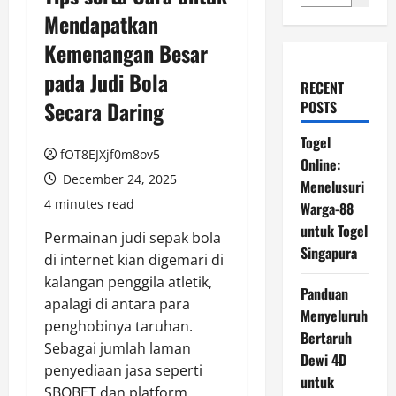
Mendapatkan
Kemenangan Besar
pada Judi Bola
RECENT
Secara Daring
POSTS
Togel
fOT8EJXjf0m8ov5
Online:
December 24, 2025
Menelusuri
4 minutes read
Warga-88
untuk Togel
Permainan judi sepak bola
Singapura
di internet kian digemari di
kalangan penggila atletik,
Panduan
apalagi di antara para
Menyeluruh
penghobinya taruhan.
Bertaruh
Sebagai jumlah laman
Dewi 4D
penyediaan jasa seperti
untuk
SBOBET dan platform