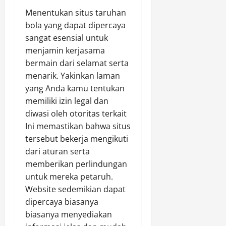
Menentukan situs taruhan
bola yang dapat dipercaya
sangat esensial untuk
menjamin kerjasama
bermain dari selamat serta
menarik. Yakinkan laman
yang Anda kamu tentukan
memiliki izin legal dan
diwasi oleh otoritas terkait
Ini memastikan bahwa situs
tersebut bekerja mengikuti
dari aturan serta
memberikan perlindungan
untuk mereka petaruh.
Website sedemikian dapat
dipercaya biasanya
biasanya menyediakan