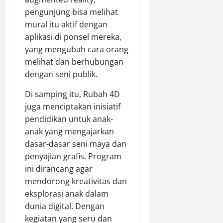
pengunjung bisa melihat
mural itu aktif dengan
aplikasi di ponsel mereka,
yang mengubah cara orang
melihat dan berhubungan
dengan seni publik.
Di samping itu, Rubah 4D
juga menciptakan inisiatif
pendidikan untuk anak-
anak yang mengajarkan
dasar-dasar seni maya dan
penyajian grafis. Program
ini dirancang agar
mendorong kreativitas dan
eksplorasi anak dalam
dunia digital. Dengan
kegiatan yang seru dan