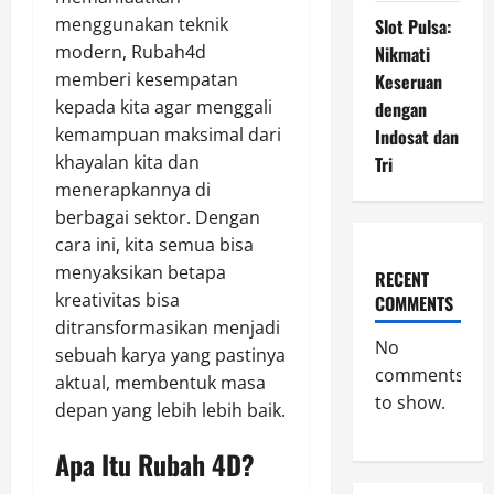
menggunakan teknik
Slot Pulsa:
modern, Rubah4d
Nikmati
memberi kesempatan
Keseruan
kepada kita agar menggali
dengan
kemampuan maksimal dari
Indosat dan
khayalan kita dan
Tri
menerapkannya di
berbagai sektor. Dengan
cara ini, kita semua bisa
menyaksikan betapa
RECENT
kreativitas bisa
COMMENTS
ditransformasikan menjadi
No
sebuah karya yang pastinya
comments
aktual, membentuk masa
to show.
depan yang lebih lebih baik.
Apa Itu Rubah 4D?