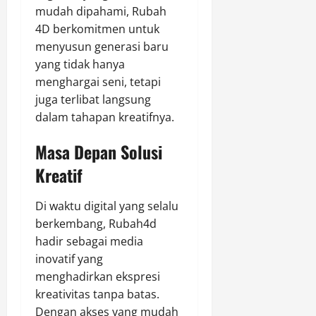
mudah dipahami, Rubah
4D berkomitmen untuk
menyusun generasi baru
yang tidak hanya
menghargai seni, tetapi
juga terlibat langsung
dalam tahapan kreatifnya.
Masa Depan Solusi
Kreatif
Di waktu digital yang selalu
berkembang, Rubah4d
hadir sebagai media
inovatif yang
menghadirkan ekspresi
kreativitas tanpa batas.
Dengan akses yang mudah