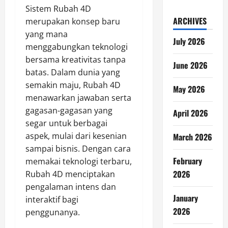
Sistem Rubah 4D
ARCHIVES
merupakan konsep baru
yang mana
July 2026
menggabungkan teknologi
bersama kreativitas tanpa
June 2026
batas. Dalam dunia yang
semakin maju, Rubah 4D
May 2026
menawarkan jawaban serta
gagasan-gagasan yang
April 2026
segar untuk berbagai
aspek, mulai dari kesenian
March 2026
sampai bisnis. Dengan cara
February
memakai teknologi terbaru,
2026
Rubah 4D menciptakan
pengalaman intens dan
January
interaktif bagi
2026
penggunanya.