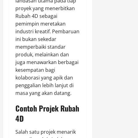
landasan utama pada tiap
proyek yang menerbitkan
Rubah 4D sebagai
pemimpin meretakan
industri kreatif. Pembaruan
ini bukan sekedar
memperbaiki standar
produk, melainkan dan
juga menawarkan berbagai
kesempatan bagi
kolaborasi yang apik dan
penggalian lebih lanjut di
masa yang akan datang.
Contoh Projek Rubah
4D
Salah satu projek menarik