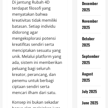
Di jantung Rubah 4D
December
terdapat filosofi yang
2025
menyatakan bahwa
kreativitas tidak memiliki
November
batasan. Setiap individu
2025
didorong agar
mengeksplorasi potensi
October
kreatifitas sendiri serta
2025
menciptakan sesuatu yang
September
unik. Melalui platform yang
2025
ada, sistem ini memberikan
peluang bagi seluruh
August
kreator, perancang, dan
2025
penemu untuk berbagi
ciptaan sendiri serta
July 2025
mencari ilham dari satu.
Konsep ini bukan sekadar
June 2025