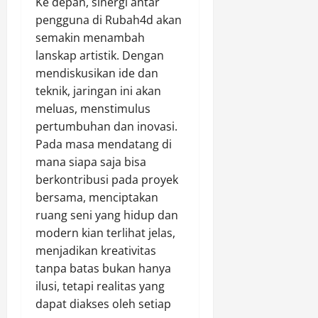
Ke depan, sinergi antar
pengguna di Rubah4d akan
semakin menambah
lanskap artistik. Dengan
mendiskusikan ide dan
teknik, jaringan ini akan
meluas, menstimulus
pertumbuhan dan inovasi.
Pada masa mendatang di
mana siapa saja bisa
berkontribusi pada proyek
bersama, menciptakan
ruang seni yang hidup dan
modern kian terlihat jelas,
menjadikan kreativitas
tanpa batas bukan hanya
ilusi, tetapi realitas yang
dapat diakses oleh setiap