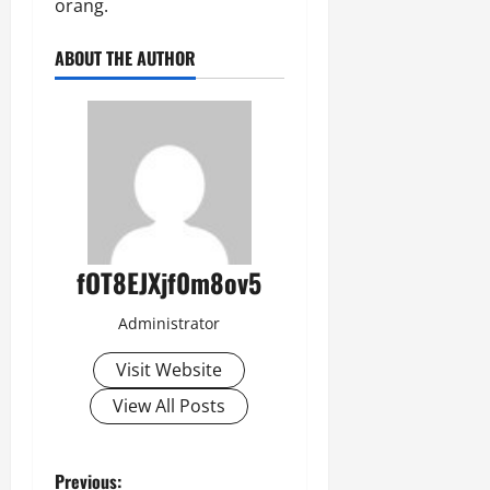
orang.
ABOUT THE AUTHOR
fOT8EJXjf0m8ov5
Administrator
Visit Website
View All Posts
P
Previous: